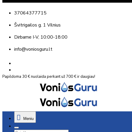
37064377715
Švitrigailos g. 1 Vilnius
Dirbame
I-V, 10:00-18:00
info@voniosguru.lt
Papildoma 30 € nuolaida perkant už 700 € ir daugiau!
Meniu