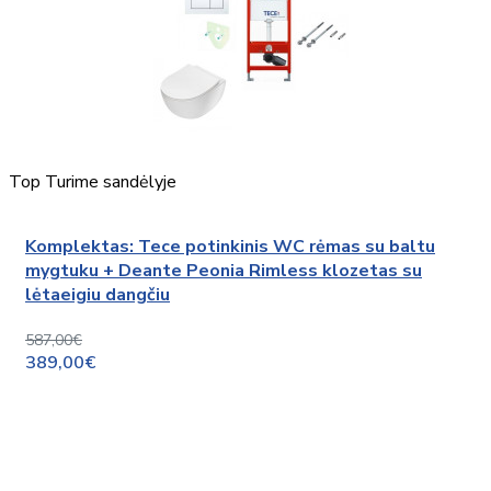
Top
Turime sandėlyje
Komplektas: Tece potinkinis WC rėmas su baltu
mygtuku + Deante Peonia Rimless klozetas su
lėtaeigiu dangčiu
587,00€
389,00€