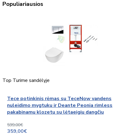
Populiariausios
Top
Turime sandėlyje
Tece potinkinis rėmas su TeceNow vandens
nuleidimo mygtuku ir Deante Peonia rimless
pakabinamu klozetu su lėtaeigiu dangčiu
599,00€
359,00€