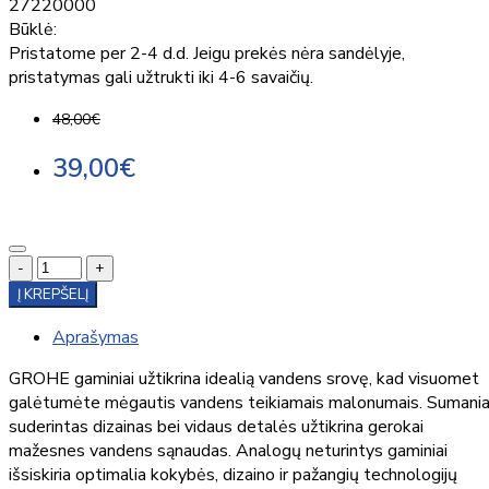
27220000
Būklė:
Pristatome per 2-4 d.d. Jeigu prekės nėra sandėlyje,
pristatymas gali užtrukti iki 4-6 savaičių.
48,00€
39,00€
-
+
Į KREPŠELĮ
Aprašymas
GROHE gaminiai užtikrina idealią vandens srovę, kad visuomet
galėtumėte mėgautis vandens teikiamais malonumais. Sumania
suderintas dizainas bei vidaus detalės užtikrina gerokai
mažesnes vandens sąnaudas. Analogų neturintys gaminiai
išsiskiria optimalia kokybės, dizaino ir pažangių technologijų