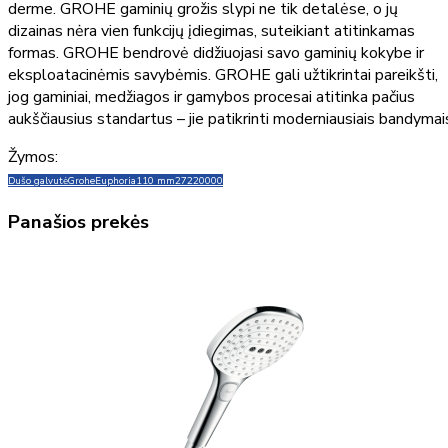
derme. GROHE gaminių grožis slypi ne tik detalėse, o jų
dizainas nėra vien funkcijų įdiegimas, suteikiant atitinkamas
formas. GROHE bendrovė didžiuojasi savo gaminių kokybe ir
eksploatacinėmis savybėmis. GROHE gali užtikrintai pareikšti,
jog gaminiai, medžiagos ir gamybos procesai atitinka pačius
aukščiausius standartus – jie patikrinti moderniausiais bandymai
Žymos:
Dušo galvutė
Grohe
Euphoria
110 mm
27220000
Panašios prekės