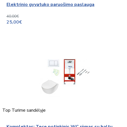
Elektrinio gyvatuko paruošimo paslauga
40,00€
25,00€
Top
Turime sandėlyje
Komplektas: Tece potinkinis WC rėmas su baltu