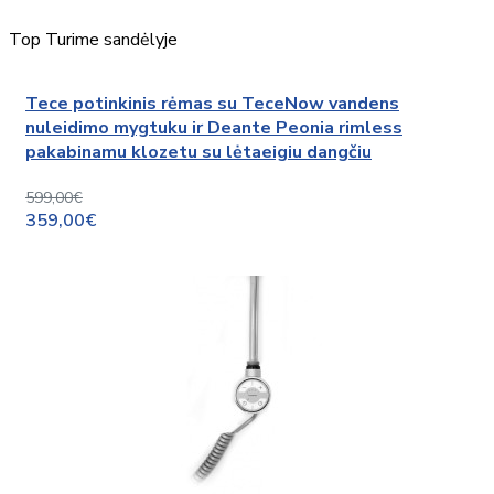
Top
Turime sandėlyje
Tece potinkinis rėmas su TeceNow vandens
nuleidimo mygtuku ir Deante Peonia rimless
pakabinamu klozetu su lėtaeigiu dangčiu
599,00€
359,00€