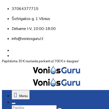
37064377715
Švitrigailos g. 1 Vilnius
Dirbame
I-V, 10:00-18:00
info@voniosguru.lt
Papildoma 30 € nuolaida perkant už 700 € ir daugiau!
Meniu