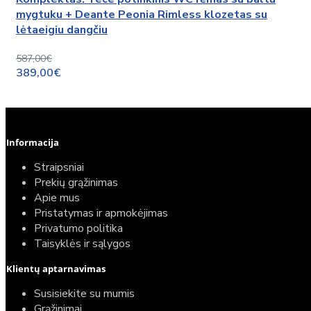
mygtuku + Deante Peonia Rimless klozetas su
lėtaeigiu dangčiu
587,00€
389,00€
Informacija
Straipsniai
Prekių grąžinimas
Apie mus
Pristatymas ir apmokėjimas
Privatumo politika
Taisyklės ir sąlygos
Klientų aptarnavimas
Susisiekite su mumis
Grąžinimai