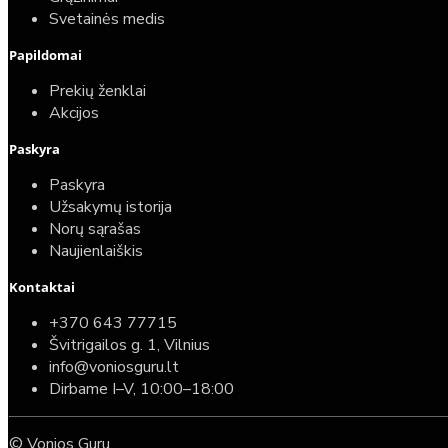
Svetainės medis
Papildomai
Prekių ženklai
Akcijos
Paskyra
Paskyra
Užsakymų istorija
Norų sąrašas
Naujienlaiškis
Kontaktai
+370 643 77715
Švitrigailos g. 1, Vilnius
info@voniosguru.lt
Dirbame I–V, 10:00–18:00
© Vonios Guru