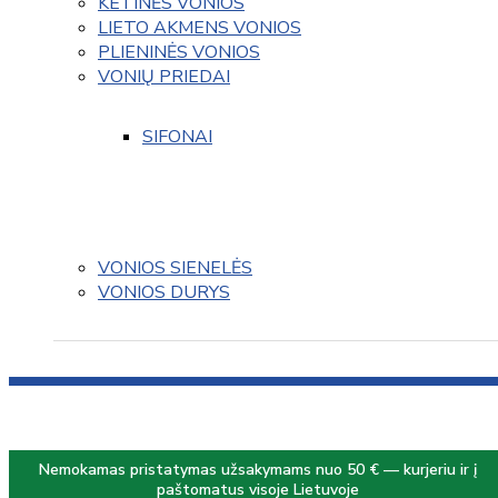
KETINĖS VONIOS
LIETO AKMENS VONIOS
PLIENINĖS VONIOS
VONIŲ PRIEDAI
SIFONAI
VONIOS SIENELĖS
VONIOS DURYS
Nemokamas pristatymas užsakymams nuo 50 € — kurjeriu ir į
paštomatus visoje Lietuvoje