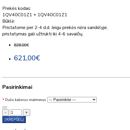
Prekės kodas:
1QV40C01Z1 + 1QV40C01Z1
Būklė:
Pristatome per 2-4 d.d. Jeigu prekės nėra sandėlyje,
pristatymas gali užtrukti iki 4-6 savaičių.
828,00€
621,00€
Pasirinkimai
Dušo kabinos matmenys
-
+
Į KREPŠELĮ