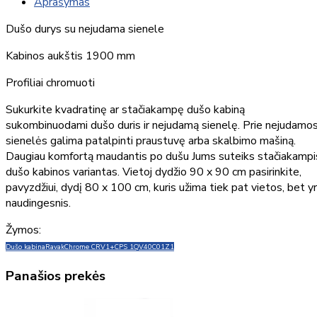
Aprašymas
Dušo durys su nejudama sienele
Kabinos aukštis 1900 mm
Profiliai chromuoti
Sukurkite kvadratinę ar stačiakampę dušo kabiną
sukombinuodami dušo duris ir nejudamą sienelę. Prie nejudamo
sienelės galima patalpinti praustuvę arba skalbimo mašiną.
Daugiau komfortą maudantis po dušu Jums suteiks stačiakampi
dušo kabinos variantas. Vietoj dydžio 90 x 90 cm pasirinkite,
pavyzdžiui, dydį 80 x 100 cm, kuris užima tiek pat vietos, bet y
naudingesnis.
Žymos:
Dušo kabina
Ravak
Chrome CRV1+CPS 1QV40C01Z1
Panašios prekės