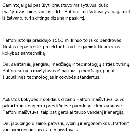
Gamintojai gali pasiūlyti praustuvo maišytuvus, dušo
maišytuvus, bidė, vonios ir kt. „Paffoni“ maišytuvai yra pagamint
iš žalvario, turi skirtingą dizainą ir paskirtį.
Paffoni istorija prasidėjo 1953 m. Ir nuo to laiko bendrovės
tikslas nepasikeitė: projektuoti, kurti ir gaminti tik aukštos
kokybės santechniką.
Dėl sanitarinių įrenginių, medžiagų ir technologijų srities tyrimų,
Paffoni sukuria maišytuvus iš naujausių medžiagų, pagal
šiuolaikines technologijas ir kokybės standartus.
Aukštos kokybės ir solidaus dizaino Paffoni maišytuvai buvo
pakartotinai pagerbti prestižinėse parodose ir konkursuose.
Paffoni maišytuvai taip pat gerokai taupo vandenį ir energiją.
Dėl įspūdingo dizaino, patvarių lydinių ir ergonomikos „Paffoni“
vadinami geriausiais italų maišytuvais.