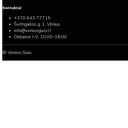
Kontaktai
+370 643 77715
Švitrigailos g. 1, Vilnius
info@voniosguru.lt
Dirbame I–V, 10:00–18:00
© Vonios Guru