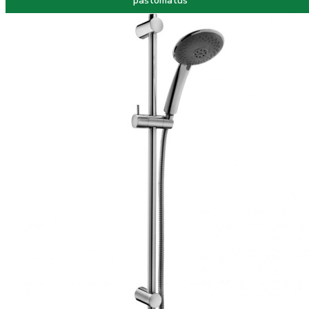
paštomatus