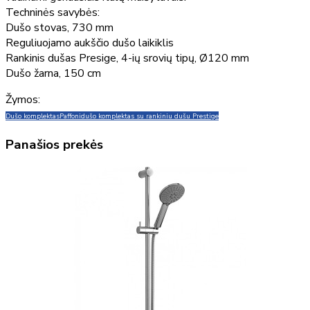
Techninės savybės:
Dušo stovas, 730 mm
Reguliuojamo aukščio dušo laikiklis
Rankinis dušas Presige, 4-ių srovių tipų, Ø120 mm
Dušo žarna, 150 cm
Žymos:
Dušo komplektas
Paffoni
dušo komplektas su rankiniu dušu Prestige
Panašios prekės