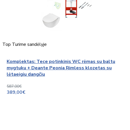
Top
Turime sandėlyje
Komplektas: Tece potinkinis WC rėmas su baltu
mygtuku + Deante Peonia Rimless klozetas su
lėtaeigiu dangčiu
587,00€
389,00€