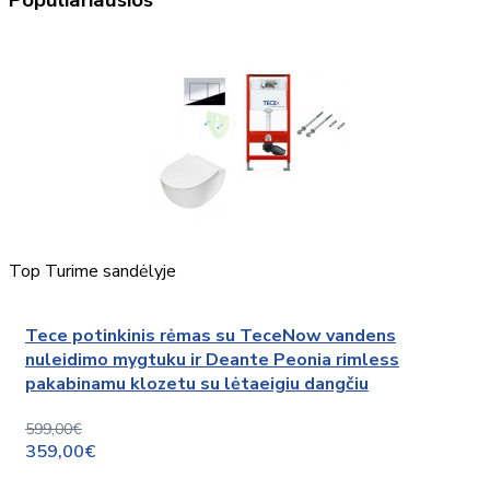
Top
Turime sandėlyje
Tece potinkinis rėmas su TeceNow vandens
nuleidimo mygtuku ir Deante Peonia rimless
pakabinamu klozetu su lėtaeigiu dangčiu
599,00€
359,00€