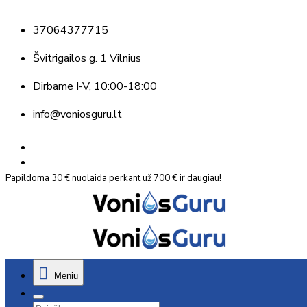
37064377715
Švitrigailos g. 1 Vilnius
Dirbame
I-V, 10:00-18:00
info@voniosguru.lt
Papildoma 30 € nuolaida perkant už 700 € ir daugiau!
Meniu