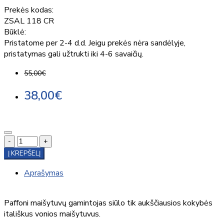
Prekės kodas:
ZSAL 118 CR
Būklė:
Pristatome per 2-4 d.d. Jeigu prekės nėra sandėlyje,
pristatymas gali užtrukti iki 4-6 savaičių.
55,00€
38,00€
-
+
Į KREPŠELĮ
Aprašymas
Paffoni maišytuvų gamintojas siūlo tik aukščiausios kokybės
itališkus vonios maišytuvus.