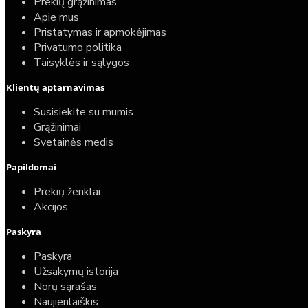
Prekių grąžinimas
Apie mus
Pristatymas ir apmokėjimas
Privatumo politika
Taisyklės ir sąlygos
Klientų aptarnavimas
Susisiekite su mumis
Grąžinimai
Svetainės medis
Papildomai
Prekių ženklai
Akcijos
Paskyra
Paskyra
Užsakymų istorija
Norų sąrašas
Naujienlaiškis