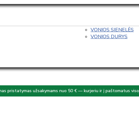
VONIOS SIENELĖS
VONIOS DURYS
s pristatymas užsakymams nuo 50 € — kurjeriu ir į paštomatus visoj