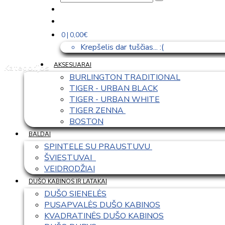
0 | 0,00€
Krepšelis dar tuščias... :(
AKSESUARAI
Kategorijos
BURLINGTON TRADITIONAL
TIGER - URBAN BLACK
TIGER - URBAN WHITE
TIGER ZENNA 
BOSTON
BALDAI
SPINTELE SU PRAUSTUVU 
ŠVIESTUVAI  
VEIDRODŽIAI
DUŠO KABINOS IR LATAKAI
DUŠO SIENELĖS
PUSAPVALĖS DUŠO KABINOS
KVADRATINĖS DUŠO KABINOS