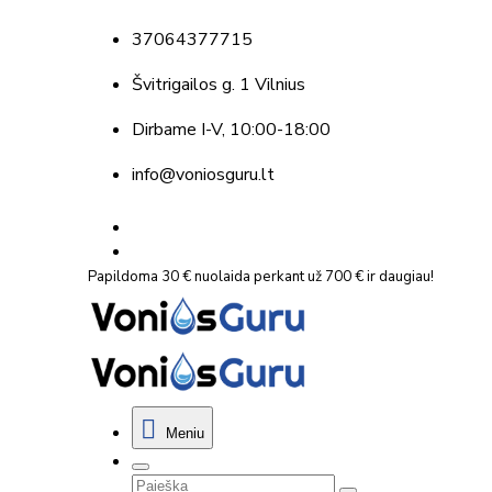
37064377715
Švitrigailos g. 1 Vilnius
Dirbame
I-V, 10:00-18:00
info@voniosguru.lt
Papildoma 30 € nuolaida perkant už 700 € ir daugiau!
Meniu