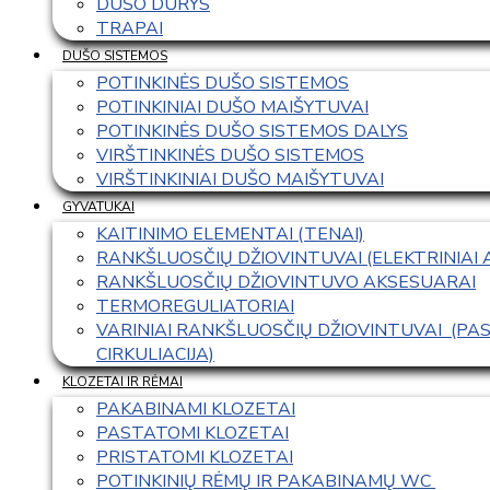
DUŠO DURYS
TRAPAI
DUŠO SISTEMOS
POTINKINĖS DUŠO SISTEMOS
POTINKINIAI DUŠO MAIŠYTUVAI
POTINKINĖS DUŠO SISTEMOS DALYS
VIRŠTINKINĖS DUŠO SISTEMOS
VIRŠTINKINIAI DUŠO MAIŠYTUVAI
GYVATUKAI
KAITINIMO ELEMENTAI (TENAI)
RANKŠLUOSČIŲ DŽIOVINTUVAI (ELEKTRINIAI
RANKŠLUOSČIŲ DŽIOVINTUVO AKSESUARAI
TERMOREGULIATORIAI
VARINIAI RANKŠLUOSČIŲ DŽIOVINTUVAI  (P
CIRKULIACIJA)
KLOZETAI IR RĖMAI
PAKABINAMI KLOZETAI
PASTATOMI KLOZETAI
PRISTATOMI KLOZETAI
POTINKINIŲ RĖMŲ IR PAKABINAMŲ WC 