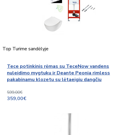
Top
Turime sandėlyje
Tece potinkinis rėmas su TeceNow vandens
nuleidimo mygtuku ir Deante Peonia rimless
pakabinamu klozetu su lėtaeigiu dangčiu
599,00€
359,00€