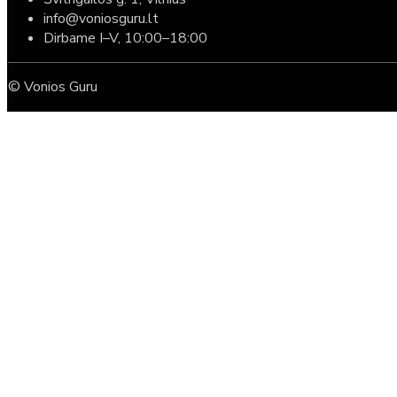
info@voniosguru.lt
Dirbame I–V, 10:00–18:00
© Vonios Guru