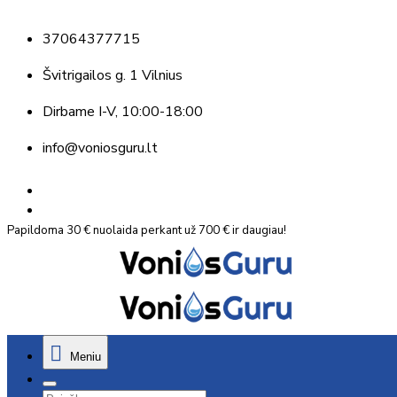
37064377715
Švitrigailos g. 1 Vilnius
Dirbame
I-V, 10:00-18:00
info@voniosguru.lt
Papildoma 30 € nuolaida perkant už 700 € ir daugiau!
Meniu