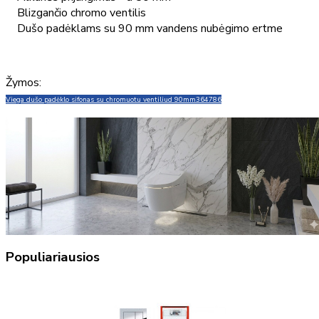
Blizgančio chromo ventilis
Dušo padėklams su 90 mm vandens nubėgimo ertme
Žymos:
Viega dušo padėklo sifonas su chromuotu ventiliu
d 90mm
364786
Populiariausios