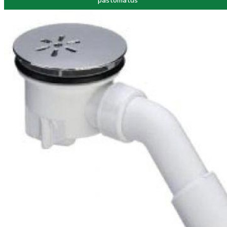
paštomatus