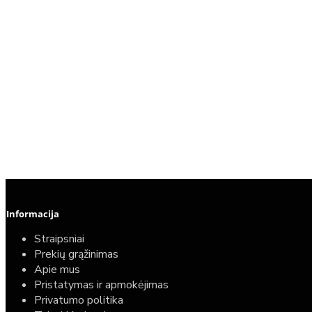
Informacija
Straipsniai
Prekių grąžinimas
Apie mus
Pristatymas ir apmokėjimas
Privatumo politika