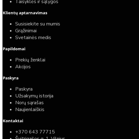
Taisyklės ir sąlygos
Klientų aptarnavimas
Susisiekite su mumis
Grąžinimai
Svetainės medis
Papildomai
Prekių ženklai
Akcijos
Paskyra
Paskyra
Užsakymų istorija
Norų sąrašas
Naujienlaiškis
Kontaktai
+370 643 77715
Švitrigailos g. 1, Vilnius