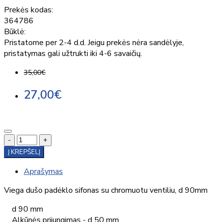
Prekės kodas:
364786
Būklė:
Pristatome per 2-4 d.d. Jeigu prekės nėra sandėlyje,
pristatymas gali užtrukti iki 4-6 savaičių.
35,00€
27,00€
-
+
Į KREPŠELĮ
Aprašymas
Viega dušo padėklo sifonas su chromuotu ventiliu, d 90mm
d 90 mm
Alkūnės prijungimas - d 50 mm