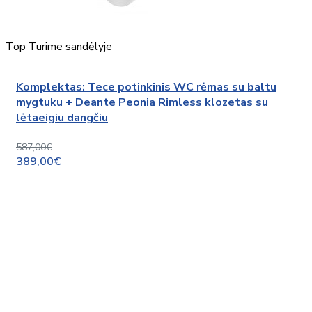
Top
Turime sandėlyje
Komplektas: Tece potinkinis WC rėmas su baltu
mygtuku + Deante Peonia Rimless klozetas su
lėtaeigiu dangčiu
587,00€
389,00€