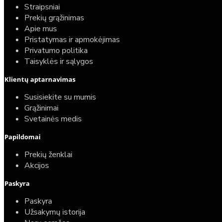
Straipsniai
Prekių grąžinimas
Apie mus
Pristatymas ir apmokėjimas
Privatumo politika
Taisyklės ir sąlygos
Elektrinio gyvatuko paruošimo paslauga
Klientų aptarnavimas
40,00€
Susisiekite su mumis
25,00€
Grąžinimai
Svetainės medis
Papildomai
Prekių ženklai
Akcijos
Paskyra
Paskyra
Užsakymų istorija