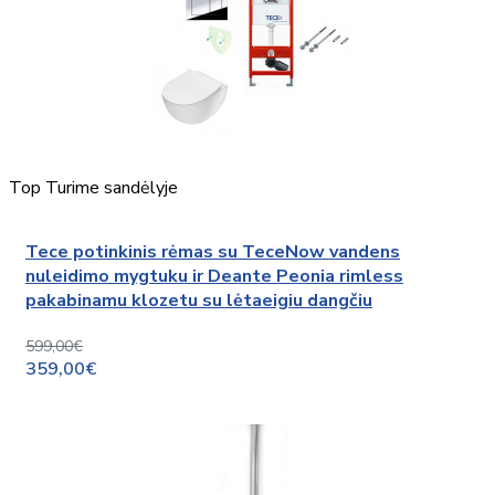
Top
Turime sandėlyje
Tece potinkinis rėmas su TeceNow vandens
nuleidimo mygtuku ir Deante Peonia rimless
pakabinamu klozetu su lėtaeigiu dangčiu
599,00€
359,00€