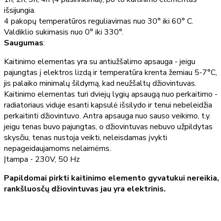
išsijungia.
4 pakopų temperatūros reguliavimas nuo 30° iki 60° C.
Valdiklio sukimasis nuo 0° iki 330°.
Saugumas
:
Kaitinimo elementas yra su antiužšalimo apsauga - jeigu
pajungtas į elektros lizdą ir temperatūra krenta žemiau 5-7°C,
jis palaiko minimalų šildymą, kad neužšaltų džiovintuvas.
Kaitinimo elementas turi dviejų lygių apsaugą nuo perkaitimo -
radiatoriaus viduje esanti kapsulė išsilydo ir tenui nebeleidžia
perkaitinti džiovintuvo. Antra apsauga nuo sauso veikimo, t.y.
jeigu tenas buvo pajungtas, o džiovintuvas nebuvo užpildytas
skysčiu, tenas nustoja veikti, neleisdamas įvykti
nepageidaujamoms nelaimėms.
Įtampa - 230V, 50 Hz
Papildomai pirkti kaitinimo elemento gyvatukui nereikia,
rankšluosčų džiovintuvas jau yra elektrinis.