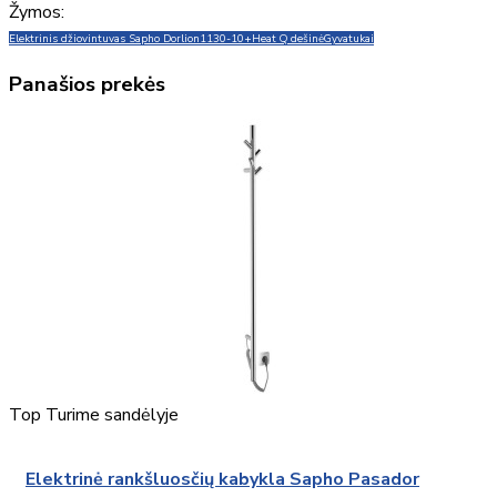
Žymos:
Elektrinis džiovintuvas Sapho Dorlion
1130-10+Heat Q dešinė
Gyvatukai
Panašios prekės
Top
Turime sandėlyje
Elektrinė rankšluosčių kabykla Sapho Pasador