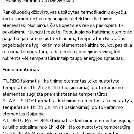
Čekiškas chromuotas džiovintuvas
Rankšluosčių džiovintuvas užpildytas termofikaciniu skysčiu,
kartu sumontuotas reguliuojamas elektrinis kaitinimo
elementas. Nusipirkus šias kopetėles reikės pasirūpinti tik
pakabinimu ir įjungti į rozetę. Reguliuojamo kaitinimo elemento
pagalba galėsite nusistatyti norimą temperatūrą.Nustačius
pageidaujama lygi, kaitinimo elementas kaitina tol kol pasiekia
reikiama temperatūra, tada pereina į budėjimo rėžimą, kol
nukrenta vėl temperatūra ir taip taupo energijos sąnaudas.
Funkcionalumas
:
TURBO laikmatis - kaitinimo elementas laiko nustatytą
temperatūra 1h, 2h, 3h, 4h (4 pasirinkimai), po to kaitinimo
elementas sugrįžta prie ankstesnės temperatūros.
START-STOP laikmatis - kaitinimo elementas laiko nustatytą
temperatūra 1h, 2h, 3h, 4h (4 pasirinkimai), po to kaitinimo
elementas išsijungia.
ATIDĖTO PALEIDIMO laikmatis - kaitinimo elementas įsijungi
su laiko atidėjimu nuo 1h iki 8h, išlaiko nustatytą temperatūrą
1h, 2h, 3h, 4h (4 pasirinkimai), po to kaitinimo elementas