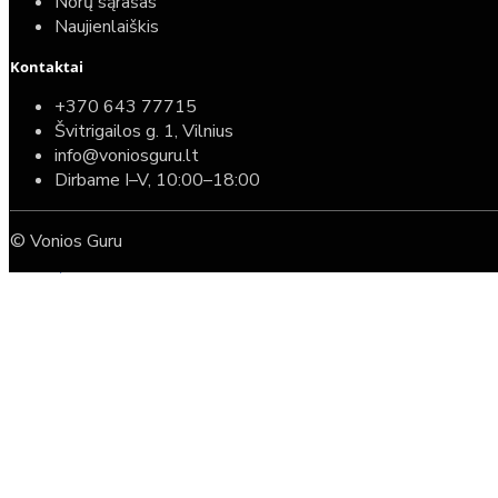
Norų sąrašas
Naujienlaiškis
Kontaktai
Top
Turime sandėlyje
+370 643 77715
Švitrigailos g. 1, Vilnius
Komplektas: Tece potinkinis WC rėmas su baltu
info@voniosguru.lt
mygtuku + Deante Peonia Rimless klozetas su
Dirbame I–V, 10:00–18:00
lėtaeigiu dangčiu
© Vonios Guru
587,00€
389,00€