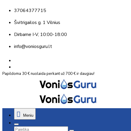
37064377715
Švitrigailos g. 1 Vilnius
Dirbame
I-V, 10:00-18:00
info@voniosguru.lt
Papildoma 30 € nuolaida perkant už 700 € ir daugiau!
Meniu