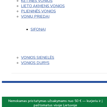
KETINĖS VONIOS
LIETO AKMENS VONIOS
PLIENINĖS VONIOS
VONIŲ PRIEDAI
SIFONAI
VONIOS SIENELĖS
VONIOS DURYS
Nemokamas pristatymas užsakymams nuo 50 € — kurjeriu ir į
paštomatus visoje Lietuvoje