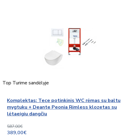
Top
Turime sandėlyje
Komplektas: Tece potinkinis WC rėmas su baltu
mygtuku + Deante Peonia Rimless klozetas su
lėtaeigiu dangčiu
587,00€
389,00€