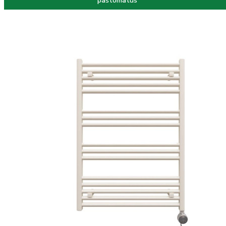
paštomatus