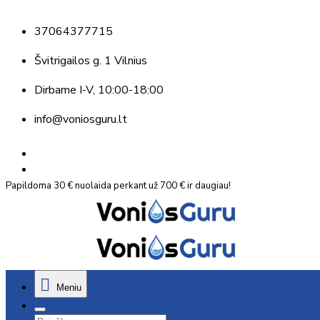
37064377715
Švitrigailos g. 1 Vilnius
Dirbame
I-V, 10:00-18:00
info@voniosguru.lt
Papildoma 30 € nuolaida perkant už 700 € ir daugiau!
Meniu