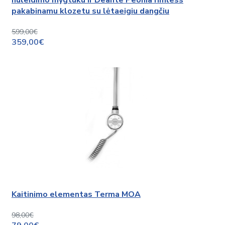
nuleidimo mygtuku ir Deante Peonia rimless
pakabinamu klozetu su lėtaeigiu dangčiu
599,00€
359,00€
Kaitinimo elementas Terma MOA
98,00€