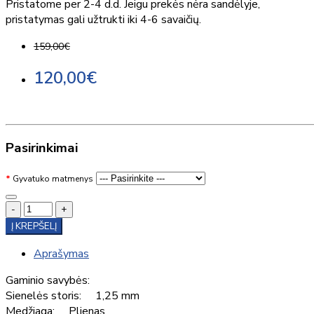
Pristatome per 2-4 d.d. Jeigu prekės nėra sandėlyje,
pristatymas gali užtrukti iki 4-6 savaičių.
159,00€
120,00€
Pasirinkimai
Gyvatuko matmenys
-
+
Į KREPŠELĮ
Aprašymas
Gaminio savybės:
Sienelės storis: 1,25 mm
Medžiaga: Plienas