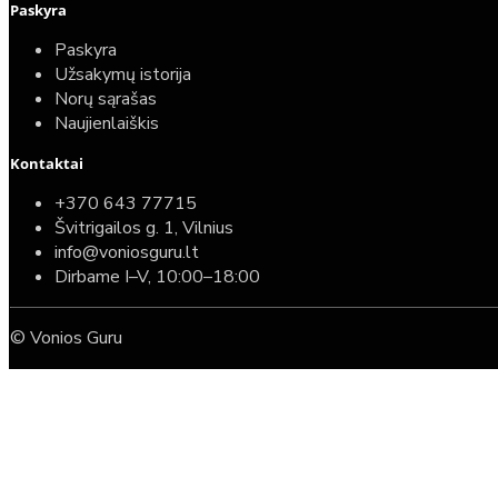
Paskyra
Paskyra
Užsakymų istorija
Norų sąrašas
Naujienlaiškis
Kontaktai
+370 643 77715
Švitrigailos g. 1, Vilnius
info@voniosguru.lt
Dirbame I–V, 10:00–18:00
© Vonios Guru