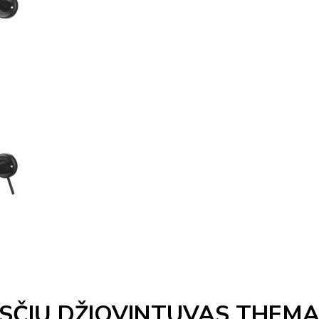
SČIŲ DŽIOVINTUVAS THEMA 