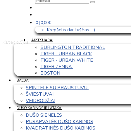
0 | 0,00€
Krepšelis dar tuščias... :(
AKSESUARAI
Kategorijos
BURLINGTON TRADITIONAL
TIGER - URBAN BLACK
TIGER - URBAN WHITE
TIGER ZENNA 
BOSTON
BALDAI
SPINTELE SU PRAUSTUVU 
ŠVIESTUVAI  
VEIDRODŽIAI
DUŠO KABINOS IR LATAKAI
DUŠO SIENELĖS
PUSAPVALĖS DUŠO KABINOS
KVADRATINĖS DUŠO KABINOS