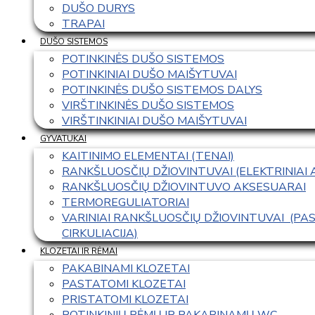
DUŠO DURYS
TRAPAI
DUŠO SISTEMOS
POTINKINĖS DUŠO SISTEMOS
POTINKINIAI DUŠO MAIŠYTUVAI
POTINKINĖS DUŠO SISTEMOS DALYS
VIRŠTINKINĖS DUŠO SISTEMOS
VIRŠTINKINIAI DUŠO MAIŠYTUVAI
GYVATUKAI
KAITINIMO ELEMENTAI (TENAI)
RANKŠLUOSČIŲ DŽIOVINTUVAI (ELEKTRINIAI
RANKŠLUOSČIŲ DŽIOVINTUVO AKSESUARAI
TERMOREGULIATORIAI
VARINIAI RANKŠLUOSČIŲ DŽIOVINTUVAI  (P
CIRKULIACIJA)
KLOZETAI IR RĖMAI
PAKABINAMI KLOZETAI
PASTATOMI KLOZETAI
PRISTATOMI KLOZETAI
POTINKINIŲ RĖMŲ IR PAKABINAMŲ WC 