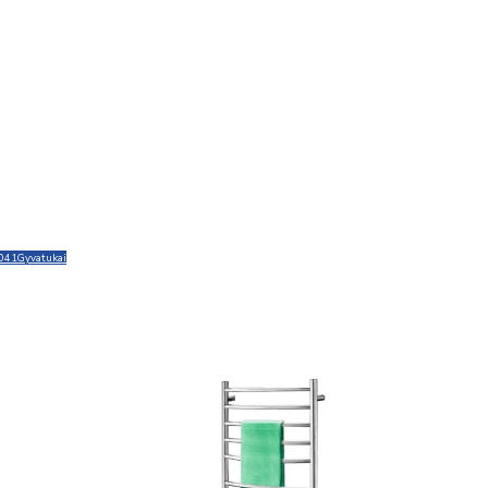
041
Gyvatukai