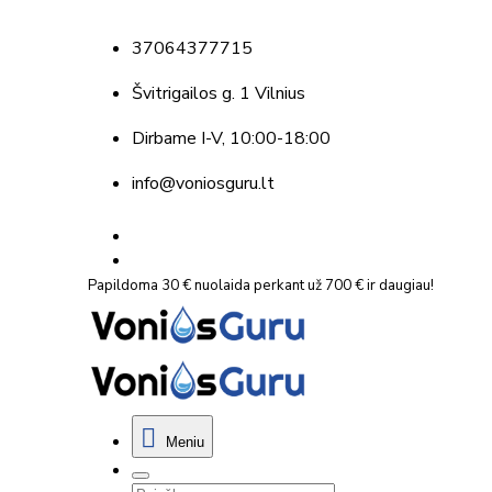
37064377715
Švitrigailos g. 1 Vilnius
Dirbame
I-V, 10:00-18:00
info@voniosguru.lt
Papildoma 30 € nuolaida perkant už 700 € ir daugiau!
Meniu