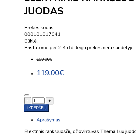
JUODAS
Prekės kodas:
000101017041
Būklė:
Pristatome per 2-4 d.d. Jeigu prekės nėra sandėlyje, p
199,00€
119,00€
-
+
Į KREPŠELĮ
Aprašymas
Elektrinis rankšluosčių džiovintuvas Thema Lux juo