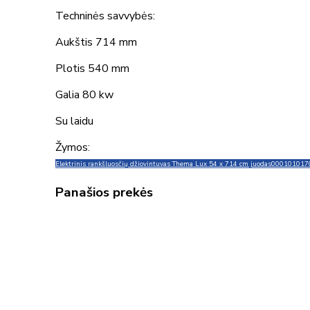
Techninės savvybės:
Aukštis 714 mm
Plotis 540 mm
Galia 80 kw
Su laidu
Žymos:
Elektrinis rankšluosčių džiovintuvas Thema Lux 54 x 714 cm juodas
000101017
Panašios prekės