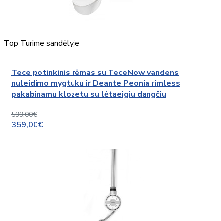
Top
Turime sandėlyje
Tece potinkinis rėmas su TeceNow vandens
nuleidimo mygtuku ir Deante Peonia rimless
pakabinamu klozetu su lėtaeigiu dangčiu
599,00€
359,00€