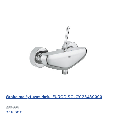
Grohe maišytuvas dušui EURODISC JOY 23430000
290,00€
246,00€