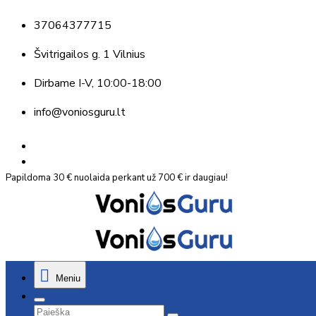
37064377715
Švitrigailos g. 1 Vilnius
Dirbame
I-V, 10:00-18:00
info@voniosguru.lt
Papildoma 30 € nuolaida perkant už 700 € ir daugiau!
Meniu