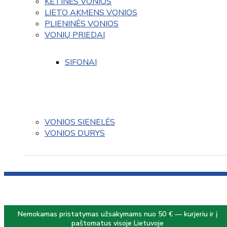
KETINĖS VONIOS
LIETO AKMENS VONIOS
PLIENINĖS VONIOS
VONIŲ PRIEDAI
SIFONAI
VONIOS SIENELĖS
VONIOS DURYS
Nemokamas pristatymas užsakymams nuo 50 € — kurjeriu ir į
paštomatus visoje Lietuvoje