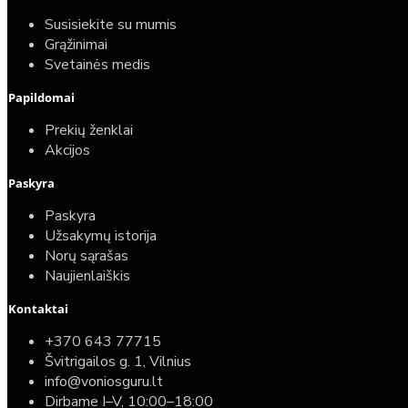
Susisiekite su mumis
Grąžinimai
Svetainės medis
Papildomai
Prekių ženklai
Akcijos
Paskyra
Paskyra
Užsakymų istorija
Norų sąrašas
Naujienlaiškis
Kontaktai
+370 643 77715
Švitrigailos g. 1, Vilnius
info@voniosguru.lt
Dirbame I–V, 10:00–18:00