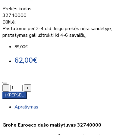
Prekės kodas:
32740000
Būklė:
Pristatome per 2-4 d.d. Jeigu prekės nėra sandėlyje,
pristatymas gali užtrukti iki 4-6 savaičių.
89,00€
62,00€
-
+
Į KREPŠELĮ
Aprašymas
Grohe Euroeco dušo maišytuvas 32740000