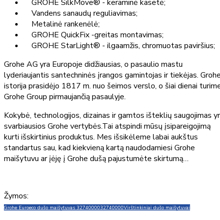
GROHE SilkMove® - keraminė kasetė;
Vandens sanaudų reguliavimas;
Metalinė rankenėlė;
GROHE QuickFix -greitas montavimas;
GROHE StarLight® - ilgaamžis, chromuotas paviršius;
Grohe AG yra Europoje didžiausias, o pasaulio mastu
lyderiaujantis santechninės įrangos gamintojas ir tiekėjas. Groh
istorija prasidėjo 1817 m. nuo šeimos verslo, o šiai dienai turim
Grohe Group pirmaujančią pasaulyje.
Kokybė, technologijos, dizainas ir gamtos išteklių saugojimas y
svarbiausios Grohe vertybės.Tai atspindi mūsų įsipareigojimą
kurti išskirtinius produktus. Mes išsikėleme labai aukštus
standartus sau, kad kiekvieną kartą naudodamiesi Grohe
maišytuvu ar įėję į Grohe dušą pajustumėte skirtumą…
Žymos:
Grohe Euroeco dušo maišytuvas 32740000
32740000
Virštinkiniai dušo maišytuvai