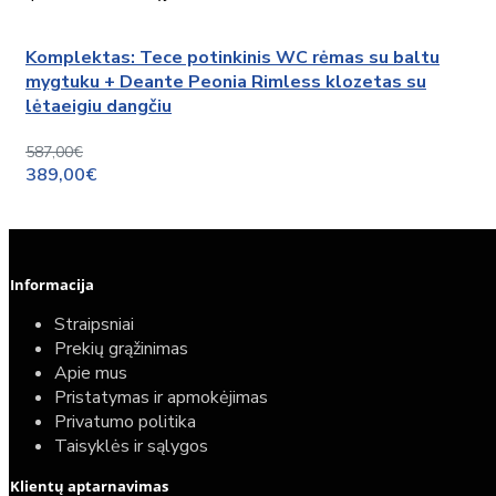
Komplektas: Tece potinkinis WC rėmas su baltu
mygtuku + Deante Peonia Rimless klozetas su
lėtaeigiu dangčiu
587,00€
389,00€
Informacija
Straipsniai
Prekių grąžinimas
Apie mus
Pristatymas ir apmokėjimas
Privatumo politika
Taisyklės ir sąlygos
Klientų aptarnavimas