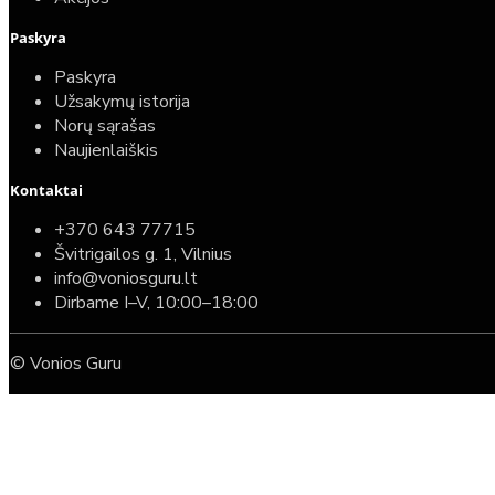
389,00€
Paskyra
Paskyra
Užsakymų istorija
Norų sąrašas
Naujienlaiškis
Kontaktai
+370 643 77715
Švitrigailos g. 1, Vilnius
info@voniosguru.lt
Dirbame I–V, 10:00–18:00
© Vonios Guru