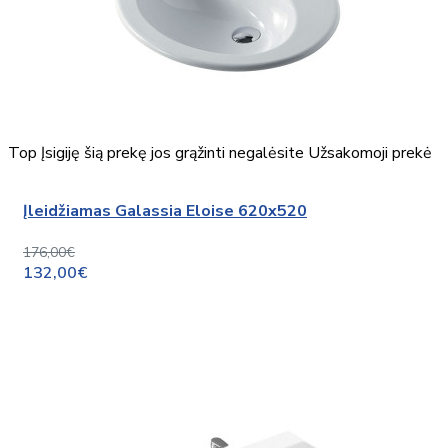
Top
Įsigiję šią prekę jos grąžinti negalėsite
Užsakomoji prekė
Įleidžiamas Galassia Eloise 620x520
176,00€
132,00€