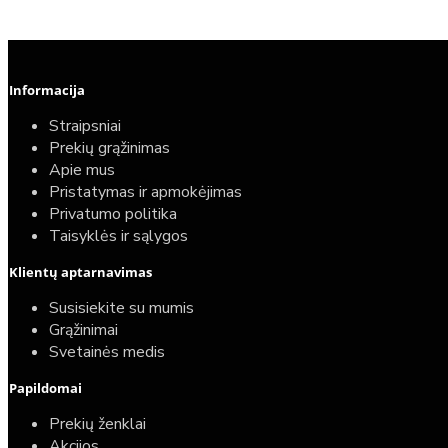
Informacija
Straipsniai
Prekių grąžinimas
Apie mus
Pristatymas ir apmokėjimas
Privatumo politika
Taisyklės ir sąlygos
Klientų aptarnavimas
Top
Turime sandėlyje
Susisiekite su mumis
Grąžinimai
Komplektas: Tece potinkinis WC rėmas su baltu
Svetainės medis
mygtuku + Deante Peonia Rimless klozetas su
Papildomai
lėtaeigiu dangčiu
Prekių ženklai
587,00€
Akcijos