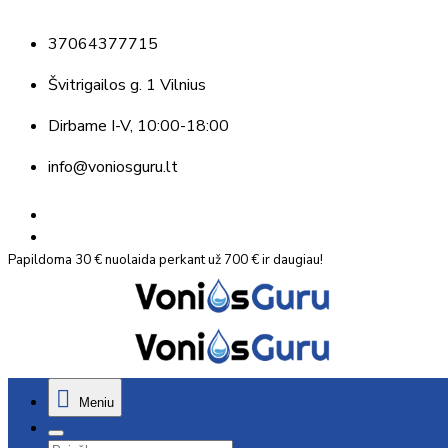
37064377715
Švitrigailos g. 1 Vilnius
Dirbame
I-V, 10:00-18:00
info@voniosguru.lt
Papildoma 30 € nuolaida perkant už 700 € ir daugiau!
Meniu