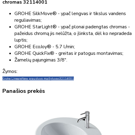
chromas 32114001
GROHE SilkMove® - ypač lengvas ir tikslus vandens
reguliavimas;
GROHE StarLight® - ypač plonai padengtas chromas -
pažeidus chromą jis nelūžta, o įlinksta, dėl ko nepradeda
luptis;
GROHE EcoJoy® - 5.7 l/min;
GROHE QuickFix® - greitas ir patogus montavimas;
Žarnelių pajungimas 3/8".
Žymos:
Grohe Lineare
New praustuvo maišytuvas
32114001
Panašios prekės