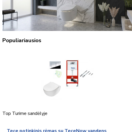
Populiariausios
Top
Turime sandėlyje
Tece potinkinis rėmas su TeceNow vandens