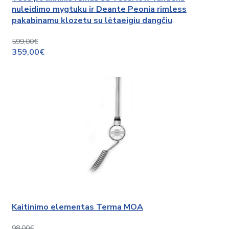
nuleidimo mygtuku ir Deante Peonia rimless
pakabinamu klozetu su lėtaeigiu dangčiu
599,00€
359,00€
Kaitinimo elementas Terma MOA
98,00€