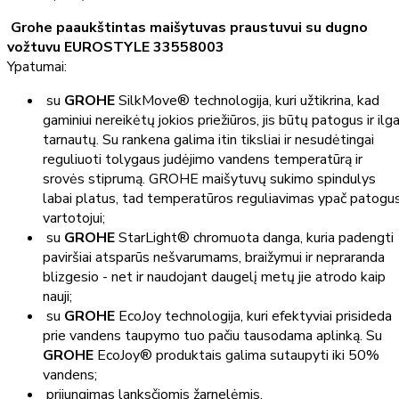
Grohe paaukštintas maišytuvas praustuvui su dugno
vožtuvu EUROSTYLE 33558003
Ypatumai:
su
GROHE
SilkMove® technologija, kuri užtikrina, kad
gaminiui nereikėtų jokios priežiūros, jis būtų patogus ir ilga
tarnautų. Su rankena galima itin tiksliai ir nesudėtingai
reguliuoti tolygaus judėjimo vandens temperatūrą ir
srovės stiprumą. GROHE maišytuvų sukimo spindulys
labai platus, tad temperatūros reguliavimas ypač patogu
vartotojui;
su
GROHE
StarLight® chromuota danga, kuria padengti
paviršiai atsparūs nešvarumams, braižymui ir nepraranda
blizgesio - net ir naudojant daugelį metų jie atrodo kaip
nauji;
su
GROHE
EcoJoy technologija, kuri efektyviai prisideda
prie vandens taupymo tuo pačiu tausodama aplinką. Su
GROHE
EcoJoy® produktais galima sutaupyti iki 50%
vandens;
prijungimas lanksčiomis žarnelėmis.