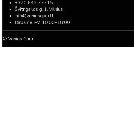
+370 643 77715
Švitrigailos g. 1, Vilnius
info@voniosguru.lt
Dirbame I–V, 10:00–18:00
© Vonios Guru