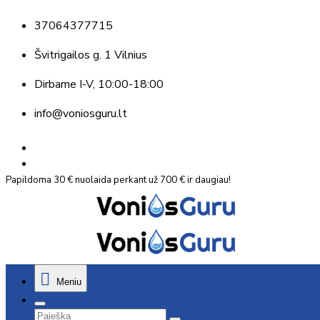
37064377715
Švitrigailos g. 1 Vilnius
Dirbame
I-V, 10:00-18:00
info@voniosguru.lt
Papildoma 30 € nuolaida perkant už 700 € ir daugiau!
Meniu