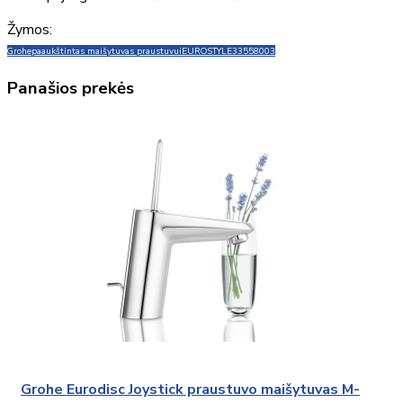
Žymos:
Grohe
paaukštintas maišytuvas praustuvui
EUROSTYLE
33558003
Panašios prekės
Grohe Eurodisc Joystick praustuvo maišytuvas M-