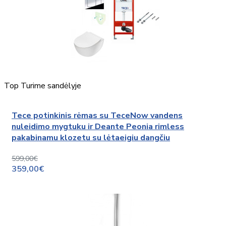
Top
Turime sandėlyje
Tece potinkinis rėmas su TeceNow vandens
nuleidimo mygtuku ir Deante Peonia rimless
pakabinamu klozetu su lėtaeigiu dangčiu
599,00€
359,00€