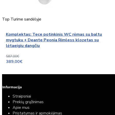
Top
Turime sandėlyje
Komplektas: Tece potinkinis WC rėmas su baltu
mygtuku + Deante Peonia Rimless klozetas su
lėtaeigiu dangčiu
587,00€
389,00€
Informacija
Straipsniai
Prekių grąžinimas
Apie mus
Pristatymas ir apmokėjimas