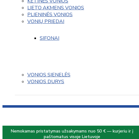
KETINĖS VONIOS
LIETO AKMENS VONIOS
PLIENINĖS VONIOS
VONIŲ PRIEDAI
SIFONAI
VONIOS SIENELĖS
VONIOS DURYS
Nemokamas pristatymas užsakymams nuo 50 € — kurjeriu ir į
paštomatus visoje Lietuvoje