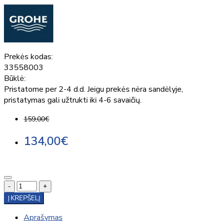
Prekės kodas:
33558003
Būklė:
Pristatome per 2-4 d.d. Jeigu prekės nėra sandėlyje,
pristatymas gali užtrukti iki 4-6 savaičių.
159,00€
134,00€
-
+
Į KREPŠELĮ
Aprašymas