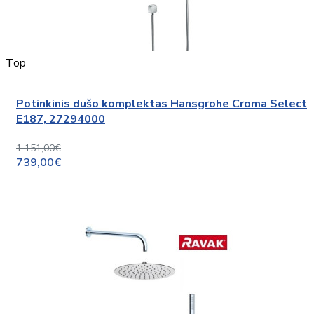
Top
Potinkinis dušo komplektas Hansgrohe Croma Select
E187, 27294000
1 151,00€
739,00€