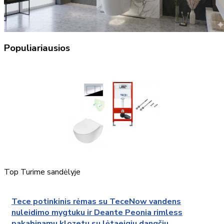
Populiariausios
Top
Turime sandėlyje
Tece potinkinis rėmas su TeceNow vandens
nuleidimo mygtuku ir Deante Peonia rimless
pakabinamu klozetu su lėtaeigiu dangčiu