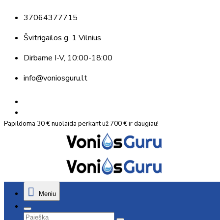
37064377715
Švitrigailos g. 1 Vilnius
Dirbame
I-V, 10:00-18:00
info@voniosguru.lt
Papildoma 30 € nuolaida perkant už 700 € ir daugiau!
Meniu