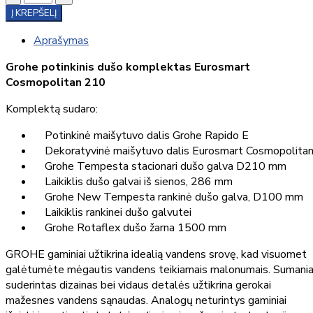
Į KREPŠELĮ
Aprašymas
Grohe potinkinis dušo komplektas Eurosmart
Cosmopolitan 210
Komplektą sudaro:
Potinkinė maišytuvo dalis Grohe Rapido E
Dekoratyvinė maišytuvo dalis Eurosmart Cosmopolita
Grohe Tempesta stacionari dušo galva D210 mm
Laikiklis dušo galvai iš sienos, 286 mm
Grohe New Tempesta rankinė dušo galva, D100 mm
Laikiklis rankinei dušo galvutei
Grohe Rotaflex dušo žarna 1500 mm
GROHE gaminiai užtikrina idealią vandens srovę, kad visuomet
galėtumėte mėgautis vandens teikiamais malonumais. Sumania
suderintas dizainas bei vidaus detalės užtikrina gerokai
mažesnes vandens sąnaudas. Analogų neturintys gaminiai