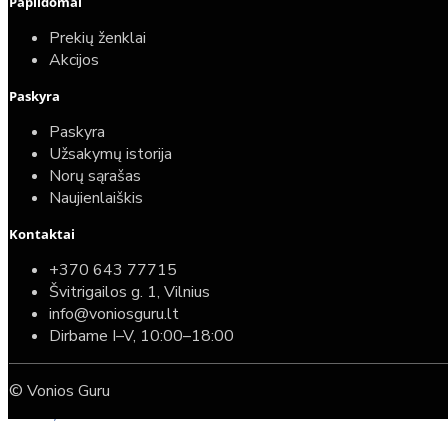
Papildomai
Prekių ženklai
Akcijos
Paskyra
Paskyra
Užsakymų istorija
Norų sąrašas
Naujienlaiškis
Kontaktai
Top
Turime sandėlyje
+370 643 77715
Švitrigailos g. 1, Vilnius
Komplektas: Tece potinkinis WC rėmas su baltu
info@voniosguru.lt
mygtuku + Deante Peonia Rimless klozetas su
Dirbame I–V, 10:00–18:00
lėtaeigiu dangčiu
© Vonios Guru
587,00€
389,00€