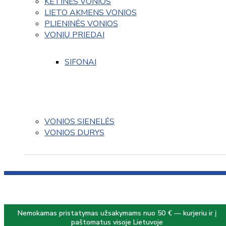
KETINĖS VONIOS
LIETO AKMENS VONIOS
PLIENINĖS VONIOS
VONIŲ PRIEDAI
SIFONAI
VONIOS SIENELĖS
VONIOS DURYS
Nemokamas pristatymas užsakymams nuo 50 € — kurjeriu ir į
paštomatus visoje Lietuvoje