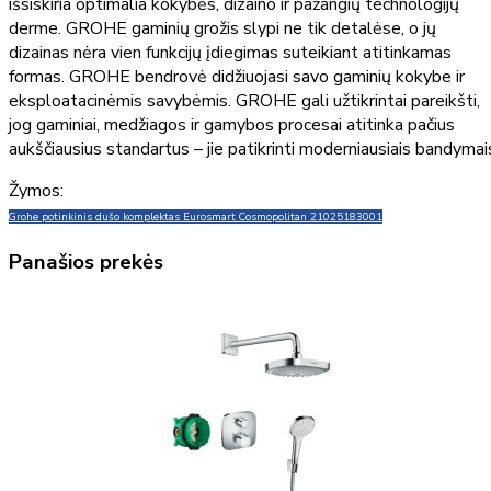
išsiskiria optimalia kokybės, dizaino ir pažangių technologijų
derme. GROHE gaminių grožis slypi ne tik detalėse, o jų
dizainas nėra vien funkcijų įdiegimas suteikiant atitinkamas
formas. GROHE bendrovė didžiuojasi savo gaminių kokybe ir
eksploatacinėmis savybėmis. GROHE gali užtikrintai pareikšti,
jog gaminiai, medžiagos ir gamybos procesai atitinka pačius
aukščiausius standartus – jie patikrinti moderniausiais bandymai
Žymos:
Grohe potinkinis dušo komplektas Eurosmart Cosmopolitan 210
25183001
Panašios prekės