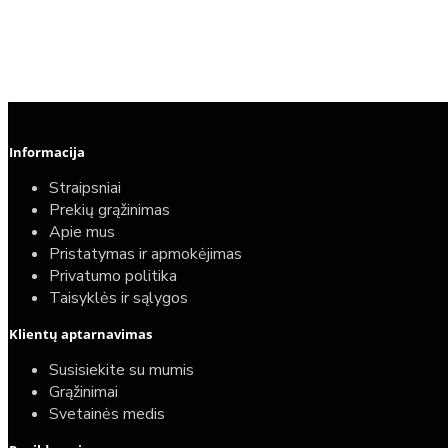
Informacija
Straipsniai
Prekių grąžinimas
Apie mus
Pristatymas ir apmokėjimas
Privatumo politika
Taisyklės ir sąlygos
Elektrinio gyvatuko paruošimo paslauga
Klientų aptarnavimas
40,00€
Susisiekite su mumis
25,00€
Grąžinimai
Svetainės medis