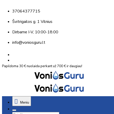
37064377715
Švitrigailos g. 1 Vilnius
Dirbame
I-V, 10:00-18:00
info@voniosguru.lt
Papildoma 30 € nuolaida perkant už 700 € ir daugiau!
Meniu