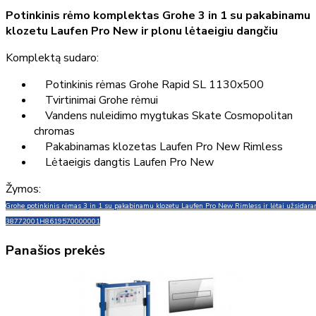
Potinkinis rėmo komplektas Grohe 3 in 1 su pakabinamu
klozetu Laufen Pro New ir plonu lėtaeigiu dangčiu
Komplektą sudaro:
Potinkinis rėmas Grohe Rapid SL 1130x500
Tvirtinimai Grohe rėmui
Vandens nuleidimo mygtukas Skate Cosmopolitan
chromas
Pakabinamas klozetas Laufen Pro New Rimless
Lėtaeigis dangtis Laufen Pro New
Žymos:
Grohe potinkinis rėmas 3 in 1 su pakabinamu klozetu Laufen Pro New Rimless ir lėtai užsidara
38772001
H8619570000001
Panašios prekės