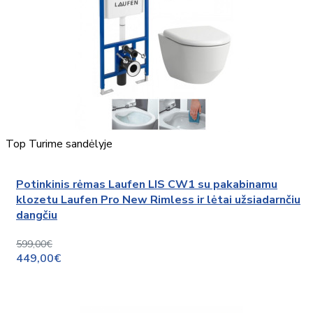
Top
Turime sandėlyje
Potinkinis rėmas Laufen LIS CW1 su pakabinamu
klozetu Laufen Pro New Rimless ir lėtai užsiadarnčiu
dangčiu
599,00€
449,00€