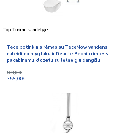
Top
Turime sandėlyje
Tece potinkinis rėmas su TeceNow vandens
nuleidimo mygtuku ir Deante Peonia rimless
pakabinamu klozetu su lėtaeigiu dangčiu
599,00€
359,00€