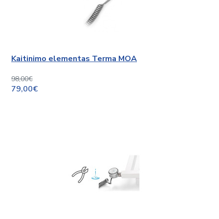
Kaitinimo elementas Terma MOA
98,00€
79,00€