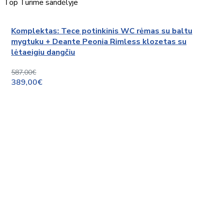
Top
Turime sandėlyje
Komplektas: Tece potinkinis WC rėmas su baltu
mygtuku + Deante Peonia Rimless klozetas su
lėtaeigiu dangčiu
587,00€
389,00€