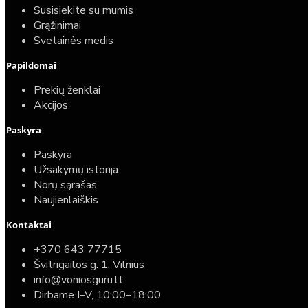
Susisiekite su mumis
Grąžinimai
Svetainės medis
Papildomai
Prekių ženklai
Akcijos
Paskyra
Paskyra
Užsakymų istorija
Norų sąrašas
Naujienlaiškis
Kontaktai
+370 643 77715
Švitrigailos g. 1, Vilnius
info@voniosguru.lt
Dirbame I–V, 10:00–18:00