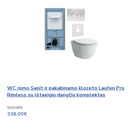
WC rėmo Sanit ir pakabinamo klozeto Laufen Pro
Rimless su lėtaeigiu dangčiu komplektas
523,00€
338,00€