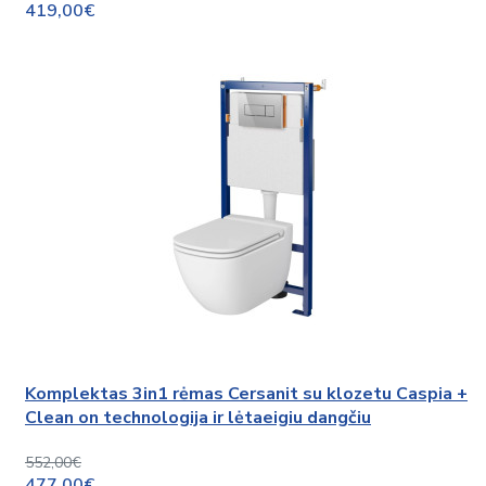
419,00€
Komplektas 3in1 rėmas Cersanit su klozetu Caspia +
Clean on technologija ir lėtaeigiu dangčiu
552,00€
477,00€