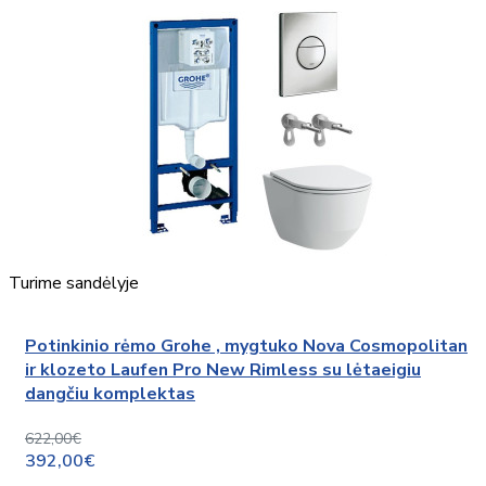
Turime sandėlyje
Potinkinio rėmo Grohe , mygtuko Nova Cosmopolitan
ir klozeto Laufen Pro New Rimless su lėtaeigiu
dangčiu komplektas
622,00€
392,00€