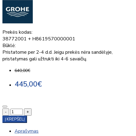
Prekės kodas:
38772001 + H8619570000001
Būklė:
Pristatome per 2-4 d.d. Jeigu prekės nėra sandėlyje,
pristatymas gali užtrukti iki 4-6 savaičių.
640,00€
445,00€
-
+
Į KREPŠELĮ
Aprašymas