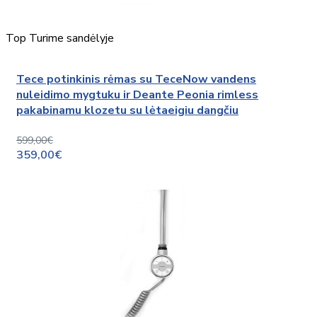
Top
Turime sandėlyje
Tece potinkinis rėmas su TeceNow vandens
nuleidimo mygtuku ir Deante Peonia rimless
pakabinamu klozetu su lėtaeigiu dangčiu
599,00€
359,00€