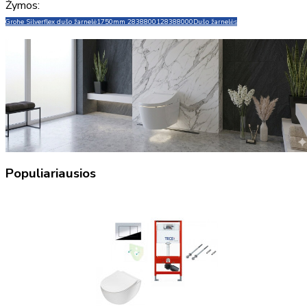
Žymos:
Grohe Silverflex dušo žarnelė
1750mm 28388001
28388000
Dušo žarnelės
Populiariausios