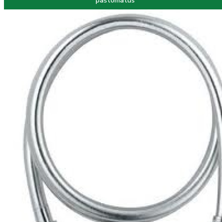
paštomatus