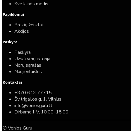
Svetainės medis
Papildomai
Prekių ženklai
Akcijos
Paskyra
Paskyra
Užsakymų istorija
Norų sąrašas
Naujienlaiškis
Kontaktai
+370 643 77715
Švitrigailos g. 1, Vilnius
info@voniosguru.lt
Dirbame I–V, 10:00–18:00
© Vonios Guru