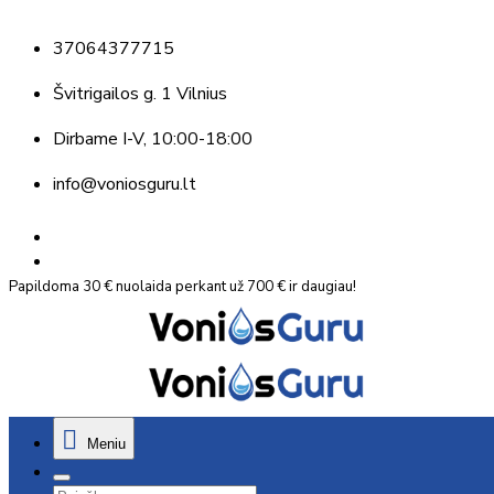
37064377715
Švitrigailos g. 1 Vilnius
Dirbame
I-V, 10:00-18:00
info@voniosguru.lt
Papildoma 30 € nuolaida perkant už 700 € ir daugiau!
Meniu