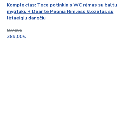
Komplektas: Tece potinkinis WC rėmas su baltu
mygtuku + Deante Peonia Rimless klozetas su
lėtaeigiu dangčiu
587,00€
389,00€