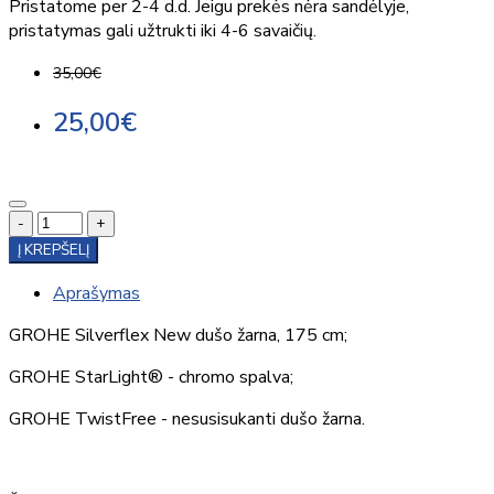
Pristatome per 2-4 d.d. Jeigu prekės nėra sandėlyje,
pristatymas gali užtrukti iki 4-6 savaičių.
35,00€
25,00€
-
+
Į KREPŠELĮ
Aprašymas
GROHE Silverflex New dušo žarna, 175 cm;
GROHE StarLight® - chromo spalva;
GROHE TwistFree - nesusisukanti dušo žarna.