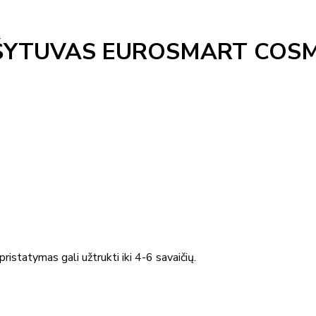
IŠYTUVAS EUROSMART COS
O
ristatymas gali užtrukti iki 4-6 savaičių.