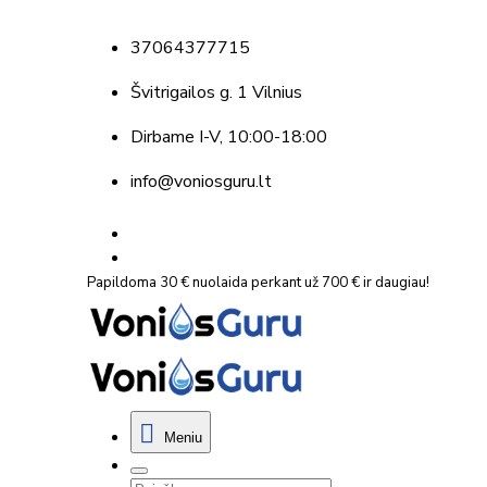
37064377715
Švitrigailos g. 1 Vilnius
Dirbame
I-V, 10:00-18:00
info@voniosguru.lt
Papildoma 30 € nuolaida perkant už 700 € ir daugiau!
Meniu