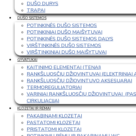
DUŠO DURYS
TRAPAI
DUŠO SISTEMOS
POTINKINĖS DUŠO SISTEMOS
POTINKINIAI DUŠO MAIŠYTUVAI
POTINKINĖS DUŠO SISTEMOS DALYS
VIRŠTINKINĖS DUŠO SISTEMOS
VIRŠTINKINIAI DUŠO MAIŠYTUVAI
GYVATUKAI
KAITINIMO ELEMENTAI (TENAI)
RANKŠLUOSČIŲ DŽIOVINTUVAI (ELEKTRINIAI
RANKŠLUOSČIŲ DŽIOVINTUVO AKSESUARAI
TERMOREGULIATORIAI
VARINIAI RANKŠLUOSČIŲ DŽIOVINTUVAI  (P
CIRKULIACIJA)
KLOZETAI IR RĖMAI
PAKABINAMI KLOZETAI
PASTATOMI KLOZETAI
PRISTATOMI KLOZETAI
POTINKINIŲ RĖMŲ IR PAKABINAMŲ WC 