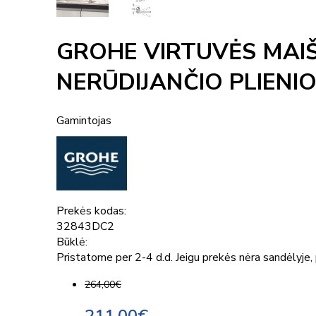
GROHE VIRTUVĖS MA
NERŪDIJANČIO PLIENI
Gamintojas
Prekės kodas:
32843DC2
Būklė:
Pristatome per 2-4 d.d. Jeigu prekės nėra sandėlyje, p
264,00€