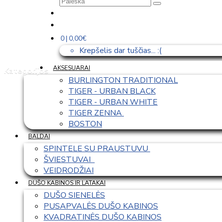
0 | 0,00€
Krepšelis dar tuščias... :(
AKSESUARAI
Kategorijos
BURLINGTON TRADITIONAL
TIGER - URBAN BLACK
TIGER - URBAN WHITE
TIGER ZENNA 
BOSTON
BALDAI
SPINTELE SU PRAUSTUVU 
ŠVIESTUVAI  
VEIDRODŽIAI
DUŠO KABINOS IR LATAKAI
DUŠO SIENELĖS
PUSAPVALĖS DUŠO KABINOS
KVADRATINĖS DUŠO KABINOS