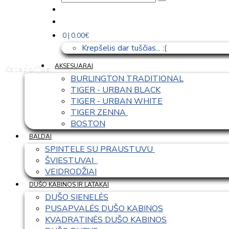
0 | 0,00€
Krepšelis dar tuščias... :(
AKSESUARAI
Kategorijos
BURLINGTON TRADITIONAL
TIGER - URBAN BLACK
TIGER - URBAN WHITE
TIGER ZENNA 
BOSTON
BALDAI
SPINTELE SU PRAUSTUVU 
ŠVIESTUVAI  
VEIDRODŽIAI
DUŠO KABINOS IR LATAKAI
DUŠO SIENELĖS
PUSAPVALĖS DUŠO KABINOS
KVADRATINĖS DUŠO KABINOS