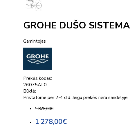
GROHE DUŠO SISTEMA 
Gamintojas
Prekės kodas:
26075AL0
Būklė:
Pristatome per 2-4 d.d. Jeigu prekės nėra sandėlyje, p
1 875,00€
1 278,00€