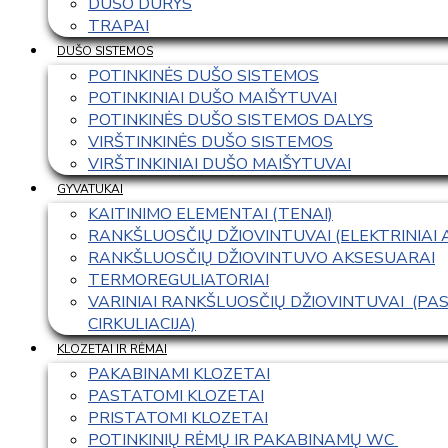
DUŠO DURYS
TRAPAI
DUŠO SISTEMOS
POTINKINĖS DUŠO SISTEMOS
POTINKINIAI DUŠO MAIŠYTUVAI
POTINKINĖS DUŠO SISTEMOS DALYS
VIRŠTINKINĖS DUŠO SISTEMOS
VIRŠTINKINIAI DUŠO MAIŠYTUVAI
GYVATUKAI
KAITINIMO ELEMENTAI (TENAI)
RANKŠLUOSČIŲ DŽIOVINTUVAI (ELEKTRINIAI
RANKŠLUOSČIŲ DŽIOVINTUVO AKSESUARAI
TERMOREGULIATORIAI
VARINIAI RANKŠLUOSČIŲ DŽIOVINTUVAI  (P
CIRKULIACIJA)
KLOZETAI IR RĖMAI
PAKABINAMI KLOZETAI
PASTATOMI KLOZETAI
PRISTATOMI KLOZETAI
POTINKINIŲ RĖMŲ IR PAKABINAMŲ WC 