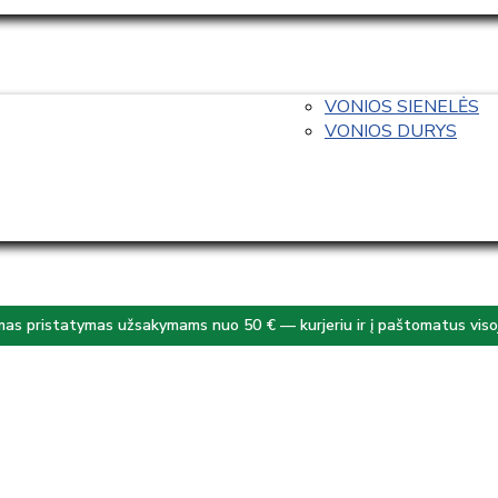
VONIOS SIENELĖS
VONIOS DURYS
s pristatymas užsakymams nuo 50 € — kurjeriu ir į paštomatus visoj