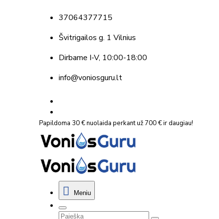
37064377715
Švitrigailos g. 1 Vilnius
Dirbame
I-V, 10:00-18:00
info@voniosguru.lt
Papildoma 30 € nuolaida perkant už 700 € ir daugiau!
Meniu