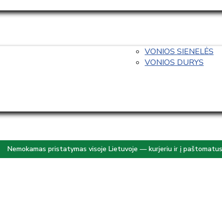
VONIOS SIENELĖS
VONIOS DURYS
Nemokamas pristatymas visoje Lietuvoje — kurjeriu ir į paštomatu