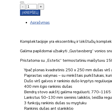
-
+
Į KREPŠELĮ
Aprašymas
Komplektacijoje yra ekscentrikų ir lėkštučių komp
Galima papildomai užsakyti „Gustavsberg“ vonios sn
Pristatoma su „Estetic“ termostatiniu maišytuvu 15
Ypač plonas kvadratinis 250 x 250 mm dušas virš 
Paprastas valymas – su minkštais purkštukais, kurie
Dušo virš galvos ir rankinio dušo kryptys reguliuoja
400 mm ilgio rankinis dušas
Bendrą stovo aukštį galima reguliuoti, 770–116
Lankstus 50–130 mm sieninis laikiklis, leidžia regu
3 funkcijų rankinis dušas su mygtuku
Rankinis dušas ant slankiklio