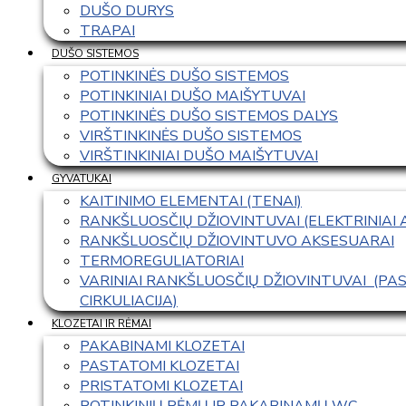
DUŠO DURYS
TRAPAI
DUŠO SISTEMOS
POTINKINĖS DUŠO SISTEMOS
POTINKINIAI DUŠO MAIŠYTUVAI
POTINKINĖS DUŠO SISTEMOS DALYS
VIRŠTINKINĖS DUŠO SISTEMOS
VIRŠTINKINIAI DUŠO MAIŠYTUVAI
GYVATUKAI
KAITINIMO ELEMENTAI (TENAI)
RANKŠLUOSČIŲ DŽIOVINTUVAI (ELEKTRINIAI
RANKŠLUOSČIŲ DŽIOVINTUVO AKSESUARAI
TERMOREGULIATORIAI
VARINIAI RANKŠLUOSČIŲ DŽIOVINTUVAI  (P
CIRKULIACIJA)
KLOZETAI IR RĖMAI
PAKABINAMI KLOZETAI
PASTATOMI KLOZETAI
PRISTATOMI KLOZETAI
POTINKINIŲ RĖMŲ IR PAKABINAMŲ WC 