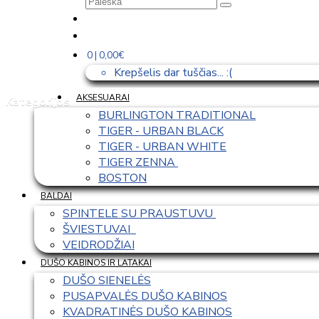
0 | 0,00€
Krepšelis dar tuščias... :(
AKSESUARAI
Kategorijos
BURLINGTON TRADITIONAL
TIGER - URBAN BLACK
TIGER - URBAN WHITE
TIGER ZENNA 
BOSTON
BALDAI
SPINTELE SU PRAUSTUVU 
ŠVIESTUVAI  
VEIDRODŽIAI
DUŠO KABINOS IR LATAKAI
DUŠO SIENELĖS
PUSAPVALĖS DUŠO KABINOS
KVADRATINĖS DUŠO KABINOS