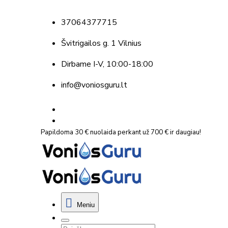
37064377715
Švitrigailos g. 1 Vilnius
Dirbame
I-V, 10:00-18:00
info@voniosguru.lt
Papildoma 30 € nuolaida perkant už 700 € ir daugiau!
Meniu