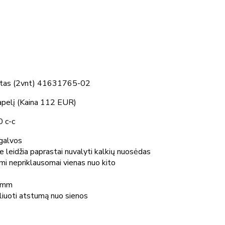
lektas (2vnt) 41631765-02
apelį (Kaina 112 EUR)
0 c-c
galvos
 leidžia paprastai nuvalyti kalkių nuosėdas
mi nepriklausomai vienas nuo kito
5 mm
liuoti atstumą nuo sienos