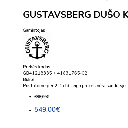
GUSTAVSBERG DUŠO K
Gamintojas
Prekės kodas:
GB41218335 + 41631765-02
Būklė:
Pristatome per 2-4 d.d. Jeigu prekės nėra sandėlyje, p
688,00€
549,00€