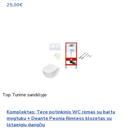
25,00€
Top
Turime sandėlyje
Komplektas: Tece potinkinis WC rėmas su baltu
mygtuku + Deante Peonia Rimless klozetas su
lėtaeigiu dangčiu