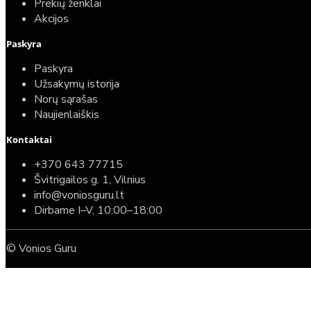
Prekių ženklai
Akcijos
Paskyra
Paskyra
Užsakymų istorija
Norų sąrašas
Naujienlaiškis
Kontaktai
+370 643 77715
Švitrigailos g. 1, Vilnius
info@voniosguru.lt
Dirbame I–V, 10:00–18:00
© Vonios Guru