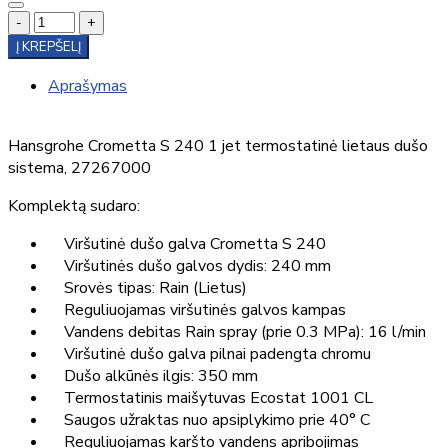
-
+
Į KREPŠELĮ
Aprašymas
Hansgrohe Crometta S 240 1 jet termostatinė lietaus dušo
sistema, 27267000
Komplektą sudaro:
Viršutinė dušo galva Crometta S 240
Viršutinės dušo galvos dydis: 240 mm
Srovės tipas: Rain (Lietus)
Reguliuojamas viršutinės galvos kampas
Vandens debitas Rain spray (prie 0.3 MPa): 16 l/min
Viršutinė dušo galva pilnai padengta chromu
Dušo alkūnės ilgis: 350 mm
Termostatinis maišytuvas Ecostat 1001 CL
Saugos užraktas nuo apsiplykimo prie 40° C
Reguliuojamas karšto vandens apribojimas