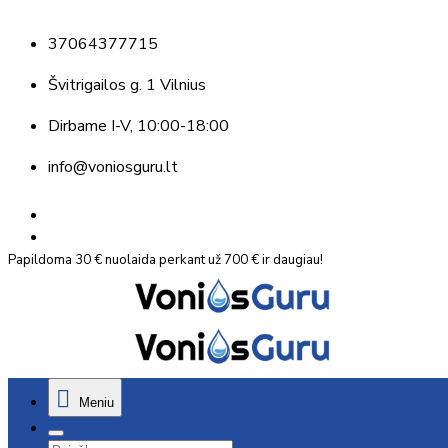
37064377715
Švitrigailos g. 1 Vilnius
Dirbame
I-V, 10:00-18:00
info@voniosguru.lt
Papildoma 30 € nuolaida perkant už 700 € ir daugiau!
Meniu