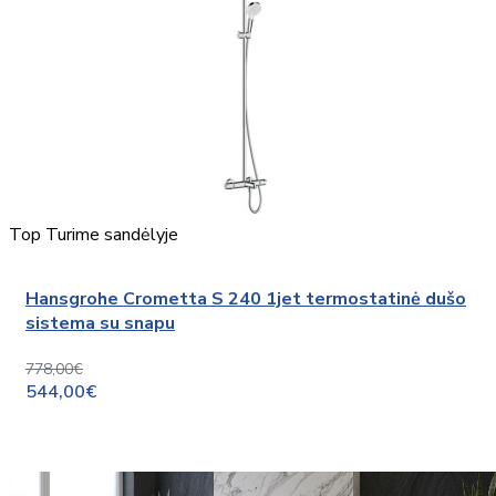
Top
Turime sandėlyje
Hansgrohe Crometta S 240 1jet termostatinė dušo
sistema su snapu
778,00€
544,00€