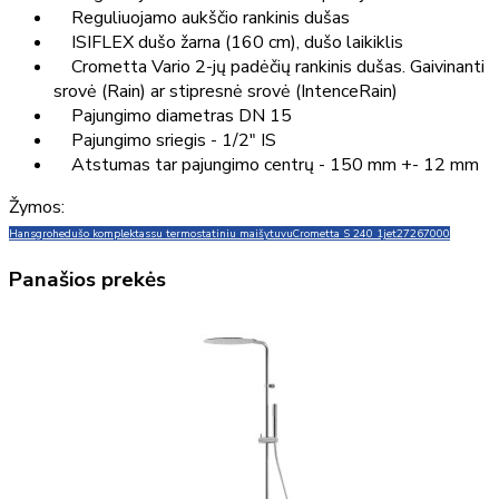
Reguliuojamo aukščio rankinis dušas
ISIFLEX dušo žarna (160 cm), dušo laikiklis
Crometta Vario 2-jų padėčių rankinis dušas. Gaivinanti
srovė (Rain) ar stipresnė srovė (IntenceRain)
Pajungimo diametras DN 15
Pajungimo sriegis - 1/2" IS
Atstumas tar pajungimo centrų - 150 mm +- 12 mm
Žymos:
Hansgrohe
dušo komplektas
su termostatiniu maišytuvu
Crometta S 240 1jet
27267000
Panašios prekės