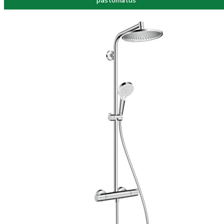
paštomatus