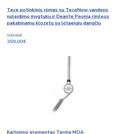
Tece potinkinis rėmas su TeceNow vandens
nuleidimo mygtuku ir Deante Peonia rimless
pakabinamu klozetu su lėtaeigiu dangčiu
599,00€
359,00€
Kaitinimo elementas Terma MOA