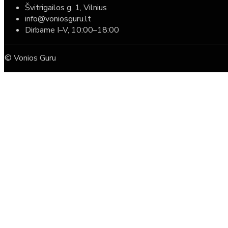
Švitrigailos g. 1, Vilnius
info@voniosguru.lt
Dirbame I–V, 10:00–18:00
© Vonios Guru