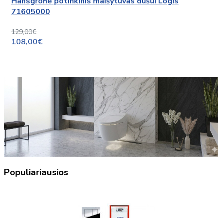
Hansgrohe potinkinis maišytuvas dušui Logis
71605000
129,00€
108,00€
Populiariausios