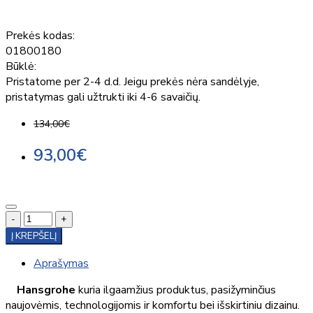
Prekės kodas:
01800180
Būklė:
Pristatome per 2-4 d.d. Jeigu prekės nėra sandėlyje,
pristatymas gali užtrukti iki 4-6 savaičių.
134,00€
93,00€
-
+
Į KREPŠELĮ
Aprašymas
Hansgrohe
kuria ilgaamžius produktus, pasižyminčius
naujovėmis, technologijomis ir komfortu bei išskirtiniu dizainu.