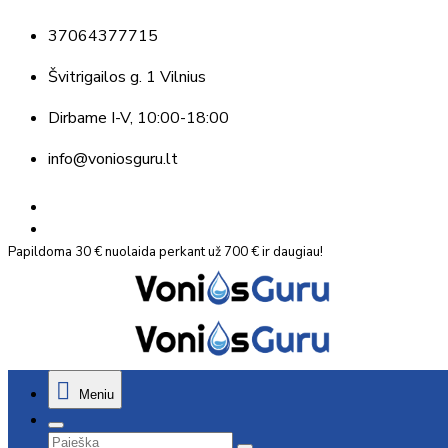
37064377715
Švitrigailos g. 1 Vilnius
Dirbame
I-V, 10:00-18:00
info@voniosguru.lt
Papildoma 30 € nuolaida perkant už 700 € ir daugiau!
Meniu