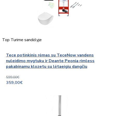
Top
Turime sandėlyje
Tece potinkinis rėmas su TeceNow vandens
nuleidimo mygtuku ir Deante Peonia rimless
pakabinamu klozetu su lėtaeigiu dangčiu
599,00€
359,00€