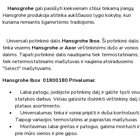
Hansgrohe
gali pasiūlyti kiekvienam stiliui tinkamą įrangą.
Hansgrohe produkcija atitinka aukščiausio lygio kokybę, kuri
kuriama remiantis ilgametėmis tradicijomis.
Universali potinkinė dalis
Hansgrohe Ibox
. Ši potinkinė dalis
tinka visiems
Hansgrohe
ar
Axor
virštinkinėms dušo ar vonios
dalims. Tapati potinkinė dalis naudojama tiek termostatiniams,
tiek netermostatiniams maišytuvas ir naujiena atsiradusiems
"Select" maišytuvams.
Hansgrohe Ibox 01800180 Privalumai:
Labai patogu, įsidėjote potinkinę dalį ir galite tęsti vis
statybos darbus. Vėliau galėsite išsirinkti virštinkinę dalį 
plataus asortimento.
Universalumas tinka ir voniai pripilti ir dušui kontroliuoti.
Taipogi variacijos termostatinis ar paprastas maišytuvas
Montavimas labai greitas ir patogus, galima montuoti ir
prie mūro sienos ir prie gipso.