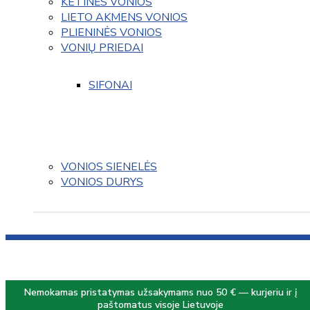
KETINĖS VONIOS
LIETO AKMENS VONIOS
PLIENINĖS VONIOS
VONIŲ PRIEDAI
SIFONAI
VONIOS SIENELĖS
VONIOS DURYS
Nemokamas pristatymas užsakymams nuo 50 € — kurjeriu ir į
paštomatus visoje Lietuvoje