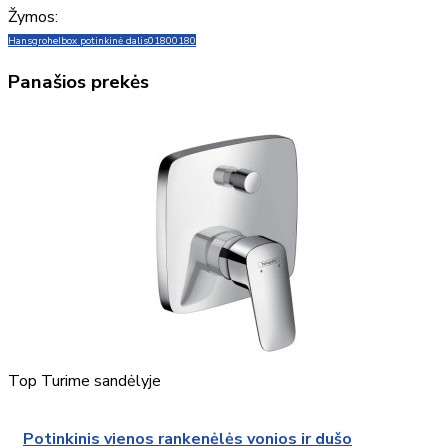
Žymos:
Hansgrohe
Ibox potinkinė dalis
01800180
Panašios prekės
Top
Turime sandėlyje
Potinkinis vienos rankenėlės vonios ir dušo