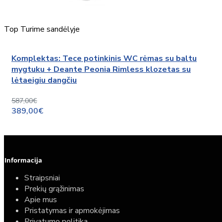
Top
Turime sandėlyje
Komplektas: Tece potinkinis WC rėmas su baltu
mygtuku + Deante Peonia Rimless klozetas su
lėtaeigiu dangčiu
587,00€
389,00€
Informacija
Straipsniai
Prekių grąžinimas
Apie mus
Pristatymas ir apmokėjimas
Privatumo politika