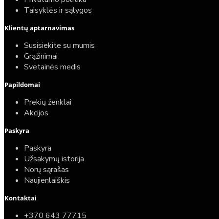
Taisyklės ir sąlygos
Klientų aptarnavimas
Susisiekite su mumis
Grąžinimai
Svetainės medis
Papildomai
Prekių ženklai
Akcijos
Paskyra
Paskyra
Užsakymų istorija
Norų sąrašas
Naujienlaiškis
Kontaktai
+370 643 77715