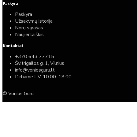
Paskyra
Paskyra
Užsakymų istorija
Norų sąrašas
Naujienlaiškis
Kontaktai
+370 643 77715
Švitrigailos g. 1, Vilnius
info@voniosguru.lt
Dirbame I–V, 10:00–18:00
© Vonios Guru