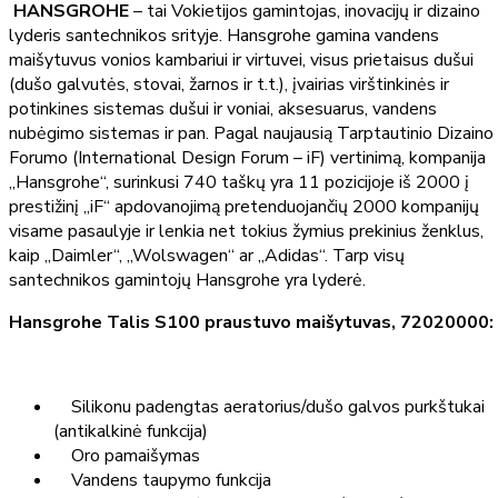
HANSGROHE
– tai Vokietijos gamintojas, inovacijų ir dizaino
lyderis santechnikos srityje. Hansgrohe gamina vandens
maišytuvus vonios kambariui ir virtuvei, visus prietaisus dušui
(dušo galvutės, stovai, žarnos ir t.t.), įvairias virštinkinės ir
potinkines sistemas dušui ir voniai, aksesuarus, vandens
nubėgimo sistemas ir pan. Pagal naujausią Tarptautinio Dizaino
Forumo (International Design Forum – iF) vertinimą, kompanija
„Hansgrohe“, surinkusi 740 taškų yra 11 pozicijoje iš 2000 į
prestižinį „iF“ apdovanojimą pretenduojančių 2000 kompanijų
visame pasaulyje ir lenkia net tokius žymius prekinius ženklus,
kaip „Daimler“, „Wolswagen“ ar „Adidas“. Tarp visų
santechnikos gamintojų Hansgrohe yra lyderė.
Hansgrohe Talis S100 praustuvo maišytuvas, 72020000:
Silikonu padengtas aeratorius/dušo galvos purkštukai
(antikalkinė funkcija)
Oro pamaišymas
Vandens taupymo funkcija