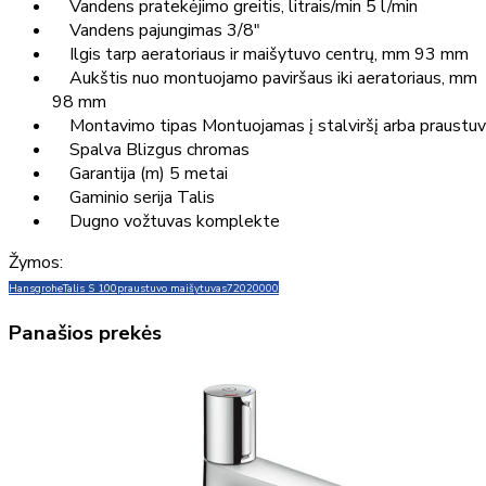
Vandens pratekėjimo greitis, litrais/min 5 l/min
Vandens pajungimas 3/8"
Ilgis tarp aeratoriaus ir maišytuvo centrų, mm 93 mm
Aukštis nuo montuojamo paviršaus iki aeratoriaus, mm
98 mm
Montavimo tipas Montuojamas į stalviršį arba praustu
Spalva Blizgus chromas
Garantija (m) 5 metai
Gaminio serija Talis
Dugno vožtuvas komplekte
Žymos:
Hansgrohe
Talis S 100
praustuvo maišytuvas
72020000
Panašios prekės