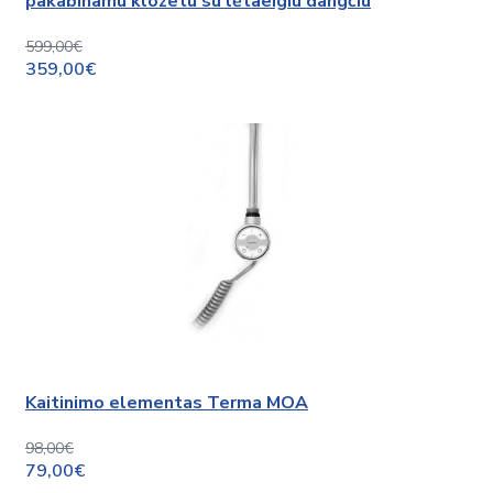
pakabinamu klozetu su lėtaeigiu dangčiu
599,00€
359,00€
Kaitinimo elementas Terma MOA
98,00€
79,00€