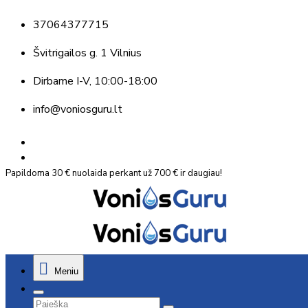
37064377715
Švitrigailos g. 1 Vilnius
Dirbame
I-V, 10:00-18:00
info@voniosguru.lt
Papildoma 30 € nuolaida perkant už 700 € ir daugiau!
Meniu