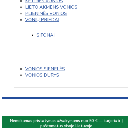
KETINĖS VONIOS
LIETO AKMENS VONIOS
PLIENINĖS VONIOS
VONIŲ PRIEDAI
SIFONAI
VONIOS SIENELĖS
VONIOS DURYS
Nemokamas pristatymas užsakymams nuo 50 € — kurjeriu ir į
paštomatus visoje Lietuvoje