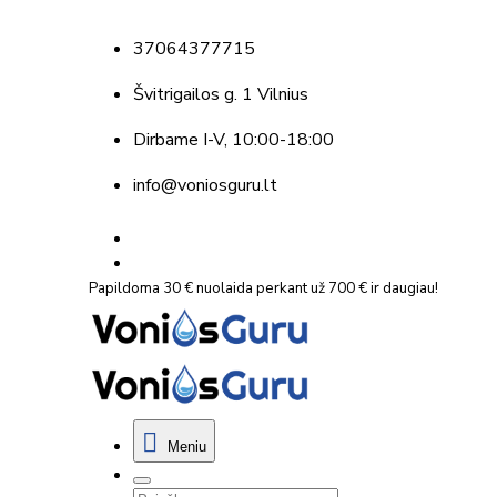
37064377715
Švitrigailos g. 1 Vilnius
Dirbame
I-V, 10:00-18:00
info@voniosguru.lt
Papildoma 30 € nuolaida perkant už 700 € ir daugiau!
Meniu