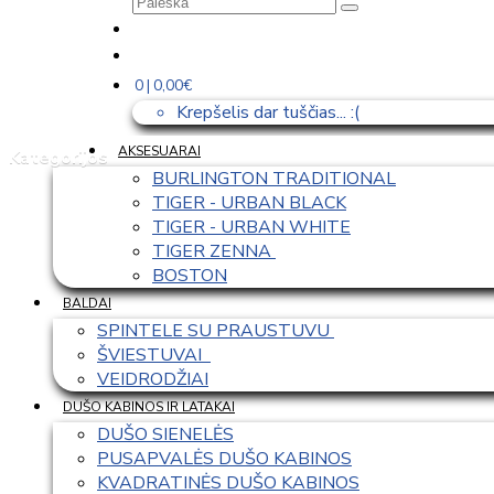
0 | 0,00€
Krepšelis dar tuščias... :(
AKSESUARAI
Kategorijos
BURLINGTON TRADITIONAL
TIGER - URBAN BLACK
TIGER - URBAN WHITE
TIGER ZENNA 
BOSTON
BALDAI
SPINTELE SU PRAUSTUVU 
ŠVIESTUVAI  
VEIDRODŽIAI
DUŠO KABINOS IR LATAKAI
DUŠO SIENELĖS
PUSAPVALĖS DUŠO KABINOS
KVADRATINĖS DUŠO KABINOS