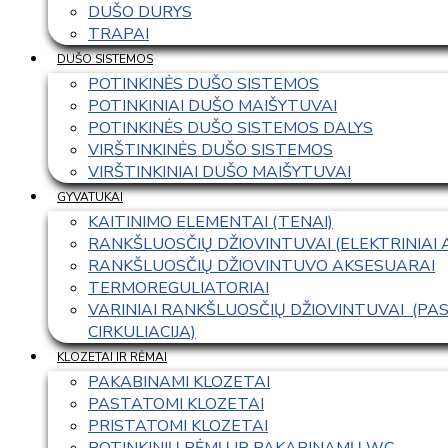
DUŠO DURYS
TRAPAI
DUŠO SISTEMOS
POTINKINĖS DUŠO SISTEMOS
POTINKINIAI DUŠO MAIŠYTUVAI
POTINKINĖS DUŠO SISTEMOS DALYS
VIRŠTINKINĖS DUŠO SISTEMOS
VIRŠTINKINIAI DUŠO MAIŠYTUVAI
GYVATUKAI
KAITINIMO ELEMENTAI (TENAI)
RANKŠLUOSČIŲ DŽIOVINTUVAI (ELEKTRINIAI
RANKŠLUOSČIŲ DŽIOVINTUVO AKSESUARAI
TERMOREGULIATORIAI
VARINIAI RANKŠLUOSČIŲ DŽIOVINTUVAI  (P
CIRKULIACIJA)
KLOZETAI IR RĖMAI
PAKABINAMI KLOZETAI
PASTATOMI KLOZETAI
PRISTATOMI KLOZETAI
POTINKINIŲ RĖMŲ IR PAKABINAMŲ WC 