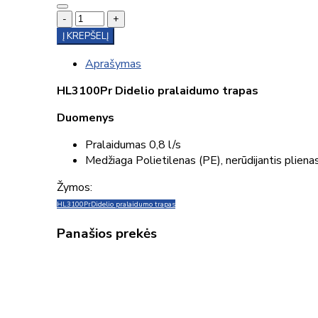
-
+
Į KREPŠELĮ
Aprašymas
HL3100Pr Didelio pralaidumo trapas
Duomenys
Pralaidumas 0,8 l/s
Medžiaga Polietilenas (PE), nerūdijantis pliena
Žymos:
HL3100Pr
Didelio pralaidumo trapas
Panašios prekės