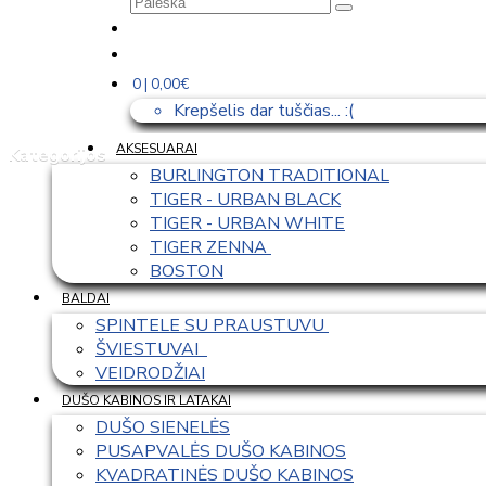
0 | 0,00€
Krepšelis dar tuščias... :(
AKSESUARAI
Kategorijos
BURLINGTON TRADITIONAL
TIGER - URBAN BLACK
TIGER - URBAN WHITE
TIGER ZENNA 
BOSTON
BALDAI
SPINTELE SU PRAUSTUVU 
ŠVIESTUVAI  
VEIDRODŽIAI
DUŠO KABINOS IR LATAKAI
DUŠO SIENELĖS
PUSAPVALĖS DUŠO KABINOS
KVADRATINĖS DUŠO KABINOS