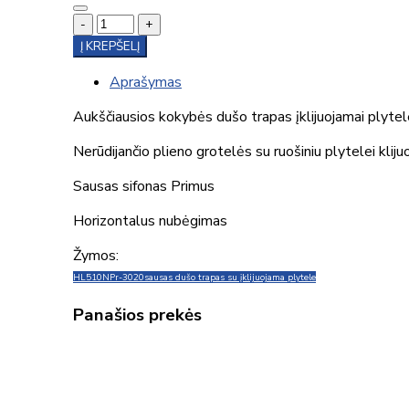
-
+
Į KREPŠELĮ
Aprašymas
Aukščiausios kokybės dušo trapas įklijuojamai ply
Nerūdijančio plieno grotelės su ruošiniu plytelei klijuo
Sausas sifonas Primus
Horizontalus nubėgimas
Žymos:
HL510NPr-3020
sausas dušo trapas su įklijuojama plytele
Panašios prekės