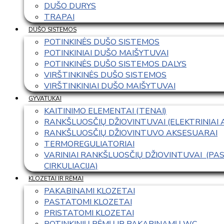
DUŠO DURYS
TRAPAI
DUŠO SISTEMOS
POTINKINĖS DUŠO SISTEMOS
POTINKINIAI DUŠO MAIŠYTUVAI
POTINKINĖS DUŠO SISTEMOS DALYS
VIRŠTINKINĖS DUŠO SISTEMOS
VIRŠTINKINIAI DUŠO MAIŠYTUVAI
GYVATUKAI
KAITINIMO ELEMENTAI (TENAI)
RANKŠLUOSČIŲ DŽIOVINTUVAI (ELEKTRINIAI
RANKŠLUOSČIŲ DŽIOVINTUVO AKSESUARAI
TERMOREGULIATORIAI
VARINIAI RANKŠLUOSČIŲ DŽIOVINTUVAI  (P
CIRKULIACIJA)
KLOZETAI IR RĖMAI
PAKABINAMI KLOZETAI
PASTATOMI KLOZETAI
PRISTATOMI KLOZETAI
POTINKINIŲ RĖMŲ IR PAKABINAMŲ WC 