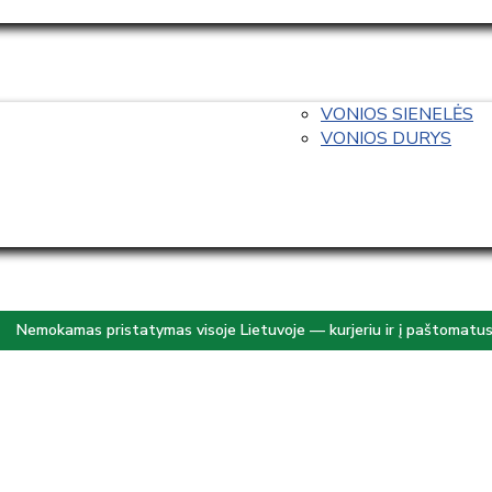
VONIOS SIENELĖS
VONIOS DURYS
Nemokamas pristatymas visoje Lietuvoje — kurjeriu ir į paštomatu