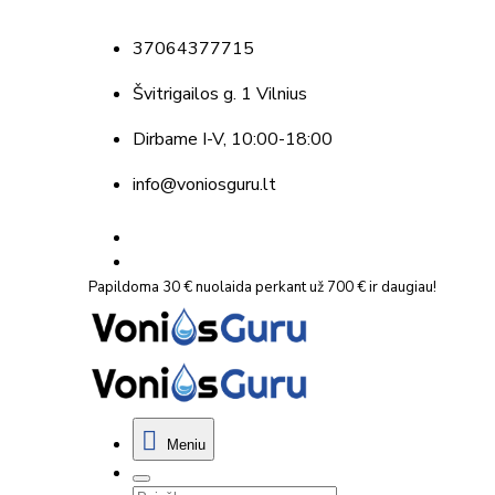
37064377715
Švitrigailos g. 1 Vilnius
Dirbame
I-V, 10:00-18:00
info@voniosguru.lt
Papildoma 30 € nuolaida perkant už 700 € ir daugiau!
Meniu