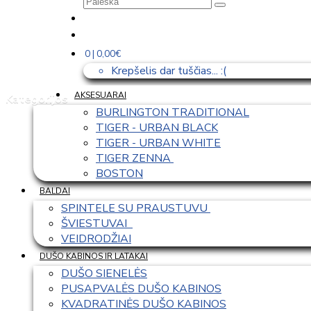
0 | 0,00€
Krepšelis dar tuščias... :(
AKSESUARAI
Kategorijos
BURLINGTON TRADITIONAL
TIGER - URBAN BLACK
TIGER - URBAN WHITE
TIGER ZENNA 
BOSTON
BALDAI
SPINTELE SU PRAUSTUVU 
ŠVIESTUVAI  
VEIDRODŽIAI
DUŠO KABINOS IR LATAKAI
DUŠO SIENELĖS
PUSAPVALĖS DUŠO KABINOS
KVADRATINĖS DUŠO KABINOS