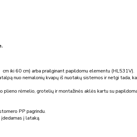
e.
0 cm iki 60 cm) arba prailginant papildomu elementu (HL531V).
pą nuo nemalonių kvapų iš nuotakų sistemos ir netgi tada, kai
plieno rėmelio, grotelių ir montažinės aklės kartu su papildoma
astomero PP pagrindu.
 įdedamas į lataką.