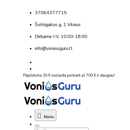
37064377715
Švitrigailos g. 1 Vilnius
Dirbame
I-V, 10:00-18:00
info@voniosguru.lt
Papildoma 30 € nuolaida perkant už 700 € ir daugiau!
Meniu