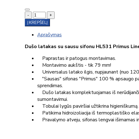
-
+
Į KREPŠELĮ
Aprašymas
Dušo latakas su sausu sifonu HL531 Primus Lin
Paprastas ir patogus montavimas.
Montavimo aukštis - tik 79 mm!
Universalus latako ilgis, nupjaunant (nuo 12
"Sausas" sifonas "Primus" 100 % apsaugo patal
sprendimas.
Dušo latakas komplektuojamas iš nerūdijančio 
sumontavimui.
Tobulai lygūs paviršiai užtikrina higieniškumą.
Patikima hidroizoliacija iš termoplastiško el
Pravalymo atveju, sifonas lengvai išimamas ir