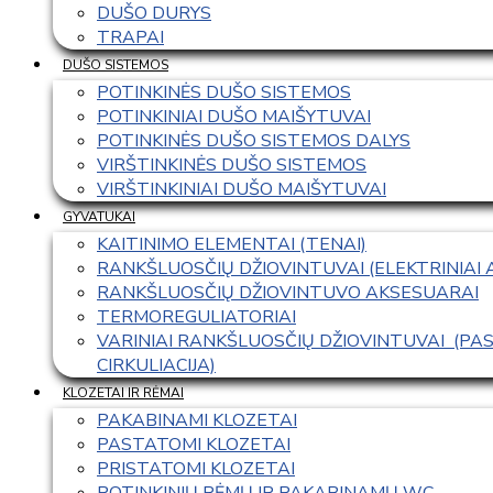
DUŠO DURYS
TRAPAI
DUŠO SISTEMOS
POTINKINĖS DUŠO SISTEMOS
POTINKINIAI DUŠO MAIŠYTUVAI
POTINKINĖS DUŠO SISTEMOS DALYS
VIRŠTINKINĖS DUŠO SISTEMOS
VIRŠTINKINIAI DUŠO MAIŠYTUVAI
GYVATUKAI
KAITINIMO ELEMENTAI (TENAI)
RANKŠLUOSČIŲ DŽIOVINTUVAI (ELEKTRINIAI
RANKŠLUOSČIŲ DŽIOVINTUVO AKSESUARAI
TERMOREGULIATORIAI
VARINIAI RANKŠLUOSČIŲ DŽIOVINTUVAI  (P
CIRKULIACIJA)
KLOZETAI IR RĖMAI
PAKABINAMI KLOZETAI
PASTATOMI KLOZETAI
PRISTATOMI KLOZETAI
POTINKINIŲ RĖMŲ IR PAKABINAMŲ WC 