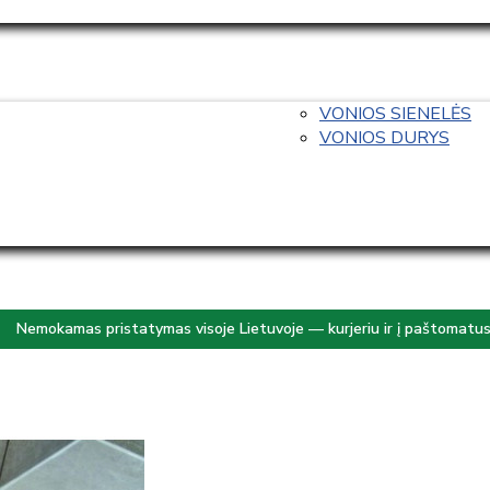
VONIOS SIENELĖS
VONIOS DURYS
Nemokamas pristatymas visoje Lietuvoje — kurjeriu ir į paštomatu