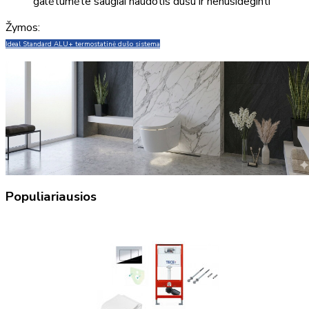
galėtumėte saugiai naudotis dušu ir nenusideginti
Žymos:
Ideal Standard ALU+ termostatinė dušo sistema
Populiariausios