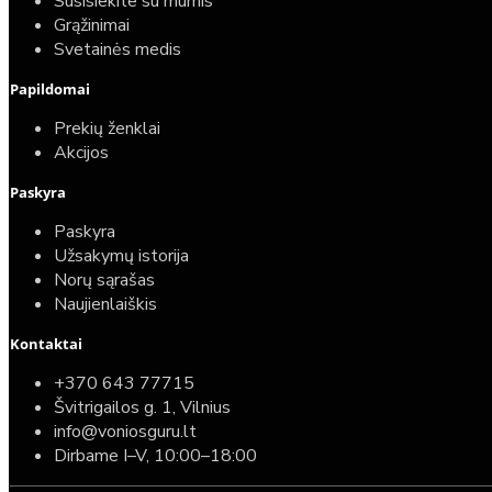
Susisiekite su mumis
Grąžinimai
Svetainės medis
Papildomai
Prekių ženklai
Akcijos
Paskyra
Paskyra
Užsakymų istorija
Norų sąrašas
Naujienlaiškis
Kontaktai
+370 643 77715
Švitrigailos g. 1, Vilnius
info@voniosguru.lt
Dirbame I–V, 10:00–18:00