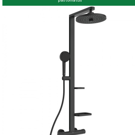
paštomatus