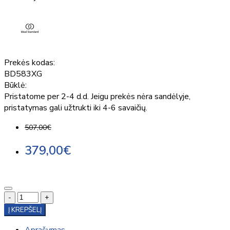
Prekės kodas:
BD583XG
Būklė:
Pristatome per 2-4 d.d. Jeigu prekės nėra sandėlyje,
pristatymas gali užtrukti iki 4-6 savaičių.
507,00€
379,00€
-
+
Į KREPŠELĮ