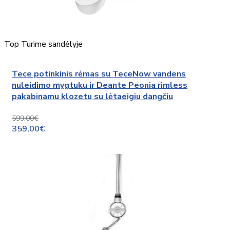
Top
Turime sandėlyje
Tece potinkinis rėmas su TeceNow vandens
nuleidimo mygtuku ir Deante Peonia rimless
pakabinamu klozetu su lėtaeigiu dangčiu
599,00€
359,00€