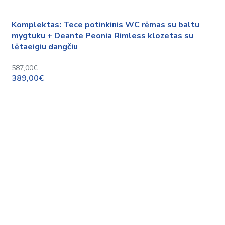
Komplektas: Tece potinkinis WC rėmas su baltu
mygtuku + Deante Peonia Rimless klozetas su
lėtaeigiu dangčiu
587,00€
389,00€