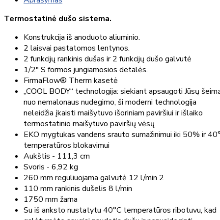
Aprašymas
Termostatinė dušo sistema.
Konstrukcija iš anoduoto aliuminio.
2 laisvai pastatomos lentynos.
2 funkcijų rankinis dušas ir 2 funkcijų dušo galvutė
1/2" S formos jungiamosios detalės.
FirmaFlow® Therm kasetė
„COOL BODY“ technologija: siekiant apsaugoti Jūsų šeim
nuo nemalonaus nudegimo, ši moderni technologija
neleidžia įkaisti maišytuvo išoriniam paviršiui ir išlaiko
termostatinio maišytuvo paviršių vėsų
EKO mygtukas vandens srauto sumažinimui iki 50% ir 40
temperatūros blokavimui
Aukštis - 111,3 cm
Svoris - 6,92 kg
260 mm reguliuojama galvutė 12 l/min 2
110 mm rankinis dušelis 8 l/min
1750 mm žarna
Su iš anksto nustatytu 40°C temperatūros ribotuvu, kad