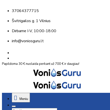
37064377715
Švitrigailos g. 1 Vilnius
Dirbame
I-V, 10:00-18:00
info@voniosguru.lt
Papildoma 30 € nuolaida perkant už 700 € ir daugiau!
Meniu