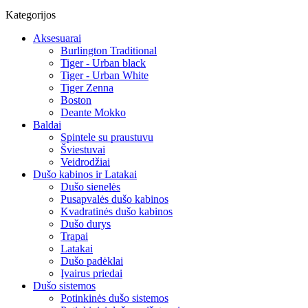
Kategorijos
Aksesuarai
Burlington Traditional
Tiger - Urban black
Tiger - Urban White
Tiger Zenna
Boston
Deante Mokko
Baldai
Spintele su praustuvu
Šviestuvai
Veidrodžiai
Dušo kabinos ir Latakai
Dušo sienelės
Pusapvalės dušo kabinos
Kvadratinės dušo kabinos
Dušo durys
Trapai
Latakai
Dušo padėklai
Įvairus priedai
Dušo sistemos
Potinkinės dušo sistemos