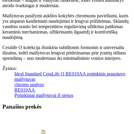
elementai – snapas ir valdymo rankenėlė, todėl vonios kambarys
atrodo tvarkingai ir moderniai.
Maišytuvas pasižymi aukštos kokybės chromuotu paviršiumi, kuris
yra atsparus kasdieniam naudojimui ir lengvai prižiūrimas. Sklandų
vandens srauto bei temperatūros reguliavimą užtikrina patikimas
keraminis mechanizmas, užtikrinantis ilgaamžį ir komfortišką
naudojimą.
Ceralife O kolekcija išsiskiria subtiliomis formomis ir universaliu
dizainu, todėl maišytuvas lengvai priderinamas prie įvairių stiliaus
sprendimų – nuo modernaus iki minimalistinio vonios interjero.
Žymos:
Ideal Standard CeraLife O BE019AA potinkinis praustuvo
maišytuvas
chromo spalvos
BE019AA
Potinkiniai maišytuvai iš sienos
Panašios prekės