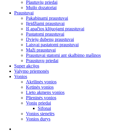
Plautuvių priedai
Muilo dozatoriai
Praustuvai
Pakabinami praustuvai
Įleidžiami praustuvai
Iš apačios klijuojami praustuvai
Pastatomi praustuvai
Dviejų dubenų praustuvai
Laisvai pastatomi praustuvai
Maži praustuvai
Praustuvai statomi ant skalbimo mašinos
Praustuvų priedai
Super akcijos
Valymo priemonės
Vonios
Akrilinės vonios
Ketinės vonios
Lieto akmens vonios
Plieninės vonios
Vonių priedai
Sifonai
Vonios sienelės
Vonios durys