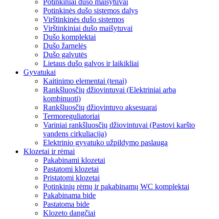
Potinkiniai dušo maišytuvai
Potinkinės dušo sistemos dalys
Virštinkinės dušo sistemos
Virštinkiniai dušo maišytuvai
Dušo komplektai
Dušo žarnelės
Dušo galvutės
Lietaus dušo galvos ir laikikliai
Gyvatukai
Kaitinimo elementai (tenai)
Rankšluosčių džiovintuvai (Elektriniai arba
kombinuoti)
Rankšluosčių džiovintuvo aksesuarai
Termoreguliatoriai
Variniai rankšluosčių džiovintuvai (Pastovi karšto
vandens cirkuliacija)
Elektrinio gyvatuko užpildymo paslauga
Klozetai ir rėmai
Pakabinami klozetai
Pastatomi klozetai
Pristatomi klozetai
Potinkinių rėmų ir pakabinamų WC komplektai
Pakabinama bide
Pastatoma bide
Klozeto dangčiai