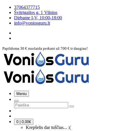
37064377715
Švitrigailos g. 1 Vilnius
Dirbame
I-V, 10:00-18:00
info@voniosguru.lt
Papildoma 30 € nuolaida perkant už 700 € ir daugiau!
Meniu
0 | 0,00€
Krepšelis dar tuščias... :(