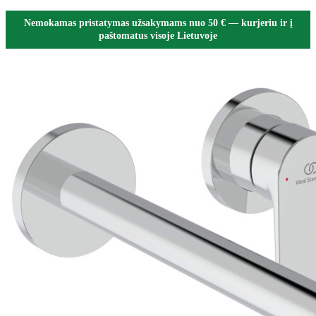
Nemokamas pristatymas užsakymams nuo 50 € — kurjeriu ir į
paštomatus visoje Lietuvoje