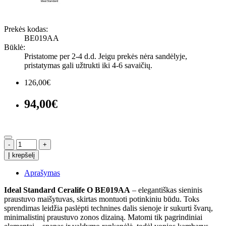
Prekės kodas:
BE019AA
Būklė:
Pristatome per 2-4 d.d. Jeigu prekės nėra sandėlyje,
pristatymas gali užtrukti iki 4-6 savaičių.
126,00€
94,00€
-
+
Į krepšelį
Aprašymas
Ideal Standard Ceralife O BE019AA
– elegantiškas sieninis
praustuvo maišytuvas, skirtas montuoti potinkiniu būdu. Toks
sprendimas leidžia paslėpti technines dalis sienoje ir sukurti švarų,
minimalistinį praustuvo zonos dizainą. Matomi tik pagrindiniai