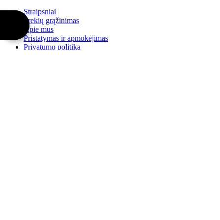
Straipsniai
Prekių grąžinimas
Apie mus
Pristatymas ir apmokėjimas
Privatumo politika
Taisyklės ir sąlygos
Klientų aptarnavimas
Susisiekite su mumis
Grąžinimai
Svetainės medis
Papildomai
Prekių ženklai
Akcijos
Paskyra
Paskyra
Užsakymų istorija
Norų sąrašas