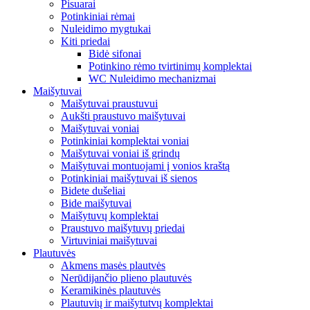
Pisuarai
Potinkiniai rėmai
Nuleidimo mygtukai
Kiti priedai
Bidė sifonai
Potinkino rėmo tvirtinimų komplektai
WC Nuleidimo mechanizmai
Maišytuvai
Maišytuvai praustuvui
Aukšti praustuvo maišytuvai
Maišytuvai voniai
Potinkiniai komplektai voniai
Maišytuvai voniai iš grindų
Maišytuvai montuojami į vonios kraštą
Potinkiniai maišytuvai iš sienos
Bidete dušeliai
Bide maišytuvai
Maišytuvų komplektai
Praustuvo maišytuvų priedai
Virtuviniai maišytuvai
Plautuvės
Akmens masės plautvės
Nerūdijančio plieno plautuvės
Keramikinės plautuvės
Plautuvių ir maišytutvų komplektai