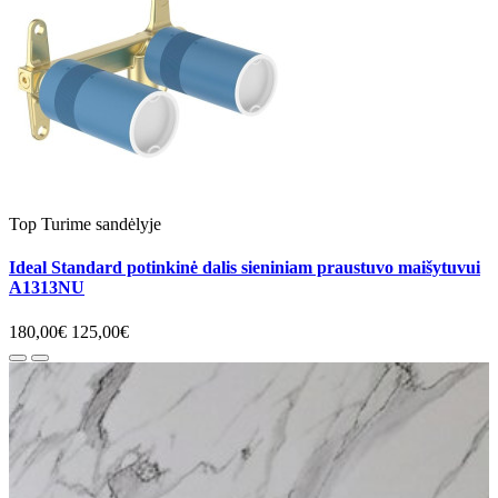
Top
Turime sandėlyje
Ideal Standard potinkinė dalis sieniniam praustuvo maišytuvui
A1313NU
180,00€
125,00€