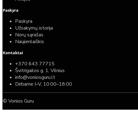
Paskyra
Paskyra
Užsakymų istorija
Norų sąrašas
Naujienlaiškis
Kontaktai
+370 643 77715
Švitrigailos g. 1, Vilnius
info@voniosguru.lt
Dirbame I–V, 10:00–18:00
© Vonios Guru