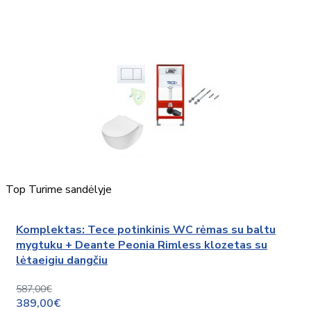
Top
Turime sandėlyje
Komplektas: Tece potinkinis WC rėmas su baltu
mygtuku + Deante Peonia Rimless klozetas su
lėtaeigiu dangčiu
587,00€
389,00€