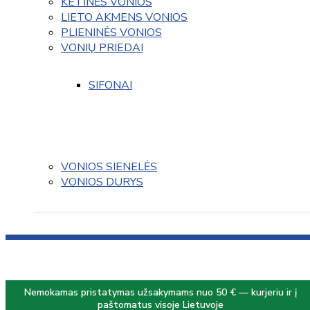
KETINĖS VONIOS
LIETO AKMENS VONIOS
PLIENINĖS VONIOS
VONIŲ PRIEDAI
SIFONAI
VONIOS SIENELĖS
VONIOS DURYS
Nemokamas pristatymas užsakymams nuo 50 € — kurjeriu ir į
paštomatus visoje Lietuvoje