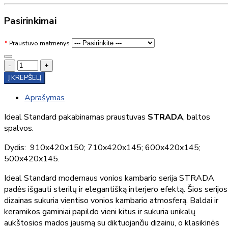
Pasirinkimai
Praustuvo matmenys
-
+
Į KREPŠELĮ
Aprašymas
Ideal Standard pakabinamas praustuvas
STRADA
, baltos
spalvos.
Dydis: 910x420x150; 710x420x145; 600x420x145;
500x420x145.
Ideal Standard modernaus vonios kambario serija STRADA
padės išgauti sterilų ir elegantišką interjero efektą. Šios serijos
dizainas sukuria vientiso vonios kambario atmosferą. Baldai ir
keramikos gaminiai papildo vieni kitus ir sukuria unikalų
aukštosios mados jausmą su diktuojančiu dizainu, o klasikinės