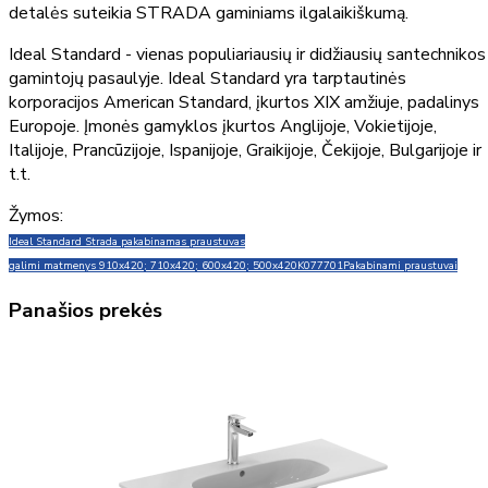
detalės suteikia STRADA gaminiams ilgalaikiškumą.
Ideal Standard - vienas populiariausių ir didžiausių santechnikos
gamintojų pasaulyje. Ideal Standard yra tarptautinės
korporacijos American Standard, įkurtos XIX amžiuje, padalinys
Europoje. Įmonės gamyklos įkurtos Anglijoje, Vokietijoje,
Italijoje, Prancūzijoje, Ispanijoje, Graikijoje, Čekijoje, Bulgarijoje ir
t.t.
Žymos:
Ideal Standard Strada pakabinamas praustuvas
galimi matmenys 910x420; 710x420; 600x420; 500x420
K077701
Pakabinami praustuvai
Panašios prekės