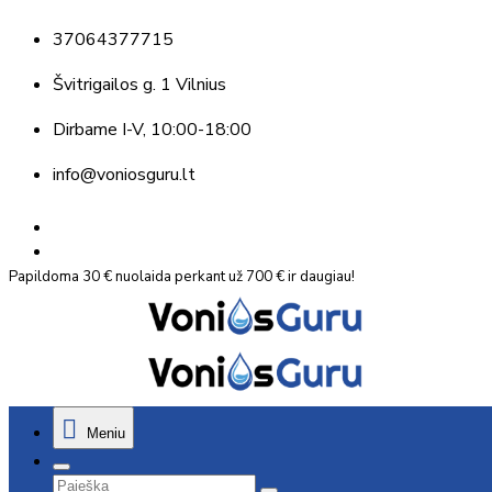
37064377715
Švitrigailos g. 1 Vilnius
Dirbame
I-V, 10:00-18:00
info@voniosguru.lt
Papildoma 30 € nuolaida perkant už 700 € ir daugiau!
Meniu