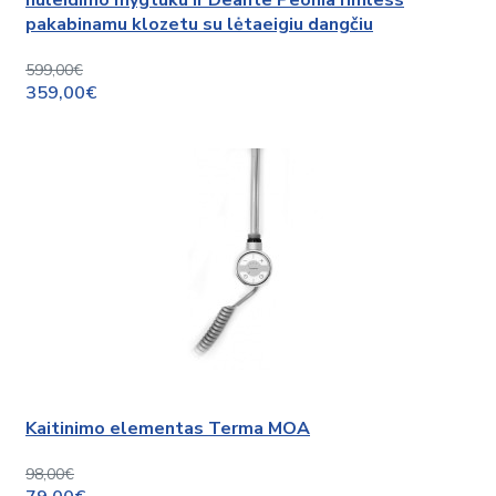
nuleidimo mygtuku ir Deante Peonia rimless
pakabinamu klozetu su lėtaeigiu dangčiu
599,00€
359,00€
Kaitinimo elementas Terma MOA
98,00€