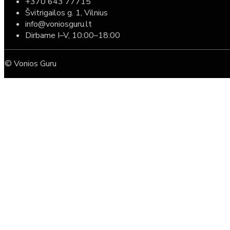
+370 643 77715
Švitrigailos g. 1, Vilnius
info@voniosguru.lt
Dirbame I–V, 10:00–18:00
© Vonios Guru