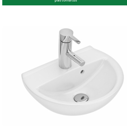
paštomatus