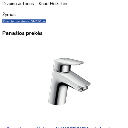
Dizaino autorius – Knud Holscher.
Žymos:
Ifö
Inspira
praustuvas
15142
40 cm
Panašios prekės