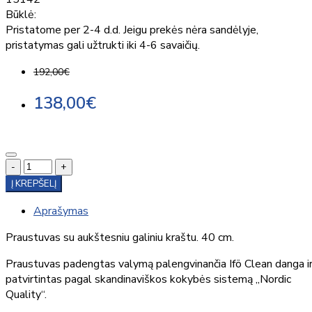
Būklė:
Pristatome per 2-4 d.d. Jeigu prekės nėra sandėlyje,
pristatymas gali užtrukti iki 4-6 savaičių.
192,00€
138,00€
-
+
Į KREPŠELĮ
Aprašymas
Praustuvas su aukštesniu galiniu kraštu. 40 cm.
Praustuvas padengtas valymą palengvinančia Ifö Clean danga i
patvirtintas pagal skandinaviškos kokybės sistemą „Nordic
Quality“.