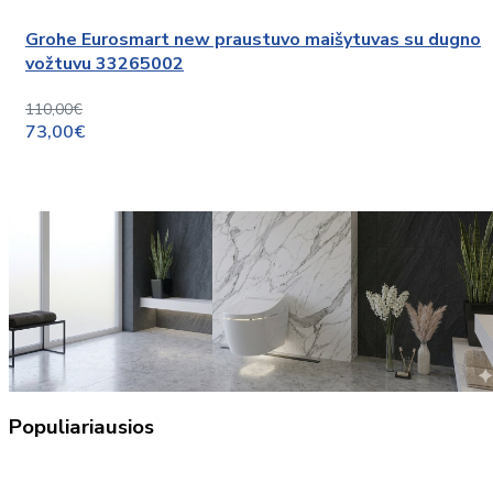
Grohe Eurosmart new praustuvo maišytuvas su dugno
vožtuvu 33265002
110,00€
73,00€
Populiariausios