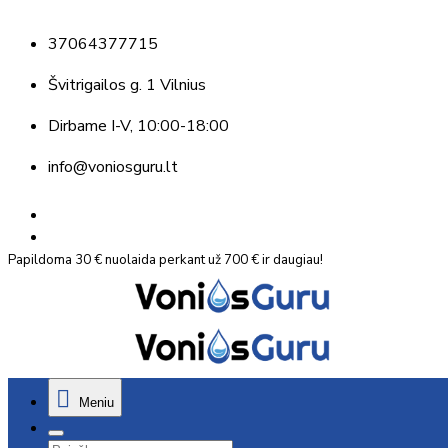
37064377715
Švitrigailos g. 1 Vilnius
Dirbame
I-V, 10:00-18:00
info@voniosguru.lt
Papildoma 30 € nuolaida perkant už 700 € ir daugiau!
Meniu