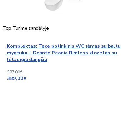
Top
Turime sandėlyje
Komplektas: Tece potinkinis WC rėmas su baltu
mygtuku + Deante Peonia Rimless klozetas su
lėtaeigiu dangčiu
587,00€
389,00€