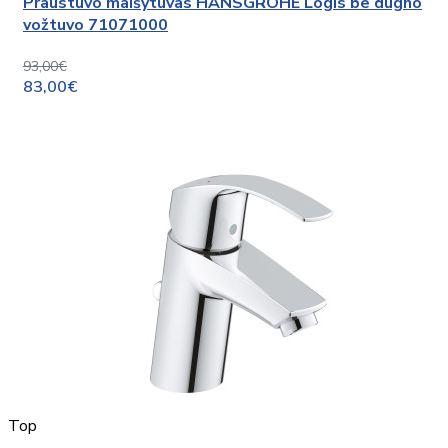
Praustuvo maišytuvas HANSGROHE Logis be dugno
vožtuvo 71071000
93,00€
83,00€
Top