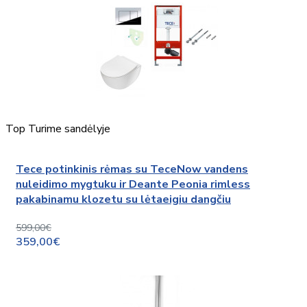
Top
Turime sandėlyje
Tece potinkinis rėmas su TeceNow vandens
nuleidimo mygtuku ir Deante Peonia rimless
pakabinamu klozetu su lėtaeigiu dangčiu
599,00€
359,00€