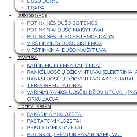
DUŠO DURYS
TRAPAI
DUŠO SISTEMOS
POTINKINĖS DUŠO SISTEMOS
POTINKINIAI DUŠO MAIŠYTUVAI
POTINKINĖS DUŠO SISTEMOS DALYS
VIRŠTINKINĖS DUŠO SISTEMOS
VIRŠTINKINIAI DUŠO MAIŠYTUVAI
GYVATUKAI
KAITINIMO ELEMENTAI (TENAI)
RANKŠLUOSČIŲ DŽIOVINTUVAI (ELEKTRINIAI
RANKŠLUOSČIŲ DŽIOVINTUVO AKSESUARAI
TERMOREGULIATORIAI
VARINIAI RANKŠLUOSČIŲ DŽIOVINTUVAI  (P
CIRKULIACIJA)
KLOZETAI IR RĖMAI
PAKABINAMI KLOZETAI
PASTATOMI KLOZETAI
PRISTATOMI KLOZETAI
POTINKINIŲ RĖMŲ IR PAKABINAMŲ WC 