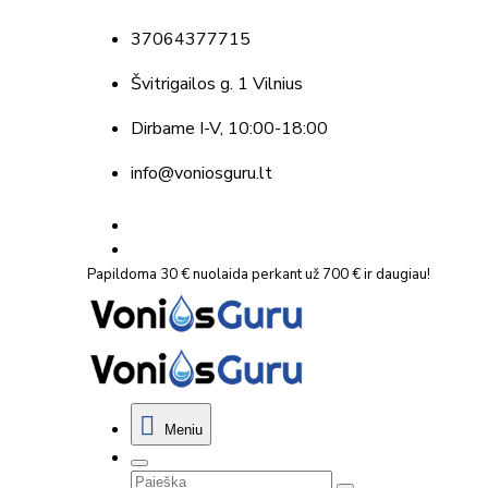
37064377715
Švitrigailos g. 1 Vilnius
Dirbame
I-V, 10:00-18:00
info@voniosguru.lt
Papildoma 30 € nuolaida perkant už 700 € ir daugiau!
Meniu