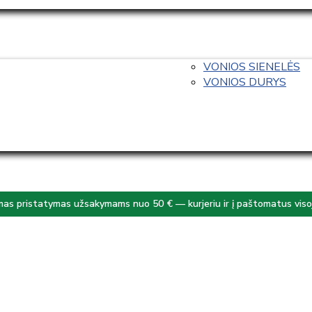
VONIOS SIENELĖS
VONIOS DURYS
s pristatymas užsakymams nuo 50 € — kurjeriu ir į paštomatus visoj