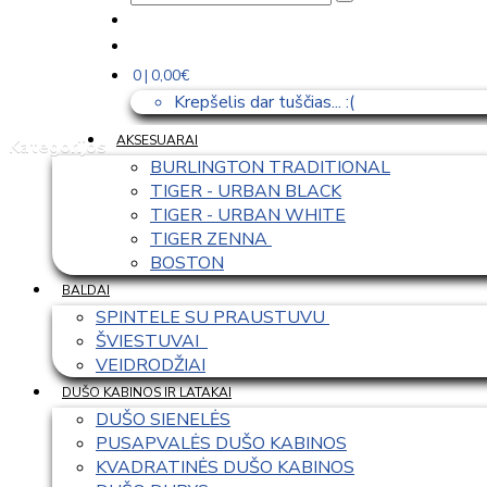
0 | 0,00€
Krepšelis dar tuščias... :(
AKSESUARAI
Kategorijos
BURLINGTON TRADITIONAL
TIGER - URBAN BLACK
TIGER - URBAN WHITE
TIGER ZENNA 
BOSTON
BALDAI
SPINTELE SU PRAUSTUVU 
ŠVIESTUVAI  
VEIDRODŽIAI
DUŠO KABINOS IR LATAKAI
DUŠO SIENELĖS
PUSAPVALĖS DUŠO KABINOS
KVADRATINĖS DUŠO KABINOS