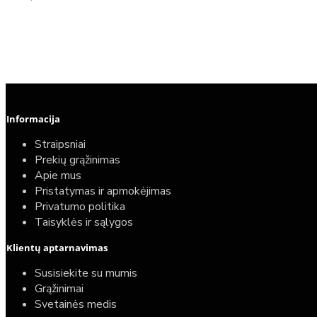
Informacija
Straipsniai
Prekių grąžinimas
Apie mus
Pristatymas ir apmokėjimas
Privatumo politika
Taisyklės ir sąlygos
Elektrinio gyvatuko paruošimo paslauga
Klientų aptarnavimas
40,00€
Susisiekite su mumis
25,00€
Grąžinimai
Svetainės medis