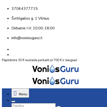
37064377715
Švitrigailos g. 1 Vilnius
Dirbame
I-V, 10:00-18:00
info@voniosguru.lt
Papildoma 30 € nuolaida perkant už 700 € ir daugiau!
Meniu