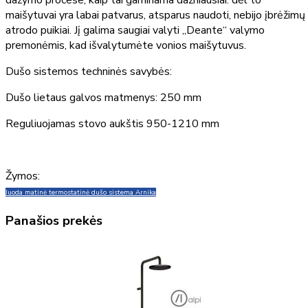
dažymo procese, kaip tai gaminama dažniausiai. dėl to
maišytuvai yra labai patvarus, atsparus naudoti, nebijo įbrėžimų 
atrodo puikiai. Jį galima saugiai valyti „Deante“ valymo
premonėmis, kad išvalytumėte vonios maišytuvus.
Dušo sistemos techninės savybės:
Dušo lietaus galvos matmenys: 250 mm
Reguliuojamas stovo aukštis 950-1210 mm
Žymos:
Juoda matinė termostatinė dušo sistema Arnika
Panašios prekės