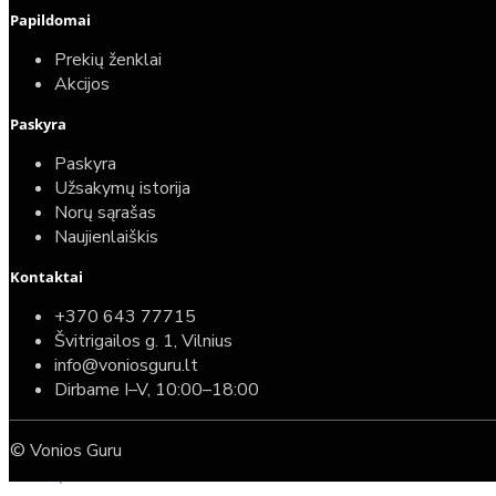
Papildomai
Prekių ženklai
Akcijos
Paskyra
Paskyra
Užsakymų istorija
Norų sąrašas
Naujienlaiškis
Kontaktai
Top
Turime sandėlyje
+370 643 77715
Švitrigailos g. 1, Vilnius
Komplektas: Tece potinkinis WC rėmas su baltu
info@voniosguru.lt
mygtuku + Deante Peonia Rimless klozetas su
Dirbame I–V, 10:00–18:00
lėtaeigiu dangčiu
© Vonios Guru
587,00€
389,00€