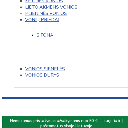
KETINĖS VONIOS
LIETO AKMENS VONIOS
PLIENINĖS VONIOS
VONIŲ PRIEDAI
SIFONAI
VONIOS SIENELĖS
VONIOS DURYS
Nemokamas pristatymas užsakymams nuo 50 € — kurjeriu ir į
paštomatus visoje Lietuvoje