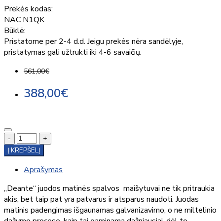
Prekės kodas:
NAC N1QK
Būklė:
Pristatome per 2-4 d.d. Jeigu prekės nėra sandėlyje,
pristatymas gali užtrukti iki 4-6 savaičių.
561,00€
388,00€
-
+
Į KREPŠELĮ
Aprašymas
„Deante“ juodos matinės spalvos maišytuvai ne tik pritraukia
akis, bet taip pat yra patvarus ir atsparus naudoti. Juodas
matinis padengimas išgaunamas galvanizavimo, o ne miltelinio