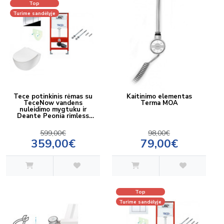
Top
Turime sandėlyje
Tece potinkinis rėmas su
Kaitinimo elementas
TeceNow vandens
Terma MOA
nuleidimo mygtuku ir
Deante Peonia rimless
pakabinamu klozetu su
lėtaeigiu dangčiu
599,00€
98,00€
359,00€
79,00€
Top
Turime sandėlyje