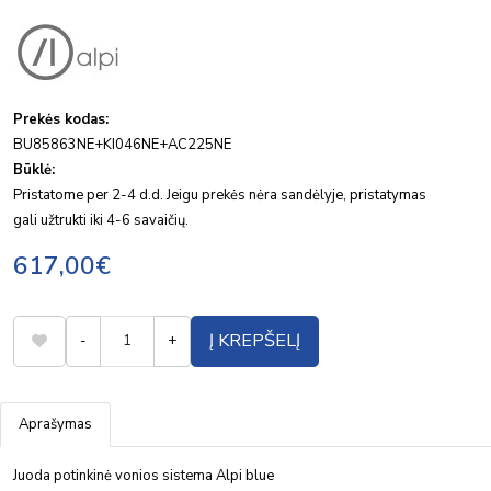
Gamintojas
Prekės kodas:
BU85863NE+KI046NE+AC225NE
Būklė:
Pristatome per 2-4 d.d. Jeigu prekės nėra sandėlyje, pristatymas
gali užtrukti iki 4-6 savaičių.
617,00€
Į KREPŠELĮ
-
+
Aprašymas
Juoda potinkinė vonios sistema Alpi blue