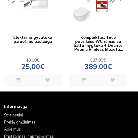
Elektrinio gyvatuko
Komplektas: Tece
paruošimo paslauga
potinkinis WC rėmas su
baltu mygtuku + Deante
Peonia Rimless klozetas
su lėtaeigiu dangčiu
40,00€
587,00€
25,00€
389,00€
Informacija
Straipsniai
Prekių grąžinimas
Apie mus
Pristatymas ir apmokėjimas