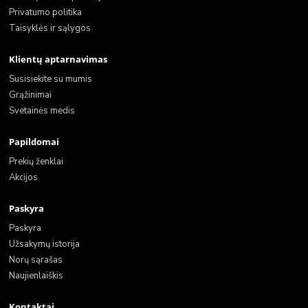
Privatumo politika
Taisyklės ir sąlygos
Klientų aptarnavimas
Susisiekite su mumis
Grąžinimai
Svetainės medis
Papildomai
Prekių ženklai
Akcijos
Paskyra
Paskyra
Užsakymų istorija
Norų sąrašas
Naujienlaiškis
Kontaktai