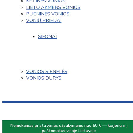
KETINĖS VONIOS
LIETO AKMENS VONIOS
PLIENINĖS VONIOS
VONIŲ PRIEDAI
SIFONAI
VONIOS SIENELĖS
VONIOS DURYS
Nemokamas pristatymas užsakymams nuo 50 € — kurjeriu ir į
paštomatus visoje Lietuvoje