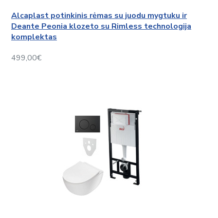
Alcaplast potinkinis rėmas su juodu mygtuku ir
Deante Peonia klozeto su Rimless technologija
komplektas
499,00€