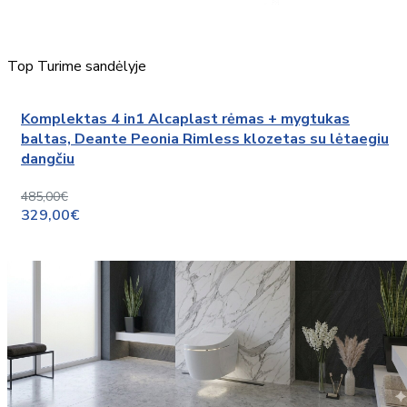
Top
Turime sandėlyje
Komplektas 4 in1 Alcaplast rėmas + mygtukas
baltas, Deante Peonia Rimless klozetas su lėtaegiu
dangčiu
485,00€
329,00€