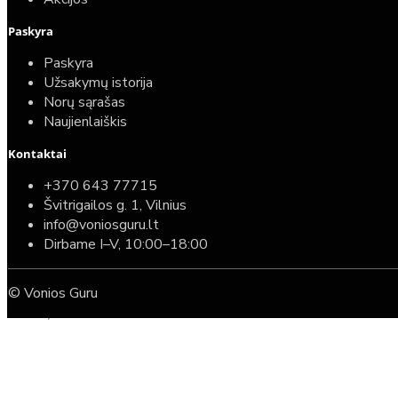
Paskyra
Paskyra
Užsakymų istorija
Norų sąrašas
Naujienlaiškis
Kontaktai
Top
Turime sandėlyje
+370 643 77715
Švitrigailos g. 1, Vilnius
Komplektas: Tece potinkinis WC rėmas su baltu
info@voniosguru.lt
mygtuku + Deante Peonia Rimless klozetas su
Dirbame I–V, 10:00–18:00
lėtaeigiu dangčiu
© Vonios Guru
587,00€
389,00€