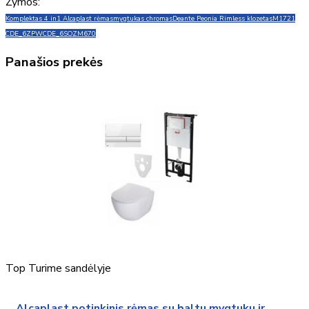
Žymos:
Komplektas 4 in1 Alcaplast rėmas
mygtukas chromas
Deante Peonia Rimless klozetas
M1721
CDE_6ZPW
CDE_6SOZ
M670
Panašios prekės
Top
Turime sandėlyje
Alcaplast potinkinis rėmas su baltu mygtuku ir