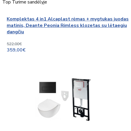
Top
Turime sandėlyje
Komplektas 4 in1 Alcaplast rėmas + mygtukas juodas
matinis, Deante Peonia Rimless klozetas su lėtaegiu
dangčiu
522,00€
359,00€