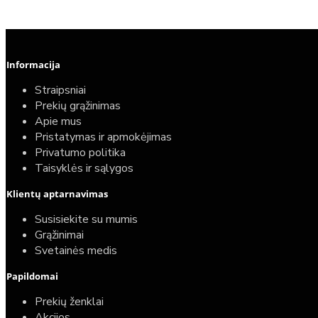
Informacija
Straipsniai
Prekių grąžinimas
Apie mus
Pristatymas ir apmokėjimas
Privatumo politika
Taisyklės ir sąlygos
Elektrinio gyvatuko paruošimo paslauga
Klientų aptarnavimas
40,00€
Susisiekite su mumis
25,00€
Grąžinimai
Svetainės medis
Papildomai
Prekių ženklai
Akcijos