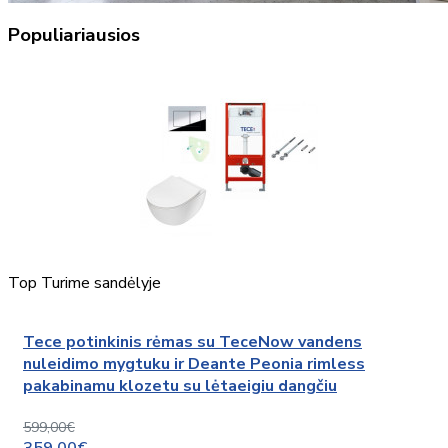
Populiariausios
Top
Turime sandėlyje
Tece potinkinis rėmas su TeceNow vandens
nuleidimo mygtuku ir Deante Peonia rimless
pakabinamu klozetu su lėtaeigiu dangčiu
599,00€
359,00€