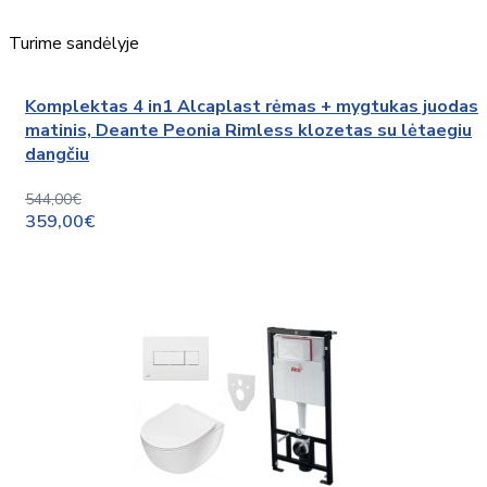
Turime sandėlyje
Komplektas 4 in1 Alcaplast rėmas + mygtukas juodas
matinis, Deante Peonia Rimless klozetas su lėtaegiu
dangčiu
544,00€
359,00€