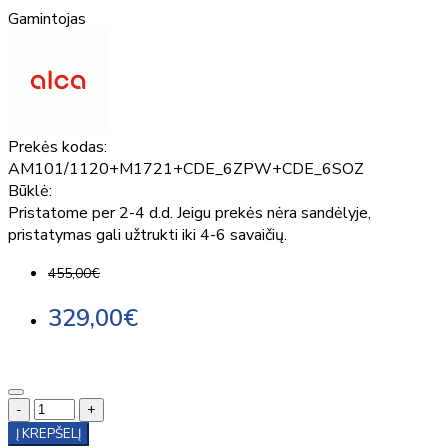
Gamintojas
Prekės kodas:
AM101/1120+M1721+CDE_6ZPW+CDE_6SOZ
Būklė:
Pristatome per 2-4 d.d. Jeigu prekės nėra sandėlyje,
pristatymas gali užtrukti iki 4-6 savaičių.
455,00€
329,00€
-
+
Į KREPŠELĮ