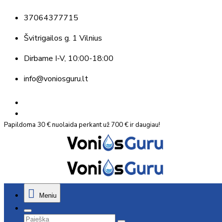
37064377715
Švitrigailos g. 1 Vilnius
Dirbame
I-V, 10:00-18:00
info@voniosguru.lt
Papildoma 30 € nuolaida perkant už 700 € ir daugiau!
Meniu