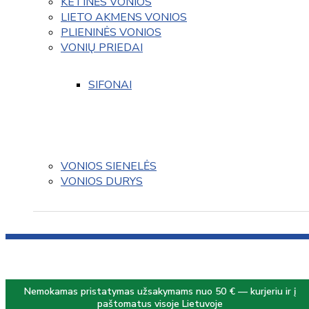
KETINĖS VONIOS
LIETO AKMENS VONIOS
PLIENINĖS VONIOS
VONIŲ PRIEDAI
SIFONAI
VONIOS SIENELĖS
VONIOS DURYS
Nemokamas pristatymas užsakymams nuo 50 € — kurjeriu ir į
paštomatus visoje Lietuvoje