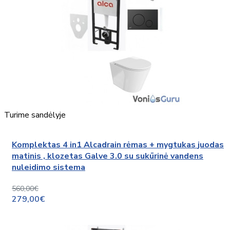
Turime sandėlyje
Komplektas 4 in1 Alcadrain rėmas + mygtukas juodas
matinis , klozetas Galve 3.0 su sukūrinė vandens
nuleidimo sistema
560,00€
279,00€