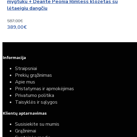
mygtuku + Deante Peonia Rimless klozetas su
lėtaeigiu dangčiu
587,00€
389,00€
Informacija
Straipsniai
Prekių grąžinimas
Apie mus
Pristatymas ir apmokėjimas
Privatumo politika
Taisyklės ir sąlygos
Klientų aptarnavimas
Susisiekite su mumis
Grąžinimai