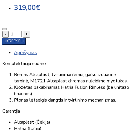
319,00€
-
+
Į KREPŠELĮ
Aprašymas
Komplektacija sudaro:
Rėmas Alcaplast, tvirtinimai rėmui, garso izoliacinė
tarpinė, M1721 Alcaplast chromas nuleidimo mygtukas.
Klozetas pakabinamas Hatria Fusion Rimless (be unitazo
briaunos)
Plonas lėtaeigis dangtis ir tvirtinimo mechanizmas.
Garantija
Alcaplast (Čekija)
Hatria (Italija)