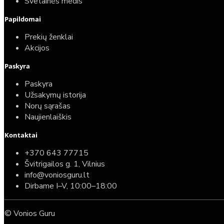
Svetainės medis
Papildomai
Prekių ženklai
Akcijos
Paskyra
Paskyra
Užsakymų istorija
Norų sąrašas
Naujienlaiškis
Kontaktai
+370 643 77715
Švitrigailos g. 1, Vilnius
info@voniosguru.lt
Dirbame I–V, 10:00–18:00
© Vonios Guru