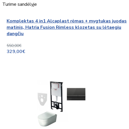
Turime sandėlyje
Komplektas 4 in1 Alcaplast rėmas + mygtukas juodas
matinis, Hatria Fusion Rimless klozetas su lėtaegiu
dangčiu
550,00€
329,00€