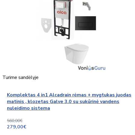
Turime sandėlyje
Komplektas 4 in1 Alcadrain rėmas + mygtukas juodas
matinis , klozetas Galve 3.0 su sukūrinė vandens
nuleidimo sistema
560,00€
279,00€