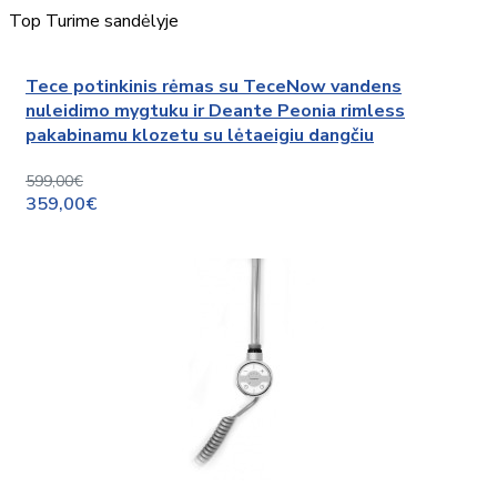
Top
Turime sandėlyje
Tece potinkinis rėmas su TeceNow vandens
nuleidimo mygtuku ir Deante Peonia rimless
pakabinamu klozetu su lėtaeigiu dangčiu
599,00€
359,00€