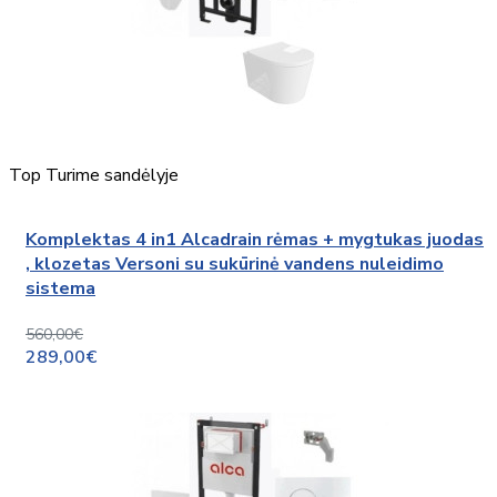
Top
Turime sandėlyje
Komplektas 4 in1 Alcadrain rėmas + mygtukas juodas
, klozetas Versoni su sukūrinė vandens nuleidimo
sistema
560,00€
289,00€