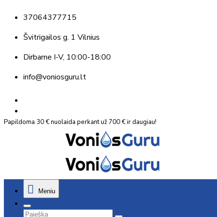
37064377715
Švitrigailos g. 1 Vilnius
Dirbame
I-V, 10:00-18:00
info@voniosguru.lt
Papildoma 30 € nuolaida perkant už 700 € ir daugiau!
Meniu