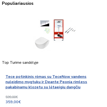
Populiariausios
Top
Turime sandėlyje
Tece potinkinis rėmas su TeceNow vandens
nuleidimo mygtuku ir Deante Peonia rimless
pakabinamu klozetu su lėtaeigiu dangčiu
599,00€
359,00€