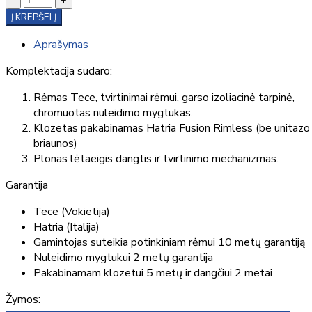
-
+
Į KREPŠELĮ
Aprašymas
Komplektacija sudaro:
Rėmas Tece, tvirtinimai rėmui, garso izoliacinė tarpinė,
chromuotas nuleidimo mygtukas.
Klozetas pakabinamas Hatria Fusion Rimless (be unitazo
briaunos)
Plonas lėtaeigis dangtis ir tvirtinimo mechanizmas.
Garantija
Tece (Vokietija)
Hatria (Italija)
Gamintojas suteikia potinkiniam rėmui 10 metų garantiją
Nuleidimo mygtukui 2 metų garantija
Pakabinamam klozetui 5 metų ir dangčiui 2 metai
Žymos: