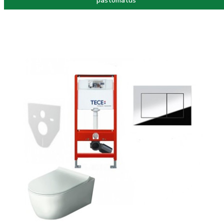
paštomatus