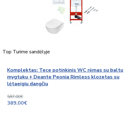
Top
Turime sandėlyje
Komplektas: Tece potinkinis WC rėmas su baltu
mygtuku + Deante Peonia Rimless klozetas su
lėtaeigiu dangčiu
587,00€
389,00€