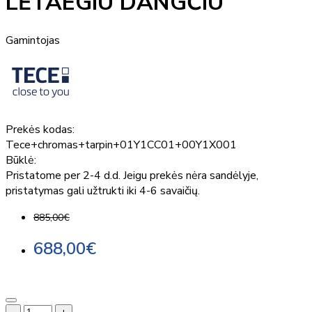
LĖTAEGIU DANGČIU
Gamintojas
Prekės kodas:
Tece+chromas+tarpin+01Y1CC01+00Y1X001
Būklė:
Pristatome per 2-4 d.d. Jeigu prekės nėra sandėlyje,
pristatymas gali užtrukti iki 4-6 savaičių.
885,00€
688,00€