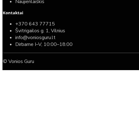
Naujienlaiškis
Kontaktai
+370 643 77715
Švitrigailos g. 1, Vilnius
info@voniosguru.lt
Dirbame I–V, 10:00–18:00
© Vonios Guru