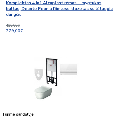
Komplektas 4 in1 Alcaplast rėmas + mygtukas
baltas, Deante Peonia Rimless klozetas su lėtaegiu
dangčiu
420,00€
279,00€
Turime sandėlyje