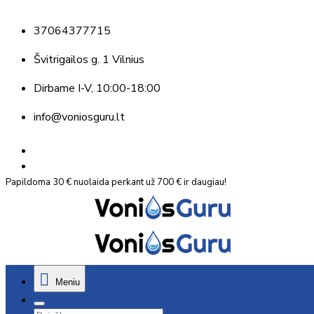
37064377715
Švitrigailos g. 1 Vilnius
Dirbame
I-V, 10:00-18:00
info@voniosguru.lt
Papildoma 30 € nuolaida perkant už 700 € ir daugiau!
Meniu