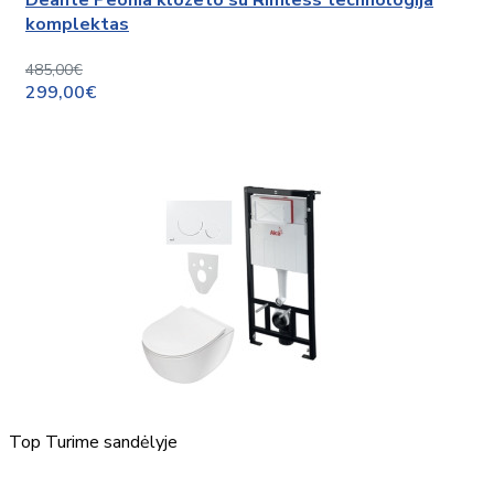
Deante Peonia klozeto su Rimless technologija
komplektas
485,00€
299,00€
Top
Turime sandėlyje