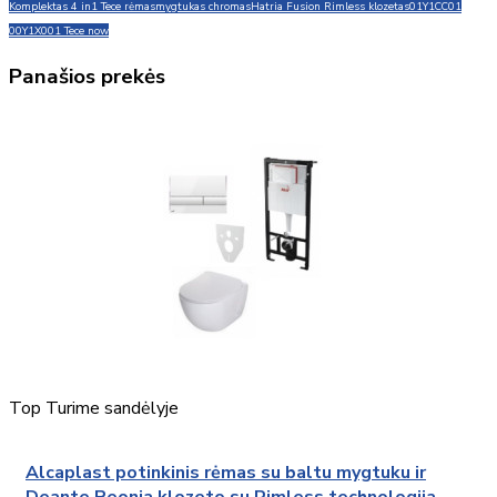
Komplektas 4 in1 Tece rėmas
mygtukas chromas
Hatria Fusion Rimless klozetas
01Y1CC01
00Y1X001 Tece now
Panašios prekės
Top
Turime sandėlyje
Alcaplast potinkinis rėmas su baltu mygtuku ir