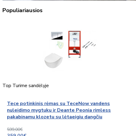
Populiariausios
Top
Turime sandėlyje
Tece potinkinis rėmas su TeceNow vandens
nuleidimo mygtuku ir Deante Peonia rimless
pakabinamu klozetu su lėtaeigiu dangčiu
599,00€
359,00€