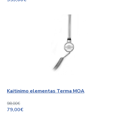
Kaitinimo elementas Terma MOA
98,00€
79,00€