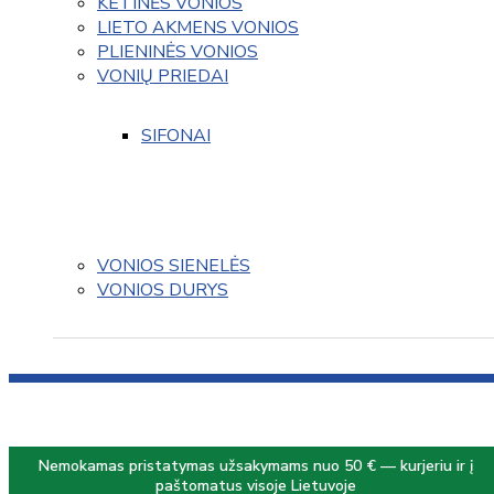
KETINĖS VONIOS
LIETO AKMENS VONIOS
PLIENINĖS VONIOS
VONIŲ PRIEDAI
SIFONAI
VONIOS SIENELĖS
VONIOS DURYS
Nemokamas pristatymas užsakymams nuo 50 € — kurjeriu ir į
paštomatus visoje Lietuvoje