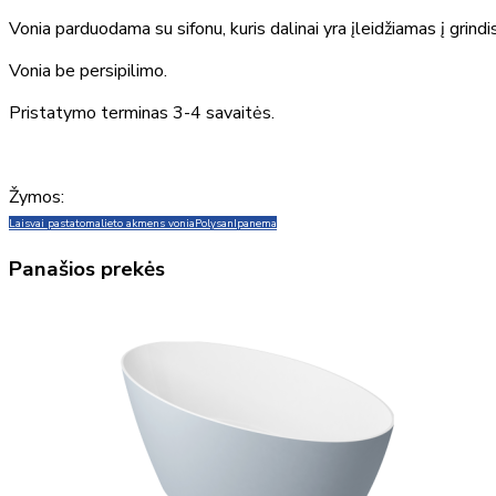
Vonia parduodama su sifonu, kuris dalinai yra įleidžiamas į grindis
Vonia be persipilimo.
Pristatymo terminas 3-4 savaitės.
Žymos:
Laisvai pastatoma
lieto akmens vonia
Polysan
Ipanema
Panašios prekės