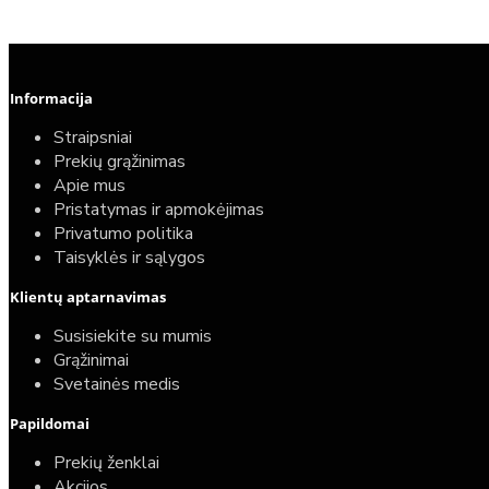
Informacija
Straipsniai
Prekių grąžinimas
Apie mus
Pristatymas ir apmokėjimas
Privatumo politika
Taisyklės ir sąlygos
Elektrinio gyvatuko paruošimo paslauga
Klientų aptarnavimas
40,00€
Susisiekite su mumis
25,00€
Grąžinimai
Svetainės medis
Papildomai
Prekių ženklai
Akcijos