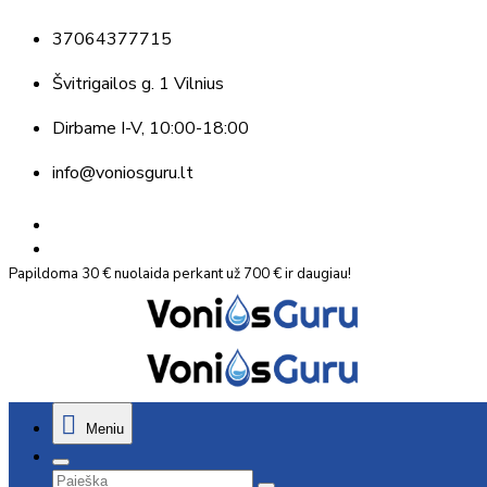
37064377715
Švitrigailos g. 1 Vilnius
Dirbame
I-V, 10:00-18:00
info@voniosguru.lt
Papildoma 30 € nuolaida perkant už 700 € ir daugiau!
Meniu