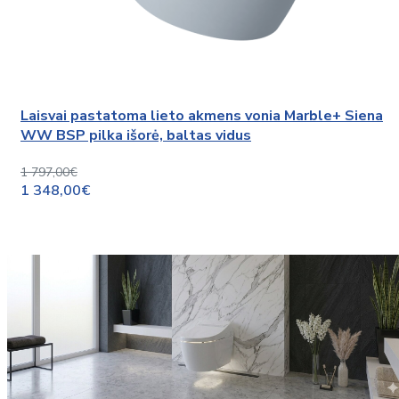
Laisvai pastatoma lieto akmens vonia Marble+ Siena
WW BSP pilka išorė, baltas vidus
1 797,00€
1 348,00€