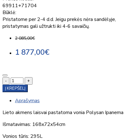
69911+71704
Būklė:
Pristatome per 2-4 d.d. Jeigu prekės nėra sandėlyje,
pristatymas gali užtrukti iki 4-6 savaičių.
2 085,00€
1 877,00€
-
+
Į KREPŠELĮ
Aprašymas
Lieto akmens laisvai pastatoma vonia Polysan Ipanema
Išmatavimas: 168x72x54cm
Vonios tūris: 295L