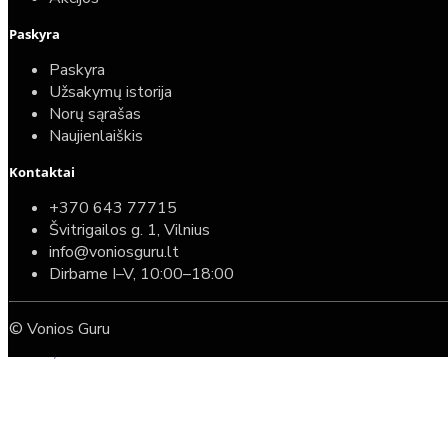
Paskyra
Paskyra
Užsakymų istorija
Norų sąrašas
Naujienlaiškis
Kontaktai
Top
Turime sandėlyje
+370 643 77715
Švitrigailos g. 1, Vilnius
Komplektas: Tece potinkinis WC rėmas su baltu
info@voniosguru.lt
mygtuku + Deante Peonia Rimless klozetas su
Dirbame I–V, 10:00–18:00
lėtaeigiu dangčiu
© Vonios Guru
587,00€
389,00€