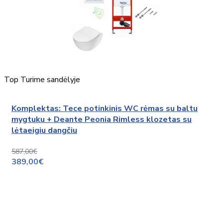
Top
Turime sandėlyje
Komplektas: Tece potinkinis WC rėmas su baltu
mygtuku + Deante Peonia Rimless klozetas su
lėtaeigiu dangčiu
587,00€
389,00€