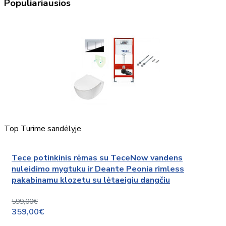
Populiariausios
Top
Turime sandėlyje
Tece potinkinis rėmas su TeceNow vandens
nuleidimo mygtuku ir Deante Peonia rimless
pakabinamu klozetu su lėtaeigiu dangčiu
599,00€
359,00€