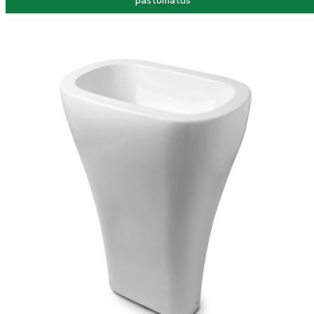
paštomatus