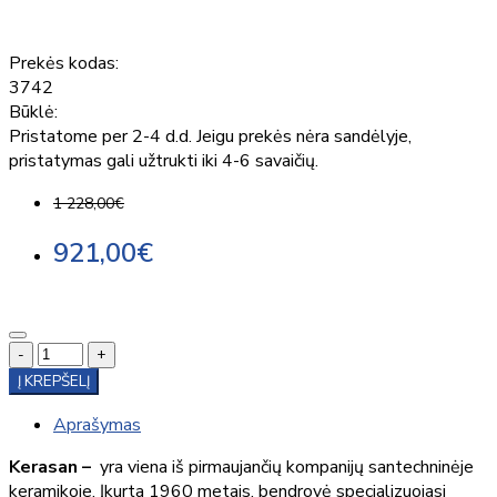
Prekės kodas:
3742
Būklė:
Pristatome per 2-4 d.d. Jeigu prekės nėra sandėlyje,
pristatymas gali užtrukti iki 4-6 savaičių.
1 228,00€
921,00€
-
+
Į KREPŠELĮ
Aprašymas
Kerasan –
yra viena iš pirmaujančių kompanijų santechninėje
keramikoje. Įkurta 1960 metais, bendrovė specializuojasi