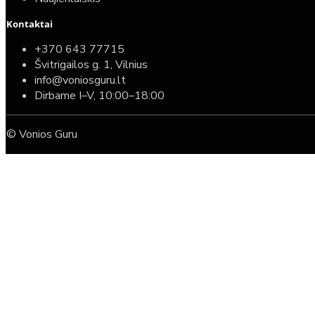
Kontaktai
+370 643 77715
Švitrigailos g. 1, Vilnius
info@voniosguru.lt
Dirbame I–V, 10:00–18:00
© Vonios Guru