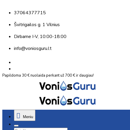
37064377715
Švitrigailos g. 1 Vilnius
Dirbame
I-V, 10:00-18:00
info@voniosguru.lt
Papildoma 30 € nuolaida perkant už 700 € ir daugiau!
Meniu