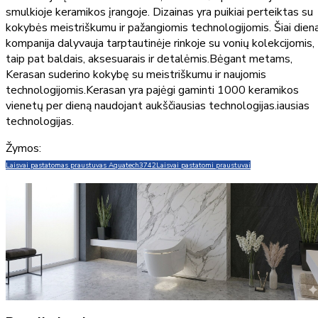
smulkioje keramikos įrangoje. Dizainas yra puikiai perteiktas su
kokybės meistriškumu ir pažangiomis technologijomis. Šiai diena
kompanija dalyvauja tarptautinėje rinkoje su vonių kolekcijomis,
taip pat baldais, aksesuarais ir detalėmis.Bėgant metams,
Kerasan suderino kokybę su meistriškumu ir naujomis
technologijomis.Kerasan yra pajėgi gaminti 1000 keramikos
vienetų per dieną naudojant aukščiausias technologijas.iausias
technologijas.
Žymos:
Laisvai pastatomas praustuvas Aquatech
3742
Laisvai pastatomi praustuvai