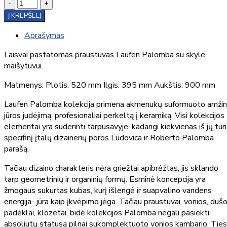
-
+
Į KREPŠELĮ
Aprašymas
Laisvai pastatomas praustuvas Laufen Palomba su skyle
maišytuvui.
Matmenys: Plotis: 520 mm Ilgis: 395 mm Aukštis: 900 mm
Laufen Palomba kolekcija primena akmenukų suformuoto amži
jūros judėjimą, profesionaliai perkeltą į keramiką. Visi kolekcijos
elementai yra suderinti tarpusavyje, kadangi kiekvienas iš jų turi
specifinį įtalų dizainerių poros Ludovica ir Roberto Palomba
parašą.
Tačiau dizaino charakteris nėra griežtai apibrėžtas, jis sklando
tarp geometrinių ir organinių formų. Esminė koncepcija yra
žmogaus sukurtas kubas, kurį išlengė ir suapvalino vandens
energija- jūra kaip įkvėpimo jėga. Tačiau praustuvai, vonios, duš
padėklai, klozetai, bidė kolekcijos Palomba negali pasiekti
absoliutų statusą pilnai sukomplektuoto vonios kambario. Tie