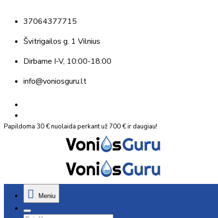
37064377715
Švitrigailos g. 1 Vilnius
Dirbame
I-V, 10:00-18:00
info@voniosguru.lt
Papildoma 30 € nuolaida perkant už 700 € ir daugiau!
Meniu