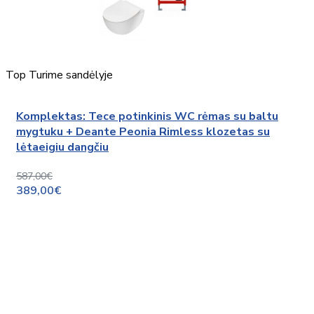
Top
Turime sandėlyje
Komplektas: Tece potinkinis WC rėmas su baltu
mygtuku + Deante Peonia Rimless klozetas su
lėtaeigiu dangčiu
587,00€
389,00€