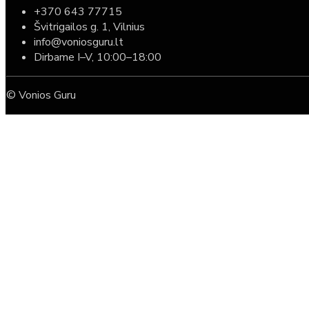
+370 643 77715
Švitrigailos g. 1, Vilnius
info@voniosguru.lt
Dirbame I–V, 10:00–18:00
© Vonios Guru