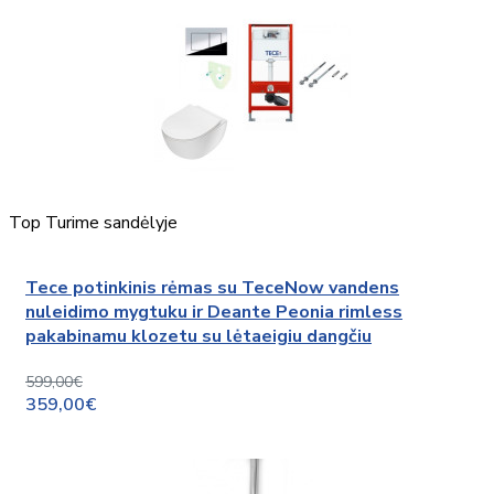
Top
Turime sandėlyje
Tece potinkinis rėmas su TeceNow vandens
nuleidimo mygtuku ir Deante Peonia rimless
pakabinamu klozetu su lėtaeigiu dangčiu
599,00€
359,00€