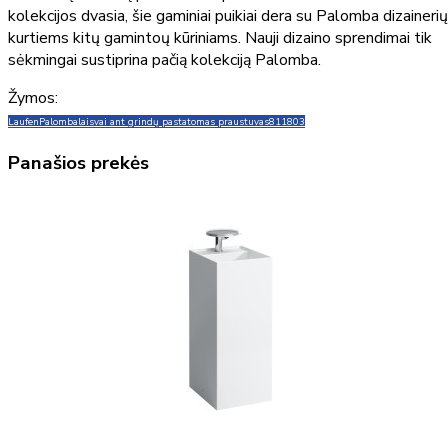
kolekcijos dvasia, šie gaminiai puikiai dera su Palomba dizainerių
kurtiems kitų gamintoų kūriniams. Nauji dizaino sprendimai tik
sėkmingai sustiprina pačią kolekciją Palomba.
Žymos:
Laufen
Palomba
laisvai ant grindų pastatomas praustuvas
811803
Panašios prekės