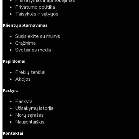
Pristatymas ir apmokėjimas
Privatumo politika
Taisyklės ir sąlygos
Klientų aptarnavimas
Susisiekite su mumis
Grąžinimai
Svetainės medis
Papildomai
Prekių ženklai
Akcijos
Paskyra
Paskyra
Užsakymų istorija
Norų sąrašas
Naujienlaiškis
Kontaktai