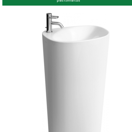
paštomatus