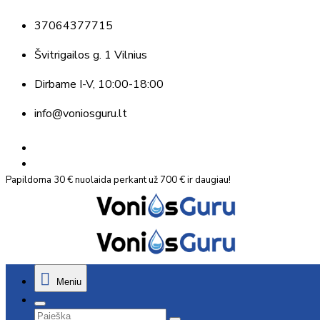
37064377715
Švitrigailos g. 1 Vilnius
Dirbame
I-V, 10:00-18:00
info@voniosguru.lt
Papildoma 30 € nuolaida perkant už 700 € ir daugiau!
Meniu