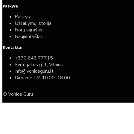
Paskyra
Paskyra
Užsakymų istorija
Norų sąrašas
Naujienlaiškis
Kontaktai
+370 643 77715
Švitrigailos g. 1, Vilnius
info@voniosguru.lt
Dirbame I–V, 10:00–18:00
© Vonios Guru