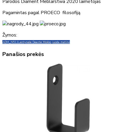
Parodos Diament Meblarstwa 2020 laimėtojas
Pagamintas pagal PROECO filosofiją.
Žymos:
ADM_N511
Lentynele Deante Mokko juoda matinė
Panašios prekės