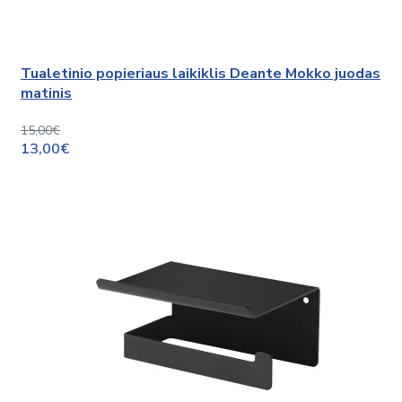
Tualetinio popieriaus laikiklis Deante Mokko juodas
matinis
15,00€
13,00€