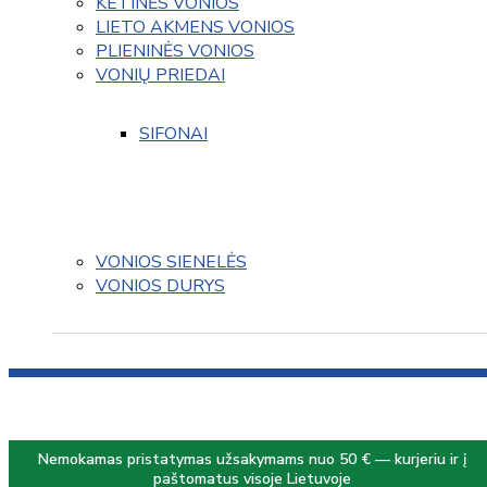
KETINĖS VONIOS
LIETO AKMENS VONIOS
PLIENINĖS VONIOS
VONIŲ PRIEDAI
SIFONAI
VONIOS SIENELĖS
VONIOS DURYS
Nemokamas pristatymas užsakymams nuo 50 € — kurjeriu ir į
paštomatus visoje Lietuvoje