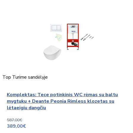
Top
Turime sandėlyje
Komplektas: Tece potinkinis WC rėmas su baltu
mygtuku + Deante Peonia Rimless klozetas su
lėtaeigiu dangčiu
587,00€
389,00€