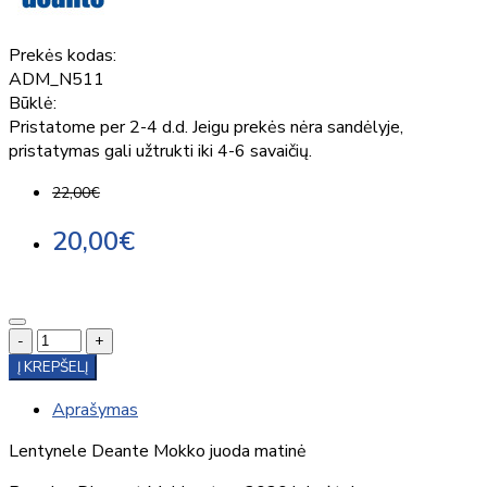
Prekės kodas:
ADM_N511
Būklė:
Pristatome per 2-4 d.d. Jeigu prekės nėra sandėlyje,
pristatymas gali užtrukti iki 4-6 savaičių.
22,00€
20,00€
-
+
Į KREPŠELĮ
Aprašymas
Lentynele Deante Mokko juoda matinė