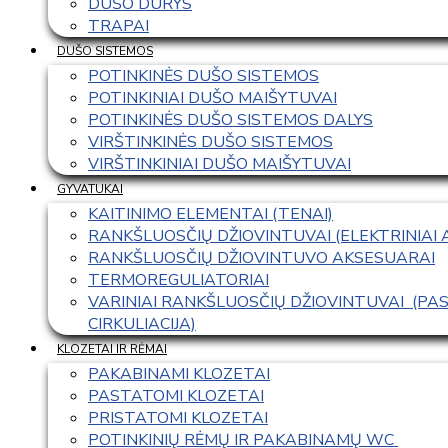
DUŠO DURYS
TRAPAI
DUŠO SISTEMOS
POTINKINĖS DUŠO SISTEMOS
POTINKINIAI DUŠO MAIŠYTUVAI
POTINKINĖS DUŠO SISTEMOS DALYS
VIRŠTINKINĖS DUŠO SISTEMOS
VIRŠTINKINIAI DUŠO MAIŠYTUVAI
GYVATUKAI
KAITINIMO ELEMENTAI (TENAI)
RANKŠLUOSČIŲ DŽIOVINTUVAI (ELEKTRINIAI
RANKŠLUOSČIŲ DŽIOVINTUVO AKSESUARAI
TERMOREGULIATORIAI
VARINIAI RANKŠLUOSČIŲ DŽIOVINTUVAI  (P
CIRKULIACIJA)
KLOZETAI IR RĖMAI
PAKABINAMI KLOZETAI
PASTATOMI KLOZETAI
PRISTATOMI KLOZETAI
POTINKINIŲ RĖMŲ IR PAKABINAMŲ WC 