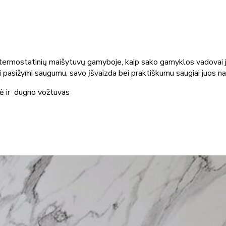
 termostatinių maišytuvų gamyboje, kaip sako gamyklos vadovai 
pasižymi saugumu, savo įšvaizda bei praktiškumu saugiai juos na
nė ir dugno vožtuvas