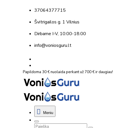
37064377715
Švitrigailos g. 1 Vilnius
Dirbame
I-V, 10:00-18:00
info@voniosguru.lt
Papildoma 30 € nuolaida perkant už 700 € ir daugiau!
Meniu