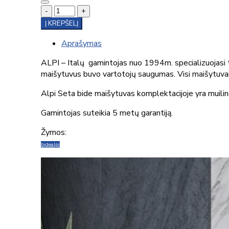
-
+
Į KREPŠELĮ
Aprašymas
ALPI – Italų gamintojas nuo 1994m. specializuojasi
maišytuvus buvo vartotojų saugumas. Visi maišytuvai 
Alpi Seta bide maišytuvas komplektacijoje yra muili
Gamintojas suteikia 5 metų garantiją.
Žymos:
bide
alpi