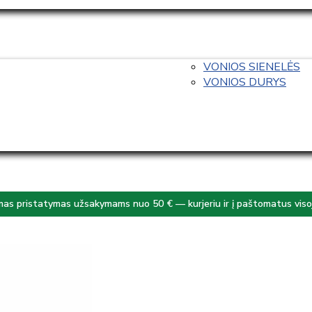
VONIOS SIENELĖS
VONIOS DURYS
s pristatymas užsakymams nuo 50 € — kurjeriu ir į paštomatus visoj