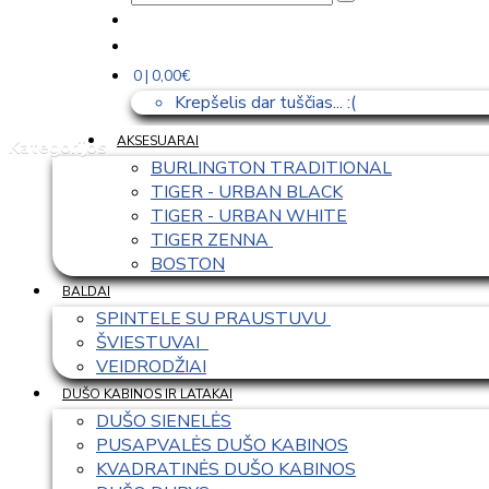
0 | 0,00€
Krepšelis dar tuščias... :(
AKSESUARAI
Kategorijos
BURLINGTON TRADITIONAL
TIGER - URBAN BLACK
TIGER - URBAN WHITE
TIGER ZENNA 
BOSTON
BALDAI
SPINTELE SU PRAUSTUVU 
ŠVIESTUVAI  
VEIDRODŽIAI
DUŠO KABINOS IR LATAKAI
DUŠO SIENELĖS
PUSAPVALĖS DUŠO KABINOS
KVADRATINĖS DUŠO KABINOS