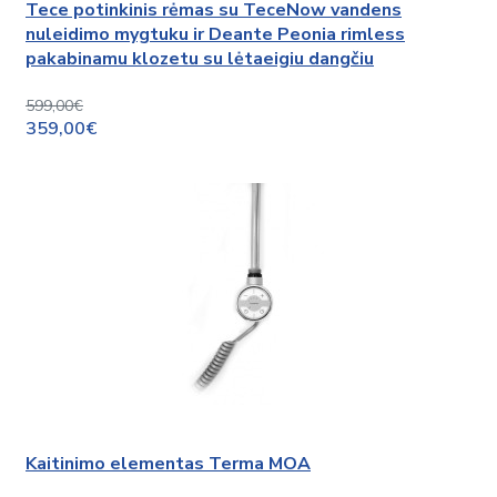
Tece potinkinis rėmas su TeceNow vandens
nuleidimo mygtuku ir Deante Peonia rimless
pakabinamu klozetu su lėtaeigiu dangčiu
599,00€
359,00€
Kaitinimo elementas Terma MOA