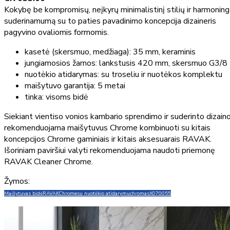
Kokybę be kompromisų, neįkyrų minimalistinį stilių ir harmonin
suderinamumą su to paties pavadinimo koncepcija dizaineris
pagyvino ovaliomis formomis.
kasetė (skersmuo, medžiaga): 35 mm, keraminis
jungiamosios žarnos: lankstusis 420 mm, skersmuo G3/8
nuotėkio atidarymas: su troseliu ir nuotėkos komplektu
maišytuvo garantija: 5 metai
tinka: visoms bidė
Siekiant vientiso vonios kambario sprendimo ir suderinto dizaino
rekomenduojama maišytuvus Chrome kombinuoti su kitais
koncepcijos Chrome gaminiais ir kitais aksesuarais RAVAK.
Išoriniam paviršiui valyti rekomenduojama naudoti priemonę
RAVAK Cleaner Chrome.
Žymos:
Maišytuvas bidė
RAVAK
Chrome
su nuotėkio atidarymu
chromas
X070055