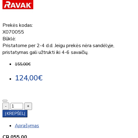
Prekės kodas:
X070055
Būklė:
Pristatome per 2-4 d.d. Jeigu prekės nėra sandėlyje,
pristatymas gali užtrukti iki 4-6 savaičių.
155,00€
124,00€
-
+
Į KREPŠELĮ
Aprašymas
CR 055.00