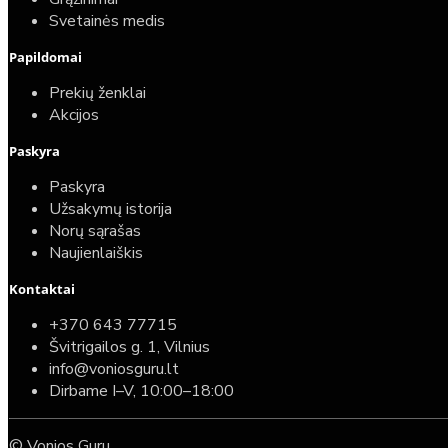
Svetainės medis
Papildomai
Prekių ženklai
Akcijos
Paskyra
Paskyra
Užsakymų istorija
Norų sąrašas
Naujienlaiškis
Kontaktai
Top
Turime sandėlyje
+370 643 77715
Švitrigailos g. 1, Vilnius
Komplektas: Tece potinkinis WC rėmas su baltu
info@voniosguru.lt
mygtuku + Deante Peonia Rimless klozetas su
Dirbame I–V, 10:00–18:00
lėtaeigiu dangčiu
© Vonios Guru