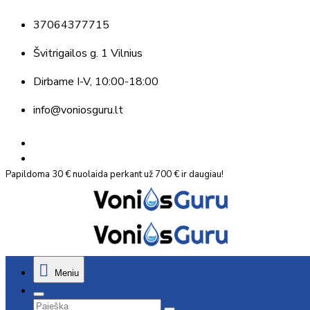
37064377715
Švitrigailos g. 1 Vilnius
Dirbame
I-V, 10:00-18:00
info@voniosguru.lt
Papildoma 30 € nuolaida perkant už 700 € ir daugiau!
Meniu