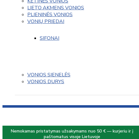
KETINĖS VONIOS
LIETO AKMENS VONIOS
PLIENINĖS VONIOS
VONIŲ PRIEDAI
SIFONAI
VONIOS SIENELĖS
VONIOS DURYS
Nemokamas pristatymas užsakymams nuo 50 € — kurjeriu ir į
paštomatus visoje Lietuvoje