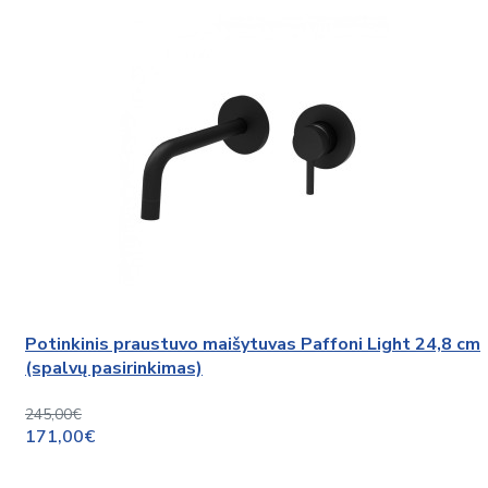
Potinkinis praustuvo maišytuvas Paffoni Light 24,8 cm
(spalvų pasirinkimas)
245,00€
171,00€