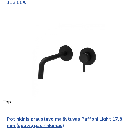
113,00€
Top
Potinkinis praustuvo maišytuvas Paffoni Light 17,8
mm (spalvų pasirinkimas)