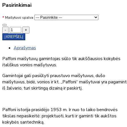
Pasirinkimai
Maišytuvo spalva
-
+
Į KREPŠELĮ
Aprašymas
Paffoni maišytuvų gamintojas siūlo tik aukščiausios kokybės
itališkus vonios maišytuvus.
Gamintojai gali pasiūlyti praustuvo maišytuvus, dušo
maišytuvus, bidė, vonios ir kt. „Paffoni“ maišytuvai yra pagamint
iš žalvario, turi skirtingą dizainą ir paskirtį.
Paffoni istorija prasidėjo 1953 m. Ir nuo to laiko bendrovės
tikslas nepasikeitė: projektuoti, kurti ir gaminti tik aukštos
kokybės santechniką.