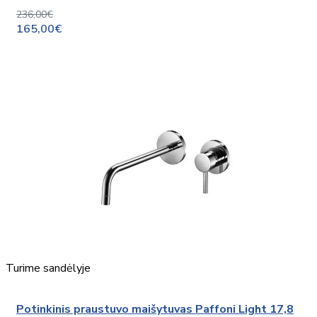
236,00€
165,00€
Turime sandėlyje
Potinkinis praustuvo maišytuvas Paffoni Light 17,8