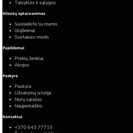
Taisyklės ir sąlygos
Klientų aptarnavimas
Susisiekite su mumis
Grąžinimai
Svetainės medis
Papildomai
Prekių ženklai
Akcijos
Paskyra
Paskyra
Užsakymų istorija
Norų sąrašas
Naujienlaiškis
Kontaktai
+370 643 77715