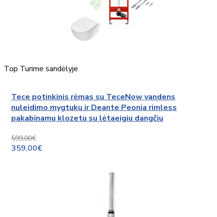
Top
Turime sandėlyje
Tece potinkinis rėmas su TeceNow vandens
nuleidimo mygtuku ir Deante Peonia rimless
pakabinamu klozetu su lėtaeigiu dangčiu
599,00€
359,00€