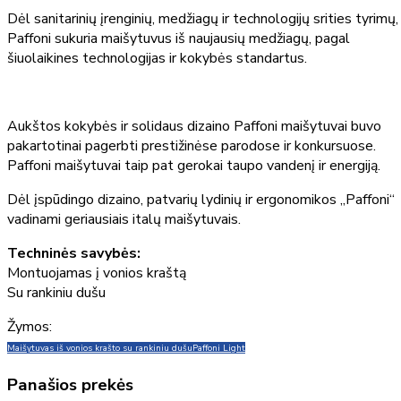
Dėl sanitarinių įrenginių, medžiagų ir technologijų srities tyrimų,
Paffoni sukuria maišytuvus iš naujausių medžiagų, pagal
šiuolaikines technologijas ir kokybės standartus.
Aukštos kokybės ir solidaus dizaino Paffoni maišytuvai buvo
pakartotinai pagerbti prestižinėse parodose ir konkursuose.
Paffoni maišytuvai taip pat gerokai taupo vandenį ir energiją.
Dėl įspūdingo dizaino, patvarių lydinių ir ergonomikos „Paffoni“
vadinami geriausiais italų maišytuvais.
Techninės savybės:
Montuojamas į vonios kraštą
Su rankiniu dušu
Žymos:
Maišytuvas iš vonios krašto su rankiniu dušu
Paffoni Light
Panašios prekės