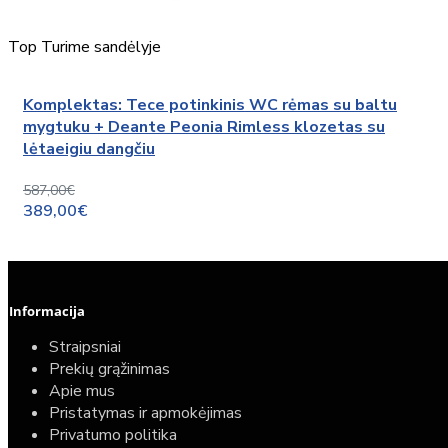
Top
Turime sandėlyje
Komplektas: Tece potinkinis WC rėmas su baltu
mygtuku + Deante Peonia Rimless klozetas su
lėtaeigiu dangčiu
587,00€
389,00€
Informacija
Straipsniai
Prekių grąžinimas
Apie mus
Pristatymas ir apmokėjimas
Privatumo politika