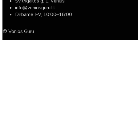
Švitrigailos g. 1, Vilnius
info@voniosguru.lt
Dirbame I–V, 10:00–18:00
© Vonios Guru