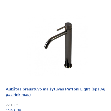
Aukštas praustuvo maišytuvas Paffoni Light (spalvų
pasirinkimas)
279,00€
195,00€