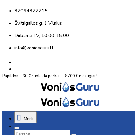
37064377715
Švitrigailos g. 1 Vilnius
Dirbame
I-V, 10:00-18:00
info@voniosguru.lt
Papildoma 30 € nuolaida perkant už 700 € ir daugiau!
Meniu