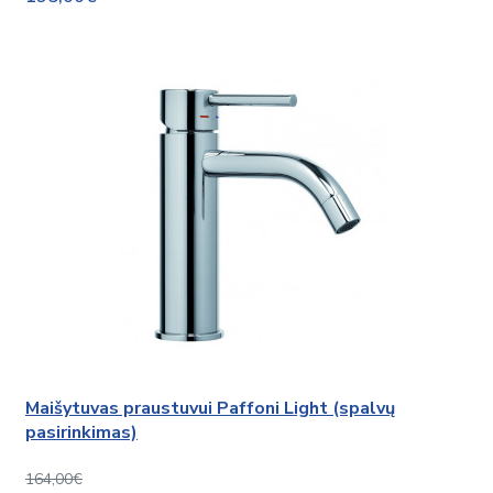
Maišytuvas praustuvui Paffoni Light (spalvų
pasirinkimas)
164,00€