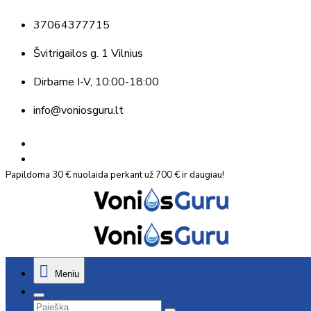
37064377715
Švitrigailos g. 1 Vilnius
Dirbame
I-V, 10:00-18:00
info@voniosguru.lt
Papildoma 30 € nuolaida perkant už 700 € ir daugiau!
Meniu