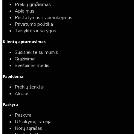
Prekių grąžinimas
Apie mus
Pristatymas ir apmokėjimas
Privatumo politika
Taisyklės ir sąlygos
Elektrinio gyvatuko paruošimo paslauga
Klientų aptarnavimas
40,00€
Susisiekite su mumis
25,00€
Grąžinimai
Svetainės medis
Papildomai
Prekių ženklai
Akcijos
Paskyra
Paskyra
Užsakymų istorija
Norų sąrašas