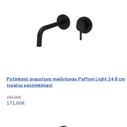
Potinkinis praustuvo maišytuvas Paffoni Light 24,8 cm
(spalvų pasirinkimas)
245,00€
171,00€