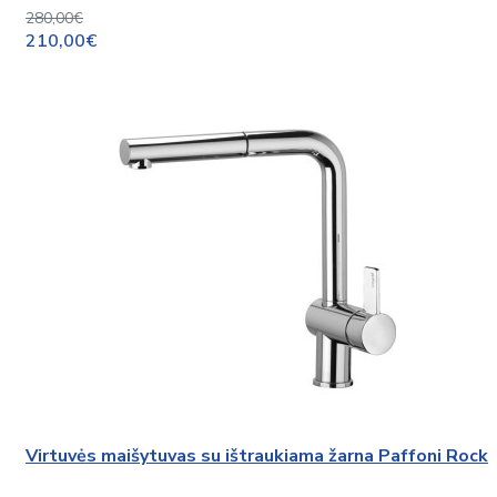
280,00€
210,00€
Virtuvės maišytuvas su ištraukiama žarna Paffoni Rock