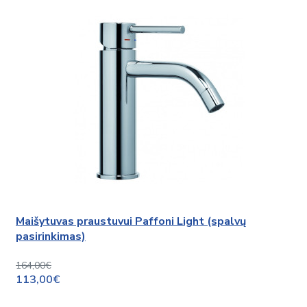
Maišytuvas praustuvui Paffoni Light (spalvų
pasirinkimas)
164,00€
113,00€