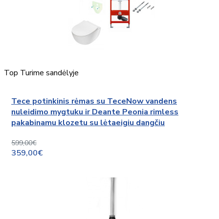
Top
Turime sandėlyje
Tece potinkinis rėmas su TeceNow vandens
nuleidimo mygtuku ir Deante Peonia rimless
pakabinamu klozetu su lėtaeigiu dangčiu
599,00€
359,00€