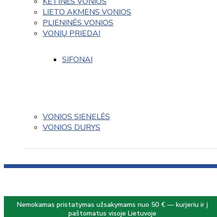
KETINĖS VONIOS
LIETO AKMENS VONIOS
PLIENINĖS VONIOS
VONIŲ PRIEDAI
SIFONAI
VONIOS SIENELĖS
VONIOS DURYS
Nemokamas pristatymas užsakymams nuo 50 € — kurjeriu ir į
paštomatus visoje Lietuvoje