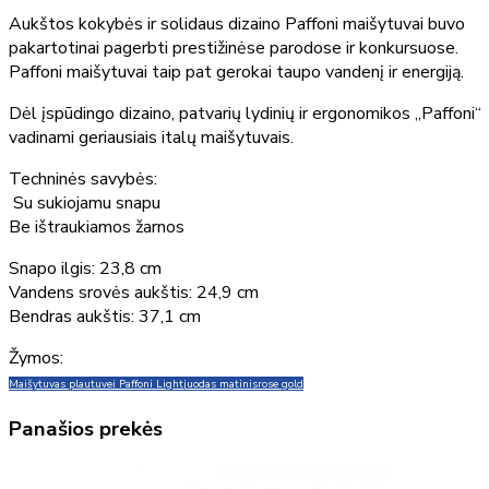
Aukštos kokybės ir solidaus dizaino Paffoni maišytuvai buvo
pakartotinai pagerbti prestižinėse parodose ir konkursuose.
Paffoni maišytuvai taip pat gerokai taupo vandenį ir energiją.
Dėl įspūdingo dizaino, patvarių lydinių ir ergonomikos „Paffoni“
vadinami geriausiais italų maišytuvais.
Techninės savybės:
Su sukiojamu snapu
Be ištraukiamos žarnos
Snapo ilgis: 23,8 cm
Vandens srovės aukštis: 24,9 cm
Bendras aukštis: 37,1 cm
Žymos:
Maišytuvas plautuvei Paffoni Light
juodas matinis
rose gold
Panašios prekės