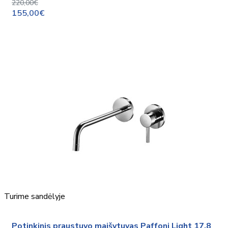
220,00€
155,00€
Turime sandėlyje
Potinkinis praustuvo maišytuvas Paffoni Light 17,8