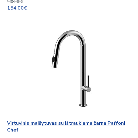
208,00€
154,00€
Virtuvinis maišytuvas su ištraukiama žarna Paffoni
Chef