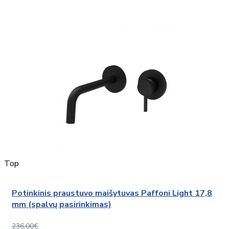
Top
Potinkinis praustuvo maišytuvas Paffoni Light 17,8
mm (spalvų pasirinkimas)
236,00€