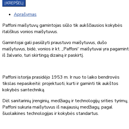
Į KREPŠELĮ
Aprašymas
Paffoni maišytuvų gamintojas siūlo tik aukščiausios kokybės
itališkus vonios maišytuvus.
Gamintojai gali pasiūlyti praustuvo maišytuvus, dušo
maišytuvus, bidė, vonios ir kt. „Paffoni“ maišytuvai yra pagamint
iš žalvario, turi skirtingą dizainą ir paskirtį.
Paffoni istorija prasidėjo 1953 m. Ir nuo to laiko bendrovės
tikslas nepasikeitė: projektuoti, kurti ir gaminti tik aukštos
kokybės santechniką.
Dėl sanitarinių įrenginių, medžiagų ir technologijų srities tyrimų,
Paffoni sukuria maišytuvus iš naujausių medžiagų, pagal
šiuolaikines technologijas ir kokybės standartus.