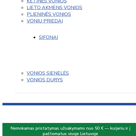
KETINĖS VONIOS
LIETO AKMENS VONIOS
PLIENINĖS VONIOS
VONIŲ PRIEDAI
SIFONAI
VONIOS SIENELĖS
VONIOS DURYS
Nemokamas pristatymas užsakymams nuo 50 € — kurjeriu ir į
paštomatus visoje Lietuvoje