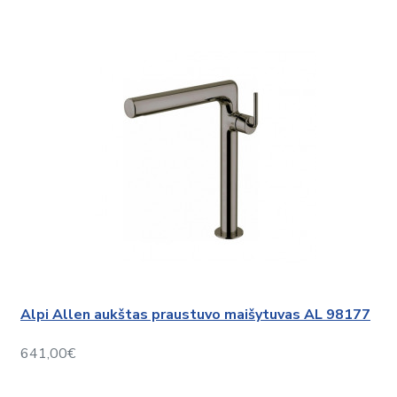
Alpi Allen aukštas praustuvo maišytuvas AL 98177
641,00€