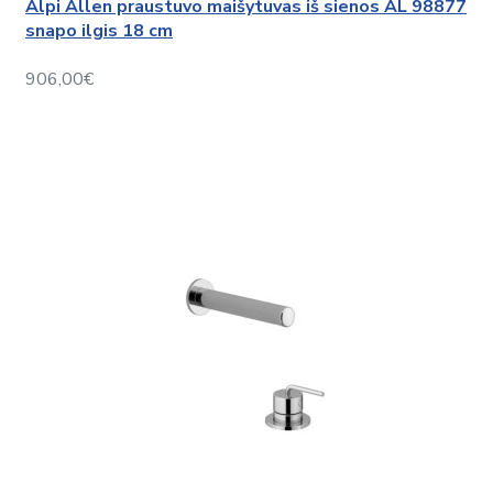
Alpi Allen praustuvo maišytuvas iš sienos AL 98877
snapo ilgis 18 cm
906,00€