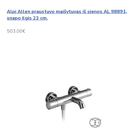
Alpi Allen praustuvo maišytuvas iš sienos AL 98891,
snapo ilgis 23 cm.
503,00€