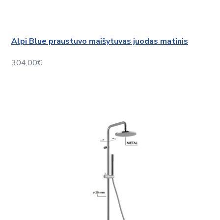
Alpi Blue praustuvo maišytuvas juodas matinis
304,00€