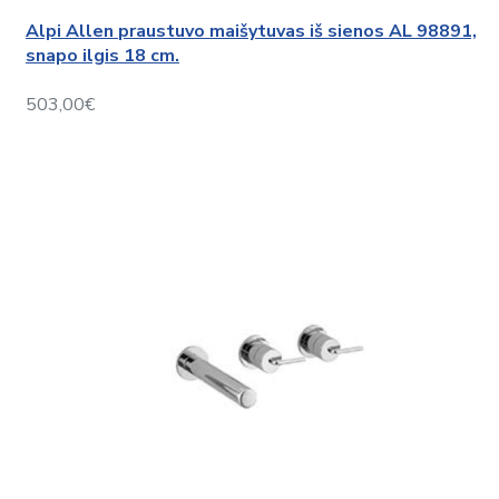
Alpi Allen praustuvo maišytuvas iš sienos AL 98891,
snapo ilgis 18 cm.
503,00€