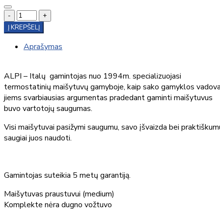
-
+
Į KREPŠELĮ
Aprašymas
ALPI – Italų gamintojas nuo 1994m. specializuojasi
termostatinių maišytuvų gamyboje, kaip sako gamyklos vadova
jiems svarbiausias argumentas pradedant gaminti maišytuvus
buvo vartotojų saugumas.
Visi maišytuvai pasižymi saugumu, savo įšvaizda bei praktiškum
saugiai juos naudoti.
Gamintojas suteikia 5 metų garantiją.
Maišytuvas praustuvui (medium)
Komplekte nėra dugno vožtuvo