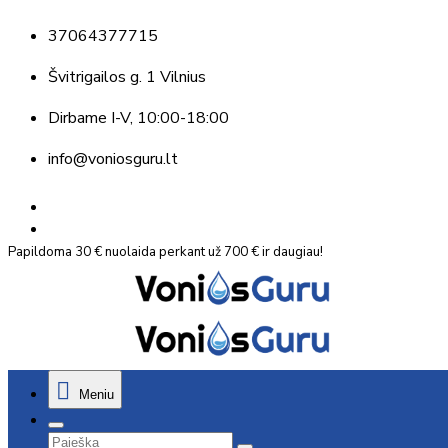
37064377715
Švitrigailos g. 1 Vilnius
Dirbame
I-V, 10:00-18:00
info@voniosguru.lt
Papildoma 30 € nuolaida perkant už 700 € ir daugiau!
Meniu