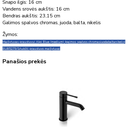
Snapo ilgis: 16 cm
Vandens srovės aukštis: 16 cm
Bendras aukštis: 23,15 cm
Galimos spalvos chromas, juoda, balta, nikelis
Žymos:
Maišytuvas praustuvui Alpi Blue (medium) (gaimos spalvos chromas
juoda
balta
nikelis)
BU85279/S
Aukšti praustuvo maišytuvai
Panašios prekės