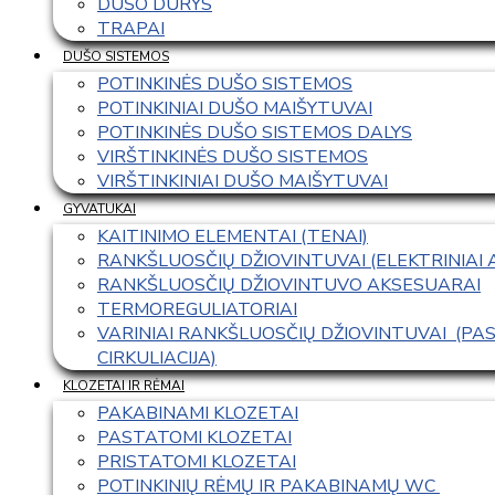
DUŠO DURYS
TRAPAI
DUŠO SISTEMOS
POTINKINĖS DUŠO SISTEMOS
POTINKINIAI DUŠO MAIŠYTUVAI
POTINKINĖS DUŠO SISTEMOS DALYS
VIRŠTINKINĖS DUŠO SISTEMOS
VIRŠTINKINIAI DUŠO MAIŠYTUVAI
GYVATUKAI
KAITINIMO ELEMENTAI (TENAI)
RANKŠLUOSČIŲ DŽIOVINTUVAI (ELEKTRINIAI
RANKŠLUOSČIŲ DŽIOVINTUVO AKSESUARAI
TERMOREGULIATORIAI
VARINIAI RANKŠLUOSČIŲ DŽIOVINTUVAI  (P
CIRKULIACIJA)
KLOZETAI IR RĖMAI
PAKABINAMI KLOZETAI
PASTATOMI KLOZETAI
PRISTATOMI KLOZETAI
POTINKINIŲ RĖMŲ IR PAKABINAMŲ WC 