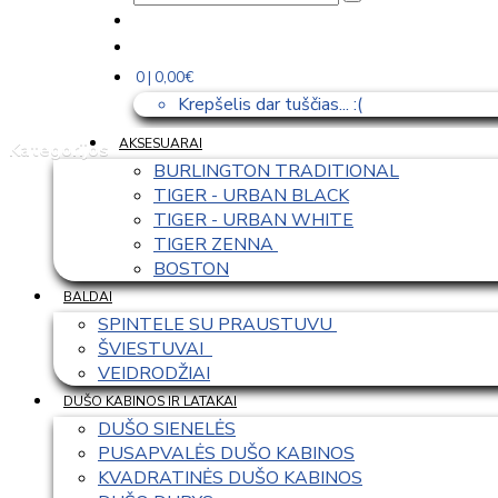
0 | 0,00€
Krepšelis dar tuščias... :(
AKSESUARAI
Kategorijos
BURLINGTON TRADITIONAL
TIGER - URBAN BLACK
TIGER - URBAN WHITE
TIGER ZENNA 
BOSTON
BALDAI
SPINTELE SU PRAUSTUVU 
ŠVIESTUVAI  
VEIDRODŽIAI
DUŠO KABINOS IR LATAKAI
DUŠO SIENELĖS
PUSAPVALĖS DUŠO KABINOS
KVADRATINĖS DUŠO KABINOS