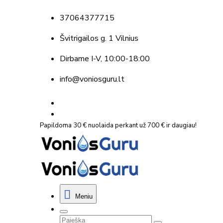
37064377715
Švitrigailos g. 1 Vilnius
Dirbame
I-V, 10:00-18:00
info@voniosguru.lt
Papildoma 30 € nuolaida perkant už 700 € ir daugiau!
Meniu