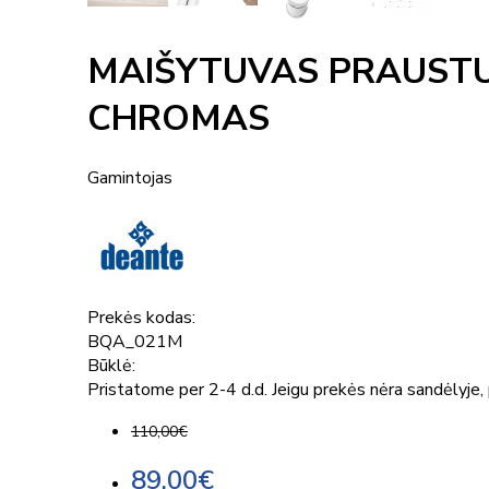
MAIŠYTUVAS PRAUSTU
CHROMAS
Gamintojas
Prekės kodas:
BQA_021M
Būklė:
Pristatome per 2-4 d.d. Jeigu prekės nėra sandėlyje, p
110,00€
89,00€