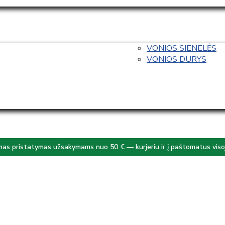
VONIOS SIENELĖS
VONIOS DURYS
s pristatymas užsakymams nuo 50 € — kurjeriu ir į paštomatus visoj