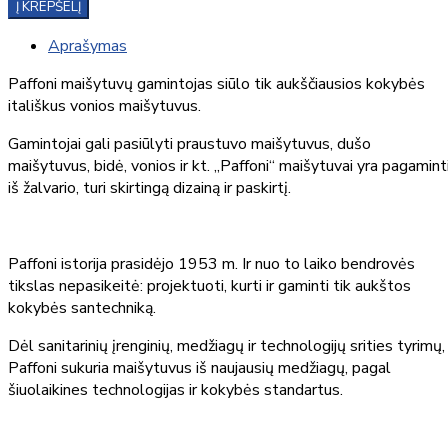
Į KREPŠELĮ
Aprašymas
Paffoni maišytuvų gamintojas siūlo tik aukščiausios kokybės
itališkus vonios maišytuvus.
Gamintojai gali pasiūlyti praustuvo maišytuvus, dušo
maišytuvus, bidė, vonios ir kt. „Paffoni“ maišytuvai yra pagamint
iš žalvario, turi skirtingą dizainą ir paskirtį.
Paffoni istorija prasidėjo 1953 m. Ir nuo to laiko bendrovės
tikslas nepasikeitė: projektuoti, kurti ir gaminti tik aukštos
kokybės santechniką.
Dėl sanitarinių įrenginių, medžiagų ir technologijų srities tyrimų,
Paffoni sukuria maišytuvus iš naujausių medžiagų, pagal
šiuolaikines technologijas ir kokybės standartus.