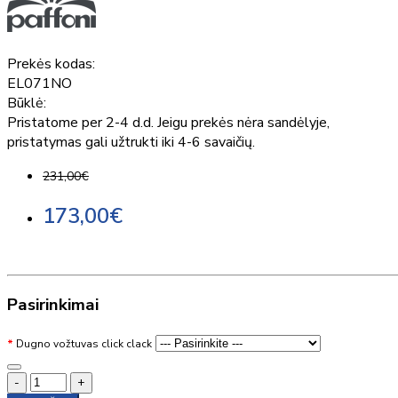
Prekės kodas:
EL071NO
Būklė:
Pristatome per 2-4 d.d. Jeigu prekės nėra sandėlyje,
pristatymas gali užtrukti iki 4-6 savaičių.
231,00€
173,00€
Pasirinkimai
Dugno vožtuvas click clack
-
+