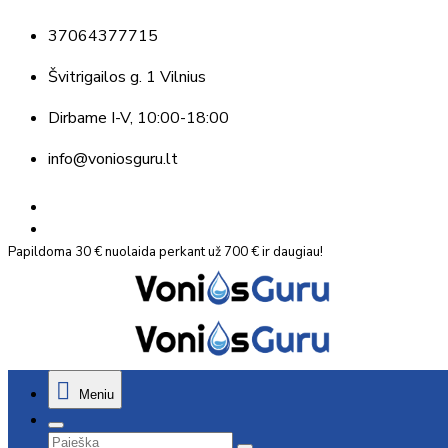
37064377715
Švitrigailos g. 1 Vilnius
Dirbame
I-V, 10:00-18:00
info@voniosguru.lt
Papildoma 30 € nuolaida perkant už 700 € ir daugiau!
Meniu