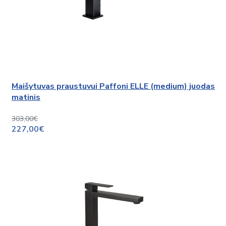
Maišytuvas praustuvui Paffoni ELLE (medium) juodas
matinis
303,00€
227,00€