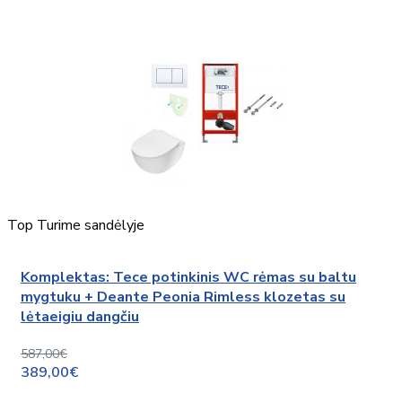
Top
Turime sandėlyje
Komplektas: Tece potinkinis WC rėmas su baltu
mygtuku + Deante Peonia Rimless klozetas su
lėtaeigiu dangčiu
587,00€
389,00€