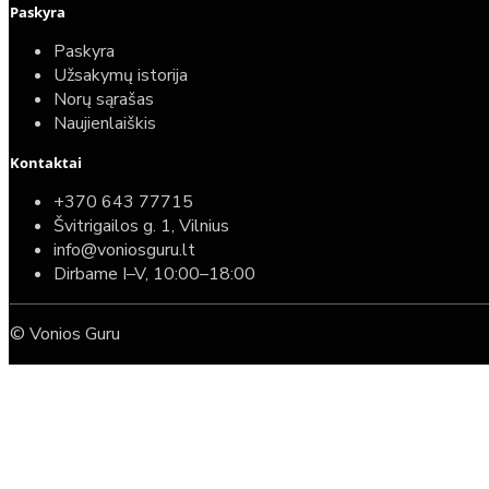
Paskyra
Paskyra
Užsakymų istorija
Norų sąrašas
Naujienlaiškis
Kontaktai
+370 643 77715
Švitrigailos g. 1, Vilnius
info@voniosguru.lt
Dirbame I–V, 10:00–18:00
© Vonios Guru