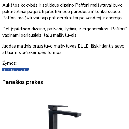
Aukštos kokybės ir solidaus dizaino Paffoni maišytuvai buvo
pakartotinai pagerbti prestižinėse parodose ir konkursuose.
Paffoni maišytuvai taip pat gerokai taupo vandenį ir energiją.
Dėl įspūdingo dizaino, patvarių lydinių ir ergonomikos „Paffoni“
vadinami geriausiais italų maišytuvais.
Juodas matinis praustuvo maišytuvas ELLE išskirtiantis savo
stiliumi, stačiakampės formos.
Žymos:
EL071NO
Paffoni
Elle
Panašios prekės