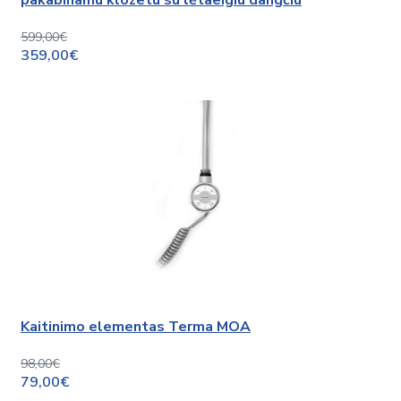
pakabinamu klozetu su lėtaeigiu dangčiu
599,00€
359,00€
Kaitinimo elementas Terma MOA
98,00€
79,00€