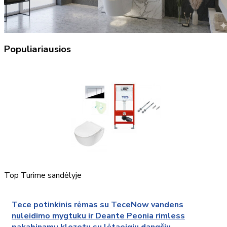
Populiariausios
Top
Turime sandėlyje
Tece potinkinis rėmas su TeceNow vandens
nuleidimo mygtuku ir Deante Peonia rimless