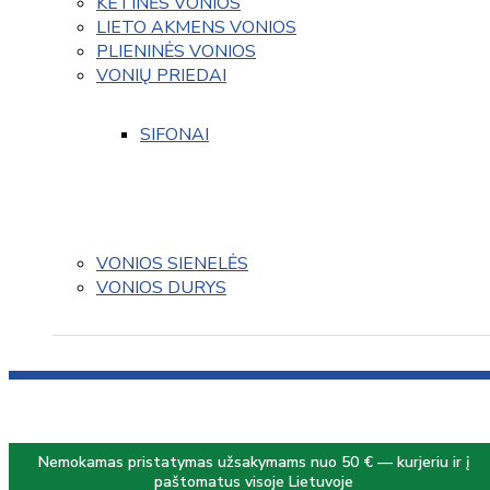
KETINĖS VONIOS
LIETO AKMENS VONIOS
PLIENINĖS VONIOS
VONIŲ PRIEDAI
SIFONAI
VONIOS SIENELĖS
VONIOS DURYS
Nemokamas pristatymas užsakymams nuo 50 € — kurjeriu ir į
paštomatus visoje Lietuvoje