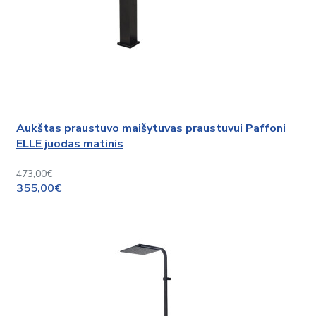
Aukštas praustuvo maišytuvas praustuvui Paffoni
ELLE juodas matinis
473,00€
355,00€