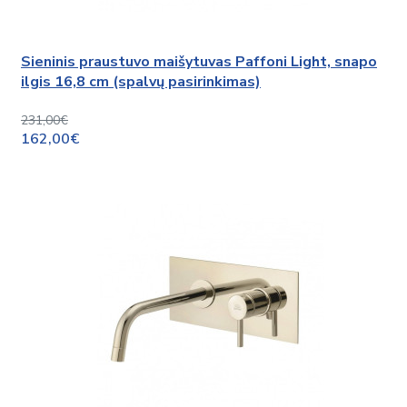
Sieninis praustuvo maišytuvas Paffoni Light, snapo
ilgis 16,8 cm (spalvų pasirinkimas)
231,00€
162,00€