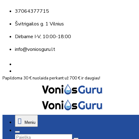
37064377715
Švitrigailos g. 1 Vilnius
Dirbame
I-V, 10:00-18:00
info@voniosguru.lt
Papildoma 30 € nuolaida perkant už 700 € ir daugiau!
Meniu