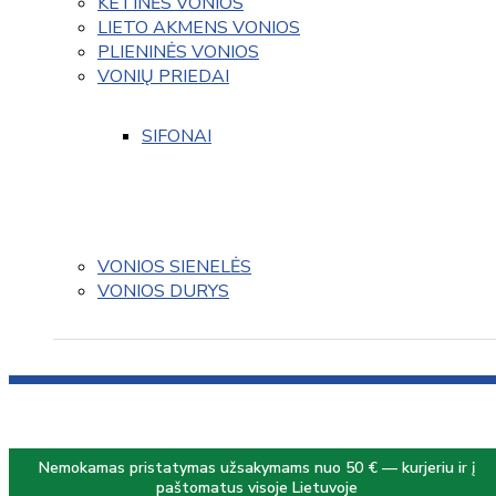
KETINĖS VONIOS
LIETO AKMENS VONIOS
PLIENINĖS VONIOS
VONIŲ PRIEDAI
SIFONAI
VONIOS SIENELĖS
VONIOS DURYS
Nemokamas pristatymas užsakymams nuo 50 € — kurjeriu ir į
paštomatus visoje Lietuvoje