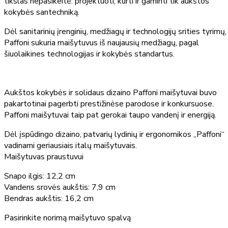
tikslas nepasikeitė: projektuoti, kurti ir gaminti tik aukštos
kokybės santechniką.
Dėl sanitarinių įrenginių, medžiagų ir technologijų srities tyrimų,
Paffoni sukuria maišytuvus iš naujausių medžiagų, pagal
šiuolaikines technologijas ir kokybės standartus.
Aukštos kokybės ir solidaus dizaino Paffoni maišytuvai buvo
pakartotinai pagerbti prestižinėse parodose ir konkursuose.
Paffoni maišytuvai taip pat gerokai taupo vandenį ir energiją.
Dėl įspūdingo dizaino, patvarių lydinių ir ergonomikos „Paffoni“
vadinami geriausiais italų maišytuvais.
Maišytuvas praustuvui
Snapo ilgis: 12,2 cm
Vandens srovės aukštis: 7,9 cm
Bendras aukštis: 16,2 cm
Pasirinkite norimą maišytuvo spalvą