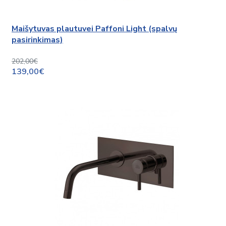
Maišytuvas plautuvei Paffoni Light (spalvų
pasirinkimas)
202,00€
139,00€