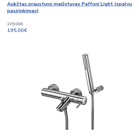
Aukštas praustuvo maišytuvas Paffoni Light (spalvų
pasirinkimas)
279,00€
195,00€