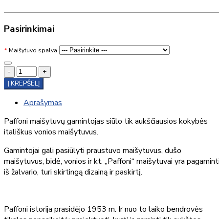
Pasirinkimai
Maišytuvo spalva
-
+
Į KREPŠELĮ
Aprašymas
Paffoni maišytuvų gamintojas siūlo tik aukščiausios kokybės
itališkus vonios maišytuvus.
Gamintojai gali pasiūlyti praustuvo maišytuvus, dušo
maišytuvus, bidė, vonios ir kt. „Paffoni“ maišytuvai yra pagamint
iš žalvario, turi skirtingą dizainą ir paskirtį.
Paffoni istorija prasidėjo 1953 m. Ir nuo to laiko bendrovės