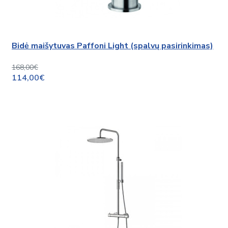
Bidė maišytuvas Paffoni Light (spalvų pasirinkimas)
168,00€
114,00€