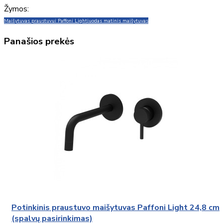
Žymos:
Maišytuvas praustuvu
i Paffoni Light
juodas matinis maišytuvas
Panašios prekės
Potinkinis praustuvo maišytuvas Paffoni Light 24,8 cm
(spalvų pasirinkimas)