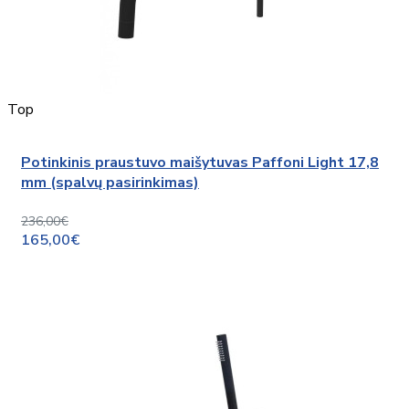
Top
Potinkinis praustuvo maišytuvas Paffoni Light 17,8
mm (spalvų pasirinkimas)
236,00€
165,00€