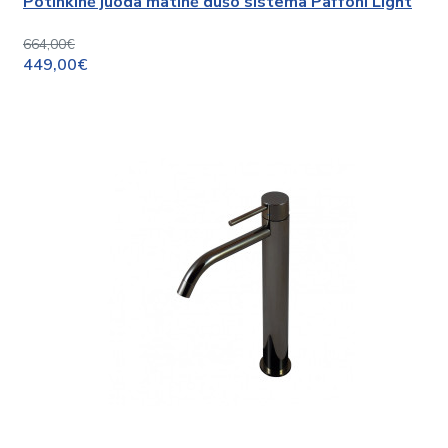
Potinkinė juoda matinė dušo sistema Paffoni Light
664,00€
449,00€