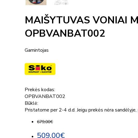
MAIŠYTUVAS VONIAI 
OPBVANBAT002
Gamintojas
Prekės kodas:
OPBVANBAT002
Būklė:
Pristatome per 2-4 d.d. Jeigu prekės nėra sandėlyje, p
679,00€
509,00€