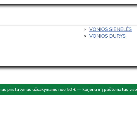
VONIOS SIENELĖS
VONIOS DURYS
s pristatymas užsakymams nuo 50 € — kurjeriu ir į paštomatus visoj