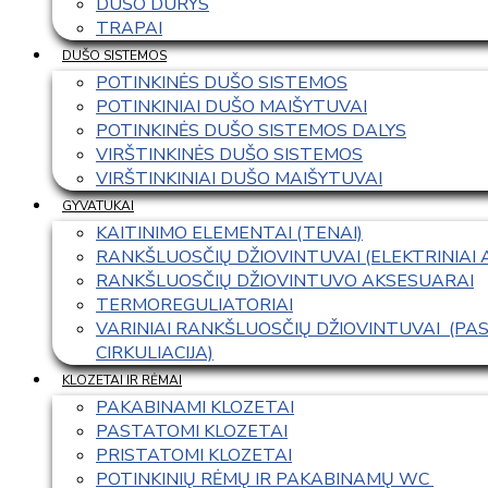
DUŠO DURYS
TRAPAI
DUŠO SISTEMOS
POTINKINĖS DUŠO SISTEMOS
POTINKINIAI DUŠO MAIŠYTUVAI
POTINKINĖS DUŠO SISTEMOS DALYS
VIRŠTINKINĖS DUŠO SISTEMOS
VIRŠTINKINIAI DUŠO MAIŠYTUVAI
GYVATUKAI
KAITINIMO ELEMENTAI (TENAI)
RANKŠLUOSČIŲ DŽIOVINTUVAI (ELEKTRINIAI
RANKŠLUOSČIŲ DŽIOVINTUVO AKSESUARAI
TERMOREGULIATORIAI
VARINIAI RANKŠLUOSČIŲ DŽIOVINTUVAI  (P
CIRKULIACIJA)
KLOZETAI IR RĖMAI
PAKABINAMI KLOZETAI
PASTATOMI KLOZETAI
PRISTATOMI KLOZETAI
POTINKINIŲ RĖMŲ IR PAKABINAMŲ WC 