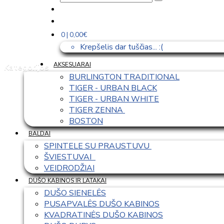
0 | 0,00€
Krepšelis dar tuščias... :(
AKSESUARAI
Kategorijos
BURLINGTON TRADITIONAL
TIGER - URBAN BLACK
TIGER - URBAN WHITE
TIGER ZENNA 
BOSTON
BALDAI
SPINTELE SU PRAUSTUVU 
ŠVIESTUVAI  
VEIDRODŽIAI
DUŠO KABINOS IR LATAKAI
DUŠO SIENELĖS
PUSAPVALĖS DUŠO KABINOS
KVADRATINĖS DUŠO KABINOS