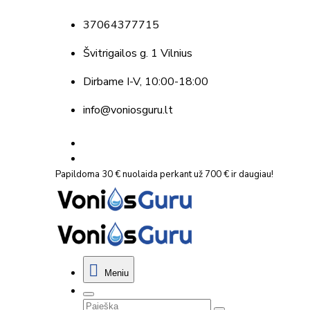
37064377715
Švitrigailos g. 1 Vilnius
Dirbame
I-V, 10:00-18:00
info@voniosguru.lt
Papildoma 30 € nuolaida perkant už 700 € ir daugiau!
Meniu