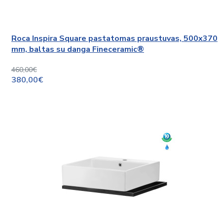
Roca Inspira Square pastatomas praustuvas, 500x370
mm, baltas su danga Fineceramic®
460,00€
380,00€