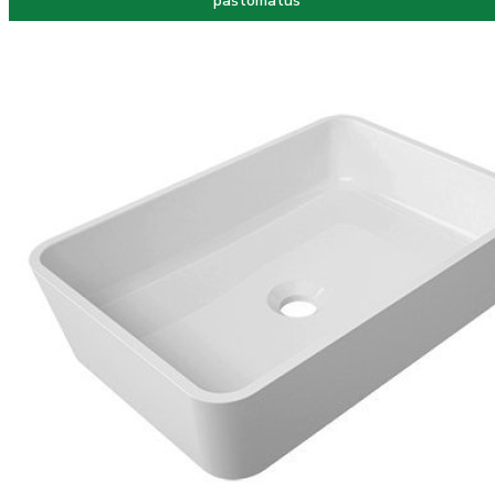
paštomatus