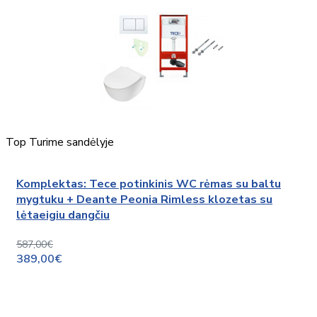
Top
Turime sandėlyje
Komplektas: Tece potinkinis WC rėmas su baltu
mygtuku + Deante Peonia Rimless klozetas su
lėtaeigiu dangčiu
587,00€
389,00€