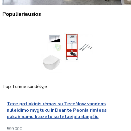
Populiariausios
Top
Turime sandėlyje
Tece potinkinis rėmas su TeceNow vandens
nuleidimo mygtuku ir Deante Peonia rimless
pakabinamu klozetu su lėtaeigiu dangčiu
599,00€