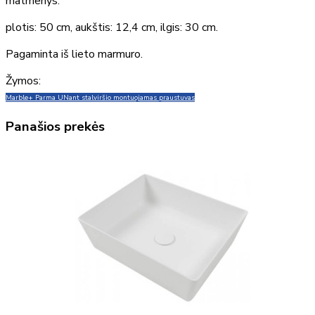
matmenys:
plotis: 50 cm, aukštis: 12,4 cm, ilgis: 30 cm.
Pagaminta iš lieto marmuro.
Žymos:
Marble+ Parma UN
ant stalviršio montuojamas praustuvas
Panašios prekės