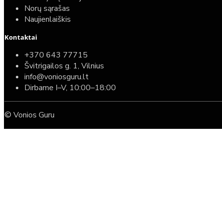
Norų sąrašas
Naujienlaiškis
Kontaktai
+370 643 77715
Švitrigailos g. 1, Vilnius
info@voniosguru.lt
Dirbame I–V, 10:00–18:00
© Vonios Guru