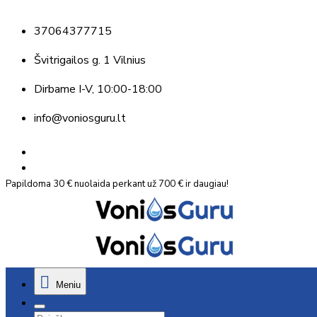
37064377715
Švitrigailos g. 1 Vilnius
Dirbame
I-V, 10:00-18:00
info@voniosguru.lt
Papildoma 30 € nuolaida perkant už 700 € ir daugiau!
Meniu