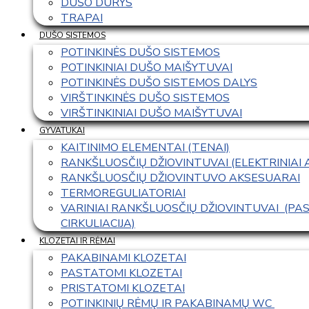
DUŠO DURYS
TRAPAI
DUŠO SISTEMOS
POTINKINĖS DUŠO SISTEMOS
POTINKINIAI DUŠO MAIŠYTUVAI
POTINKINĖS DUŠO SISTEMOS DALYS
VIRŠTINKINĖS DUŠO SISTEMOS
VIRŠTINKINIAI DUŠO MAIŠYTUVAI
GYVATUKAI
KAITINIMO ELEMENTAI (TENAI)
RANKŠLUOSČIŲ DŽIOVINTUVAI (ELEKTRINIAI
RANKŠLUOSČIŲ DŽIOVINTUVO AKSESUARAI
TERMOREGULIATORIAI
VARINIAI RANKŠLUOSČIŲ DŽIOVINTUVAI  (P
CIRKULIACIJA)
KLOZETAI IR RĖMAI
PAKABINAMI KLOZETAI
PASTATOMI KLOZETAI
PRISTATOMI KLOZETAI
POTINKINIŲ RĖMŲ IR PAKABINAMŲ WC 