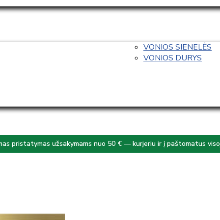
VONIOS SIENELĖS
VONIOS DURYS
s pristatymas užsakymams nuo 50 € — kurjeriu ir į paštomatus visoj