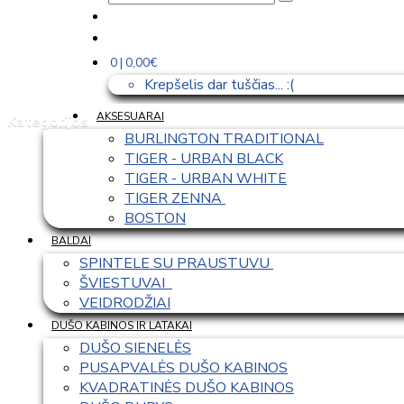
0 | 0,00€
Krepšelis dar tuščias... :(
AKSESUARAI
Kategorijos
BURLINGTON TRADITIONAL
TIGER - URBAN BLACK
TIGER - URBAN WHITE
TIGER ZENNA 
BOSTON
BALDAI
SPINTELE SU PRAUSTUVU 
ŠVIESTUVAI  
VEIDRODŽIAI
DUŠO KABINOS IR LATAKAI
DUŠO SIENELĖS
PUSAPVALĖS DUŠO KABINOS
KVADRATINĖS DUŠO KABINOS