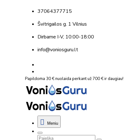
37064377715
Švitrigailos g. 1 Vilnius
Dirbame
I-V, 10:00-18:00
info@voniosguru.lt
Papildoma 30 € nuolaida perkant už 700 € ir daugiau!
Meniu