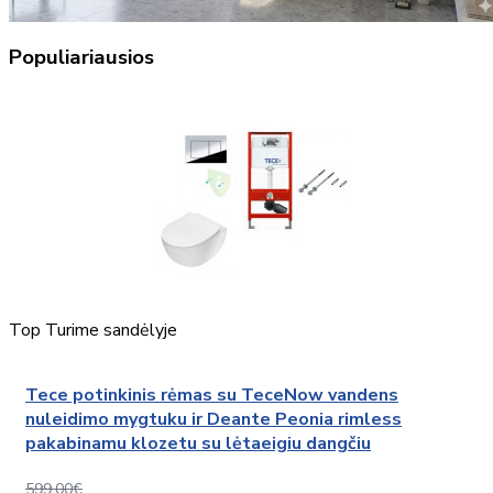
Populiariausios
Top
Turime sandėlyje
Tece potinkinis rėmas su TeceNow vandens
nuleidimo mygtuku ir Deante Peonia rimless
pakabinamu klozetu su lėtaeigiu dangčiu
599,00€