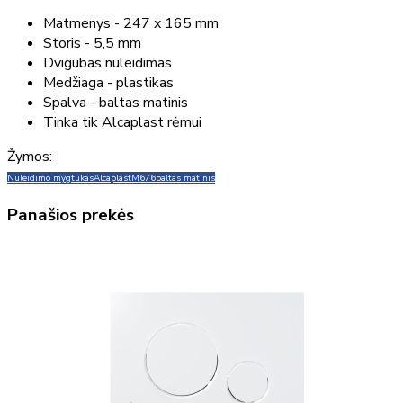
Matmenys - 247 x 165 mm
Storis - 5,5 mm
Dvigubas nuleidimas
Medžiaga - plastikas
Spalva - baltas matinis
Tinka tik Alcaplast rėmui
Žymos:
Nuleidimo mygtukas
Alcaplast
M676
baltas matinis
Panašios prekės