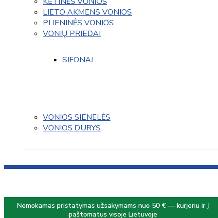
KETINĖS VONIOS
LIETO AKMENS VONIOS
PLIENINĖS VONIOS
VONIŲ PRIEDAI
SIFONAI
VONIOS SIENELĖS
VONIOS DURYS
Nemokamas pristatymas užsakymams nuo 50 € — kurjeriu ir į
paštomatus visoje Lietuvoje