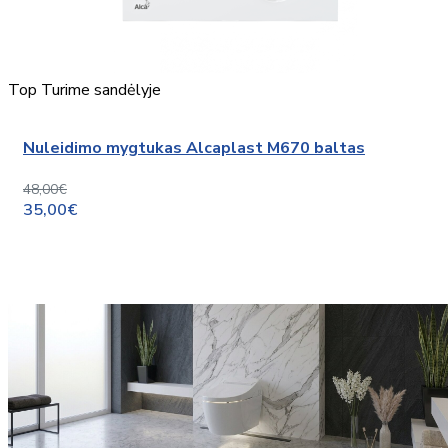
Top
Turime sandėlyje
Nuleidimo mygtukas Alcaplast M670 baltas
48,00€
35,00€