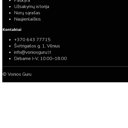
Paskyra
Užsakymų istorija
Norų sąrašas
Naujienlaiškis
Kontaktai
+370 643 77715
Švitrigailos g. 1, Vilnius
info@voniosguru.lt
Dirbame I–V, 10:00–18:00
© Vonios Guru