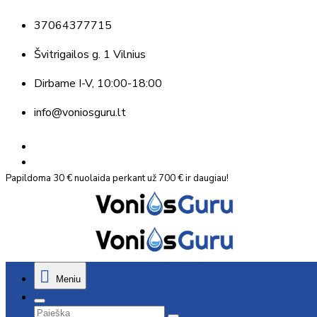
37064377715
Švitrigailos g. 1 Vilnius
Dirbame
I-V, 10:00-18:00
info@voniosguru.lt
Papildoma 30 € nuolaida perkant už 700 € ir daugiau!
Meniu