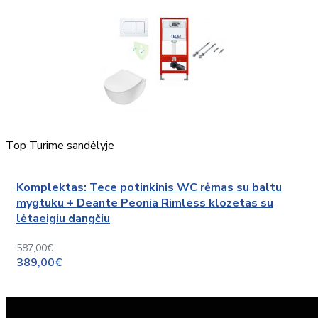
Top
Turime sandėlyje
Komplektas: Tece potinkinis WC rėmas su baltu
mygtuku + Deante Peonia Rimless klozetas su
lėtaeigiu dangčiu
587,00€
389,00€