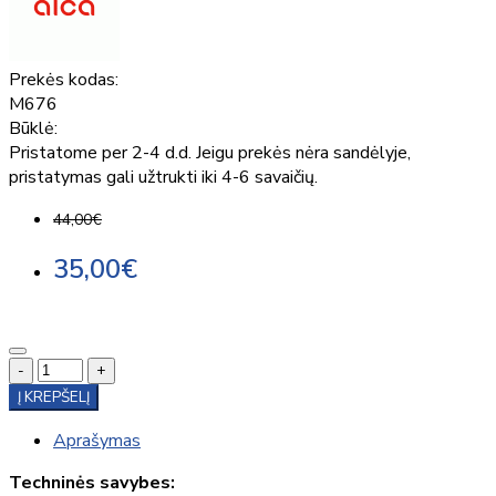
Prekės kodas:
M676
Būklė:
Pristatome per 2-4 d.d. Jeigu prekės nėra sandėlyje,
pristatymas gali užtrukti iki 4-6 savaičių.
44,00€
35,00€
-
+
Į KREPŠELĮ
Aprašymas
Techninės savybes: