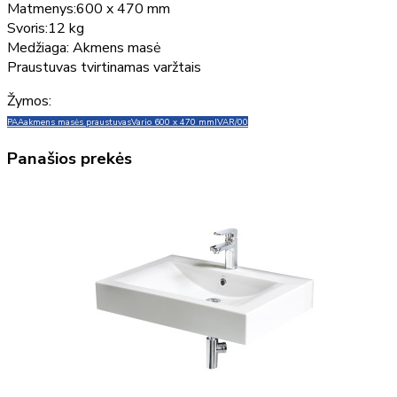
Matmenys:600 x 470 mm
Svoris:12 kg
Medžiaga: Akmens masė
Praustuvas tvirtinamas varžtais
Žymos:
PAA
akmens masės praustuvas
Vario 600 x 470 mm
IVAR/00
Panašios prekės