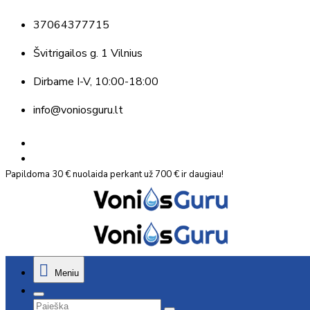
37064377715
Švitrigailos g. 1 Vilnius
Dirbame
I-V, 10:00-18:00
info@voniosguru.lt
Papildoma 30 € nuolaida perkant už 700 € ir daugiau!
Meniu