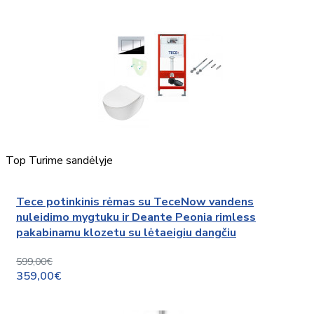
Top
Turime sandėlyje
Tece potinkinis rėmas su TeceNow vandens
nuleidimo mygtuku ir Deante Peonia rimless
pakabinamu klozetu su lėtaeigiu dangčiu
599,00€
359,00€