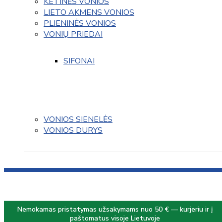
KETINĖS VONIOS
LIETO AKMENS VONIOS
PLIENINĖS VONIOS
VONIŲ PRIEDAI
SIFONAI
VONIOS SIENELĖS
VONIOS DURYS
Nemokamas pristatymas užsakymams nuo 50 € — kurjeriu ir į
paštomatus visoje Lietuvoje