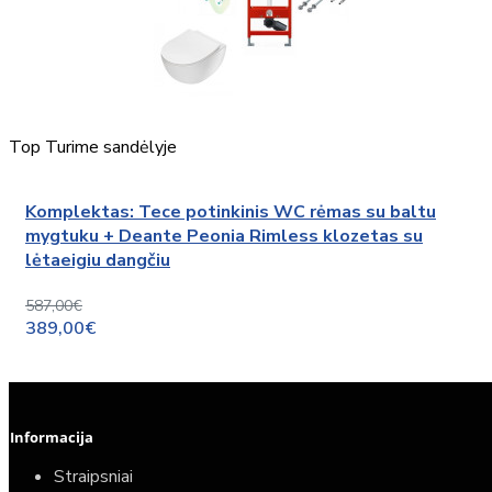
Top
Turime sandėlyje
Komplektas: Tece potinkinis WC rėmas su baltu
mygtuku + Deante Peonia Rimless klozetas su
lėtaeigiu dangčiu
587,00€
389,00€
Informacija
Straipsniai